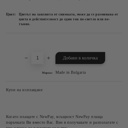
Цвят:
Цветът на хавлията от снимката, може да се разминава от
цвета в действителност до един тон по-светло или по-
тъмно.
Добави в желани
Made in Bulgaria
Марка:
Купи на изплащане
Когато плащате с NewPay, всъщност NewPay плаща
поръчката Ви вместо Вас. Вие я получавате и разполагате с