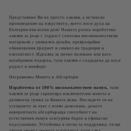
Съгласен съм с
Политиката за лични данни
Ние ще се свържем с вас в рамките на работния ден.
Представяме Ви не просто хавлия, а истинско
произведение на изкуството, което носи духа на
България във всеки дом! Нашата ръчно изработена
хавлия за ръце с гордост съчетава висококачествени
материали с уникален дизайн, превръщайки
обикновения предмет в символ на традиция и
елегантност. Идеална за лично ползване или като
незабравим подарък, тази хавлия е създадена да носи
радост и комфорт.
Несравнима Мекота и Абсорбция
Изработена от 100% висококачествен памук
, тази
хавлия за ръце гарантира изключителна мекота и
деликатна грижа за Вашата кожа. Насладете се на
усещането за лукс с всяко докосване, докато
невероятната абсорбираща способност на
естествения памук осигурява бързо и ефикасно
подсушаване. Устойчива и лесна за поддръжка, тя ще
запази своята свежест и плътност дори след