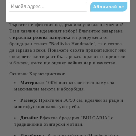
добавяйки стил и характер.
Идеалният Подарък за Всеки Повод
Търсите перфектния подарък или уникален сувенир?
Тази хавлия е идеалният избор! Елегантно завързана
с
красива розова панделка
и придружена от
брандиран етикет "Bodlivko Handmade", тя е готова
да зарадва всеки. Покажете своята признателност или
споделете частица от българската красота с приятели
и близки, които ще оценят нейния чар и качество.
Основни Характеристики:
Материал:
100% висококачествен памук за
максимална мекота и абсорбция.
Размер:
Практичен 30/50 см, идеален за ръце и
многофункционална употреба.
Дизайн:
Ефектна бродерия "BULGARIA" с
традиционни български мотиви.
Изработка:
Ръчно изработена (Handmade) от