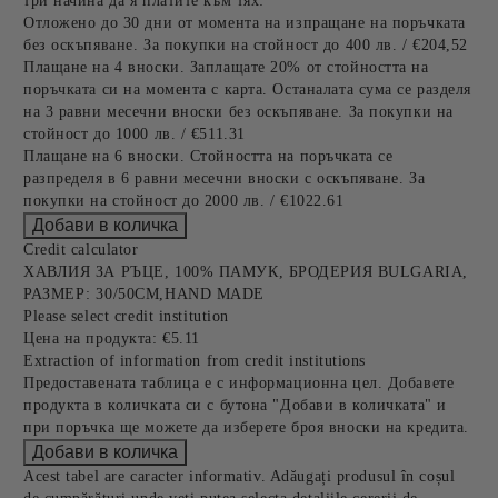
три начина да я платите към тях:
Отложено до 30 дни от момента на изпращане на поръчката
без оскъпяване. За покупки на стойност до 400 лв. / €204,52
Плащане на 4 вноски. Заплащате 20% от стойността на
поръчката си на момента с карта. Останалата сума се разделя
на 3 равни месечни вноски без оскъпяване. За покупки на
стойност до 1000 лв. / €511.31
Плащане на 6 вноски. Стойността на поръчката се
разпределя в 6 равни месечни вноски с оскъпяване. За
покупки на стойност до 2000 лв. / €1022.61
Credit calculator
ХАВЛИЯ ЗА РЪЦЕ, 100% ПАМУК, БРОДЕРИЯ BULGARIA,
РАЗМЕР: 30/50СМ,HAND MADE
Please select credit institution
Цена на продукта:
€5.11
Extraction of information from credit institutions
Предоставената таблица е с информационна цел. Добавете
продукта в количката си с бутона "Добави в количката" и
при поръчка ще можете да изберете броя вноски на кредита.
Acest tabel are caracter informativ. Adăugați produsul în coșul