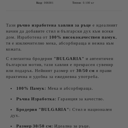
Код:
006001
Тегло:
0.100
кг
Тази
ръчно изработена хавлия за ръце
е идеалният
начин да добавите стил и български дух към всеки
дом. Изработена от
100% висококачествен памук
,
тя е изключително мека, абсорбираща и нежна към
кожата.
С елегантна бродерия
"BULGARIA"
и автентичен
български мотив, тази хавлия е прекрасен сувенир
или подарък. Нейният размер от
30/50 см
я прави
практична и удобна за ежедневна употреба.
100% Памук:
Мека и абсорбираща.
Ръчна Изработка:
Гаранция за качество.
Бродерия "BULGARIA":
Стил и национален
дух.
Размер 30/50 см:
Идеална за ръце.