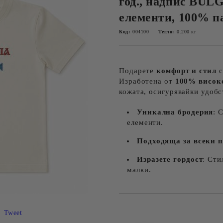
год., надпис BUL
елементи, 100% п
Код:
004100
Тегло:
0.200
кг
Подарете
комфорт и стил
с
Изработена от
100% висок
кожата, осигурявайки удобс
Уникална бродерия
: 
елементи.
Подходяща за всеки 
Изразете гордост
: Сти
малки.
Добави в желани
Tweet