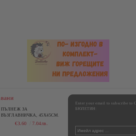
авани
Enter your email to subscribe 
БЮЛЕТИН:
фка за възглавница ,
ПЪЛНЕЖ ЗА
Комплект за алкохолни
цветна, 100% памук,
ВЪЗГЛАВНИЧКА, 45X45СМ.
напитки, Danny Home, 5
ични цветове по избор
части, Декантер + 4 чаши
€4.00
€3.60
7.82лв.
7.04лв.
€32.00
62.59лв.