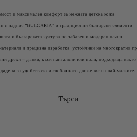
мост и максимален комфорт за нежната детска кожа.
йн с надпис "BULGARIA" и традиционни български елементи.
ата и българската култура по забавен и модерен начин.
атериали и прецизна изработка, устойчиви на многократно пр
ни дрехи – дънки, къси панталони или поли, подходяща както 
дадена за удобството и свободното движение на най-малките.
Търси