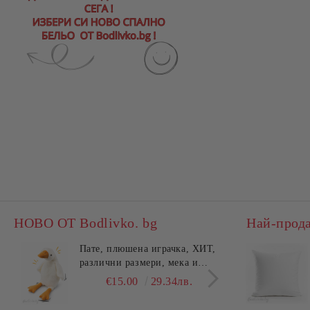
НОВО ОТ Bodlivko. bg
Най-прод
Пате, плюшена играчка, ХИТ,
Калъ
различни размери, мека и
едно
гушлива
разл
€15.00
29.34лв.