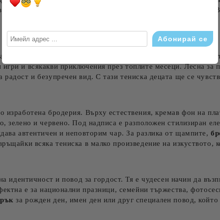
рзаност към родината по стилен и удобен начин. Позволете на 
та осигурява максимален комфорт и нежност към чувствителна
игри и всякакви приключения през топлите месеци. Лесна за п
 радост и безупречен вид. С тази тениска децата ще се чувств
но изработена бродерия. Върху естествения, кремав фон на пл
о, зелено и червено. Под надписа е разположен стилизиран ел
идава автентичен и неповторим чар. За разлика от щампите,
бр
връщайки всяка тениска в малко произведение на изкуството, к
 на идентичност и повод за гордост. Тя е чудесен начин да въ
рфектна е за национални празници, семейни тържества, фотосес
арък
за рожден ден, имен ден или друг специален повод, който 