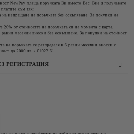
ност NewPay плаща поръчката Ви вместо Вас. Вие я получавате
 платите към тях:
 на изпращане на поръчката без оскъпяване. За покупки на
е 20% от стойността на поръчката си на момента с карта.
3 равни месечни вноски без оскъпяване. За покупки на стойност
та на поръчката се разпределя в 6 равни месечни вноски с
ност до 2000 лв. / €1022.61
ЕЗ РЕГИСТРАЦИЯ
та за лични данни
те на работния ден.
сна тениска е перфектният избор за всяко дете на