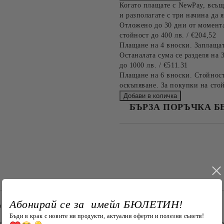
Когато плащате с NewPay, всъщ
и разполагате с три начина да я
Отложено до 30 дни от момента
стойност до 400 лв. / €204,52
Плащане на 4 вноски. Заплащат
Останалата сума се разделя на 
до 1000 лв. / €511.31
Плащане на 6 вноски. Стойност
оскъпяване. За покупки на стой
БЪРЗА ПОРЪЧКА Б
САМО ПОПЪЛНЕТЕ 4 ПОЛЕТА
Съгласен съм с
Политика
Ние ще се свържем с вас в рамки
Абонирай се за имейл БЮЛЕТИН!
Гордост и Комфорт за Малчугани
Бъди в крак с новите ни продукти, актуални оферти и полезни съвети!
ена с любов към детайла и българските традиции! Тази прекра