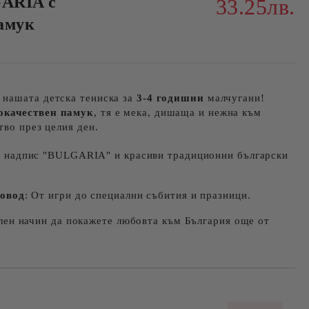
GARIA с
33.25лв.
амук
 нашата детска тениска за
3-4 годишни
малчугани!
окачествен памук
, тя е мека, дишаща и нежна към
тво през целия ден.
С надпис "BULGARIA" и красиви традиционни български
повод
: От игри до специални събития и празници.
лен начин да покажете любовта към България още от