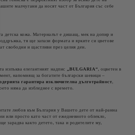
Вашите малчугани да носят част от България със себе
та детска кожа. Материалът е дишащ, мек на допир и
оддръжка, тя ще запази формата и ярките си цветове
ат свободни и щастливи през целия ден.
ата изпъква елегантният надпис
„BULGARIA“
, оцветен в
емент, напомнящ за богатите български шевици –
одерията гарантира изключителна дълготрайност
,
оето няма да избледнее с времето.
зпитате любов към България у Вашето дете от най-ранна
ии или просто като част от ежедневното облекло,
ще зарадва както детето, така и родителите му,