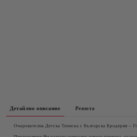
Детайлно описание
Ревюта
Очарователна Детска Тениска с Българска Бродерия – 
Представяме Ви нашата уникална детска тениска, създад