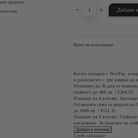
цени продукта
тветствие
Купи на изплащане
Когато плащате с NewPay, всъщ
и разполагате с три начина да я
Отложено до 30 дни от момента
стойност до 400 лв. / €204,52
Плащане на 4 вноски. Заплащат
Останалата сума се разделя на 
до 1000 лв. / €511.31
Плащане на 6 вноски. Стойност
оскъпяване. За покупки на стой
Credit calculator