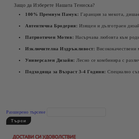
Защо да Изберете Нашата Тениска?
100% Премиум Памук:
Гаранция за мекота, дишае
Автентична Бродерия:
Изящен и дълготраен диза
Патриотичен Мотив:
Насърчава любовта към родин
Изключителна Издръжливост:
Висококачествени м
Универсален Дизайн:
Лесно се комбинира с различ
Подходяща за Възраст 3-4 Години:
Специално съз
Разширено търсене