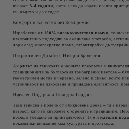
възраст
3-4 години
, което иска да изрази своята привъ
си, където и да отидат.
Комфорт и Качество без Компромис
Изработена от
100% висококачествен памук
, тениска
изключително подходящ за ежедневна употреба, активни 
дори след многократно пране, гарантирайки дълготрайна
Патриотичен Дизайн с Изящна Бродерия
Акцентът на тениската е нейната прекрасна и внимател
традиционните за българския трибагреник цветове – бял
геометричен мотив в червено, зелено и синьо, който пр
устойчивост на износване и придадена елегантност, пре
Идеален Подарък и Повод за Гордост
Тази тениска е повече от обикновена дреха – тя е израз
възраст, като го свържете с корените и традициите. Пе
носещо усещане за принадлежност. Тя е и
идеален под
показвайки внимание към културата и произхода.