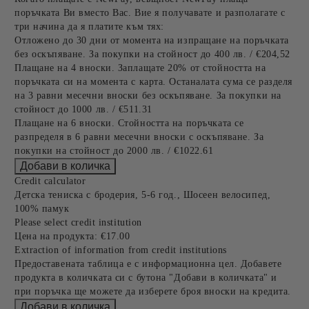
поръчката Ви вместо Вас. Вие я получавате и разполагате с
три начина да я платите към тях:
Отложено до 30 дни от момента на изпращане на поръчката
без оскъпяване. За покупки на стойност до 400 лв. / €204,52
Плащане на 4 вноски. Заплащате 20% от стойността на
поръчката си на момента с карта. Останалата сума се разделя
на 3 равни месечни вноски без оскъпяване. За покупки на
стойност до 1000 лв. / €511.31
Плащане на 6 вноски. Стойността на поръчката се
разпределя в 6 равни месечни вноски с оскъпяване. За
покупки на стойност до 2000 лв. / €1022.61
Credit calculator
Детска тениска с бродерия, 5-6 год., Шосеен велосипед,
100% памук
Please select credit institution
Цена на продукта:
€17.00
Extraction of information from credit institutions
Предоставената таблица е с информационна цел. Добавете
продукта в количката си с бутона "Добави в количката" и
при поръчка ще можете да изберете броя вноски на кредита.