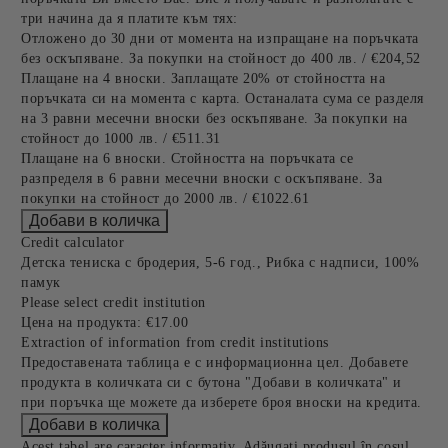
три начина да я платите към тях:
Отложено до 30 дни от момента на изпращане на поръчката
без оскъпяване. За покупки на стойност до 400 лв. / €204,52
Плащане на 4 вноски. Заплащате 20% от стойността на
поръчката си на момента с карта. Останалата сума се разделя
на 3 равни месечни вноски без оскъпяване. За покупки на
стойност до 1000 лв. / €511.31
Плащане на 6 вноски. Стойността на поръчката се
разпределя в 6 равни месечни вноски с оскъпяване. За
покупки на стойност до 2000 лв. / €1022.61
Credit calculator
Детска тениска с бродерия, 5-6 год., Рибка с надписи, 100%
памук
Please select credit institution
Цена на продукта:
€17.00
Extraction of information from credit institutions
Предоставената таблица е с информационна цел. Добавете
продукта в количката си с бутона "Добави в количката" и
при поръчка ще можете да изберете броя вноски на кредита.
Acest tabel are caracter informativ. Adăugați produsul în coșul