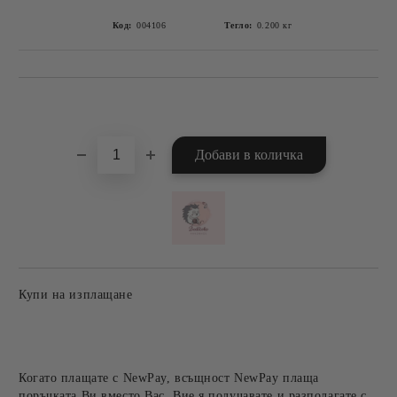
Код:
004106
Тегло:
0.200
кг
Добави в желани
Купи на изплащане
Когато плащате с NewPay, всъщност NewPay плаща
поръчката Ви вместо Вас. Вие я получавате и разполагате с