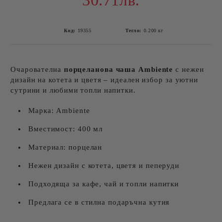
30.71лв.
Код:
19355
Тегло:
0.200
кг
Очарователна
порцеланова чаша Ambiente
с нежен
дизайн на котета и цветя – идеален избор за уютни
сутрини и любими топли напитки.
Марка: Ambiente
Вместимост: 400 мл
Материал: порцелан
Нежен дизайн с котета, цветя и пеперуди
Подходяща за кафе, чай и топли напитки
Предлага се в стилна подаръчна кутия