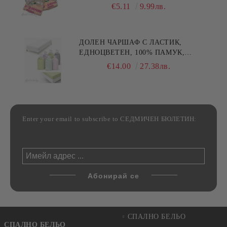
МАЙКА/БАБА , РАЗМЕР:
€5.11
9.99лв.
30/50СМ,HAND MADE
ДОЛЕН ЧАРШАФ С ЛАСТИК,
ЕДНОЦВЕТЕН, 100% ПАМУК,
РАЗЛИЧНИ РАЗМЕРИ
€14.00
27.38лв.
Enter your email to subscribe to СЕДМИЧЕН БЮЛЕТИН:
СПАЛНО БЕЛЬО
СПАЛНО БЕЛЬО