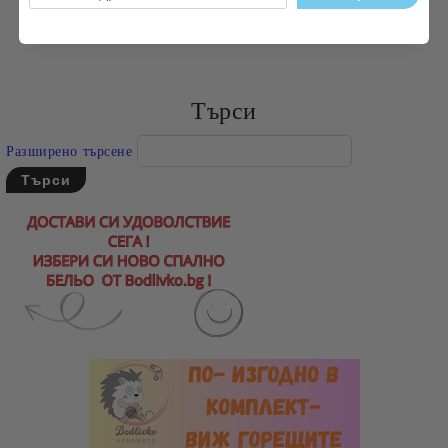
усмивки във всеки ден.
Търси
Разширено търсене