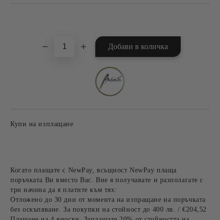
Добави в желани
Купи на изплащане
Когато плащате с NewPay, всъщност NewPay плаща
поръчката Ви вместо Вас. Вие я получавате и разполагате с
три начина да я платите към тях:
Отложено до 30 дни от момента на изпращане на поръчката
без оскъпяване. За покупки на стойност до 400 лв. / €204,52
Плащане на 4 вноски. Заплащате 20% от стойността на