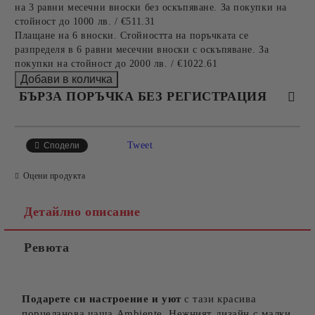
на 3 равни месечни вноски без оскъпяване. За покупки на
стойност до 1000 лв. / €511.31
Плащане на 6 вноски. Стойността на поръчката се
разпределя в 6 равни месечни вноски с оскъпяване. За
покупки на стойност до 2000 лв. / €1022.61
БЪРЗА ПОРЪЧКА БЕЗ РЕГИСТРАЦИЯ
САМО ПОПЪЛНЕТЕ 4 ПОЛЕТА
Tweet
Сподели
Оцени продукта
Детайлно описание
Ревюта
Съгласен съм с
Политиката за лични данни
Ние ще се свържем с вас в рамките на работния ден.
Подарете си настроение и уют
с тази красива
порцеланова чаша Ambiente. Нежният дизайн с малки