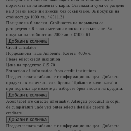
поръчката си на момента с карта. Останалата сума се разделя
на 3 равни месечни вноски без оскъпяване. За покупки на
стойност до 1000 лв. / €511.31
Плащане на 6 вноски. Стойността на поръчката се
разпределя в 6 равни месечни вноски с оскъпяване. За
покупки на стойност до 2000 лв. / €1022.61
Credit calculator
Порцеланова чаша Ambiente, Котета, 400мл.
Please select credit institution
Цена на продукта:
€15.70
Extraction of information from credit institutions
Предоставената таблица е с информационна цел. Добавете
продукта в количката си с бутона "Добави в количката" и
при поръчка ще можете да изберете броя вноски на кредита.
Acest tabel are caracter informativ. Adăugați produsul în coșul
de cumpărături unde veți putea selecta detaliile cererii de
creditare.
Предоставената таблица е с информационна цел. Добавете