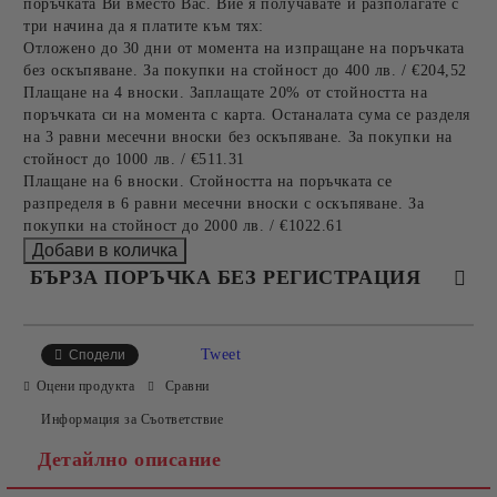
поръчката Ви вместо Вас. Вие я получавате и разполагате с
три начина да я платите към тях:
Отложено до 30 дни от момента на изпращане на поръчката
без оскъпяване. За покупки на стойност до 400 лв. / €204,52
Плащане на 4 вноски. Заплащате 20% от стойността на
поръчката си на момента с карта. Останалата сума се разделя
на 3 равни месечни вноски без оскъпяване. За покупки на
стойност до 1000 лв. / €511.31
Плащане на 6 вноски. Стойността на поръчката се
разпределя в 6 равни месечни вноски с оскъпяване. За
покупки на стойност до 2000 лв. / €1022.61
БЪРЗА ПОРЪЧКА БЕЗ РЕГИСТРАЦИЯ
САМО ПОПЪЛНЕТЕ 4 ПОЛЕТА
Tweet
Сподели
Оцени продукта
Сравни
Информация за Съответствие
Детайлно описание