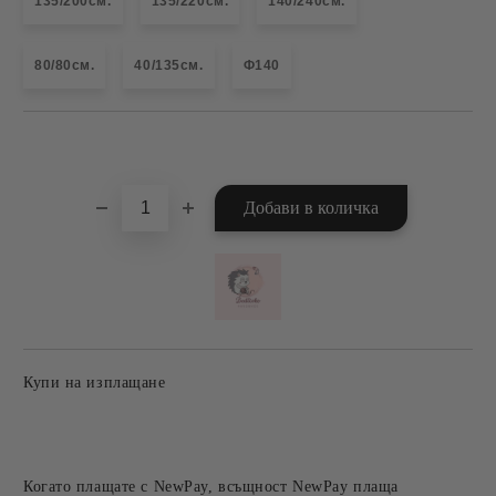
135/200см.
135/220см.
140/240см.
80/80см.
40/135см.
Ф140
Добави в желани
Купи на изплащане
Когато плащате с NewPay, всъщност NewPay плаща