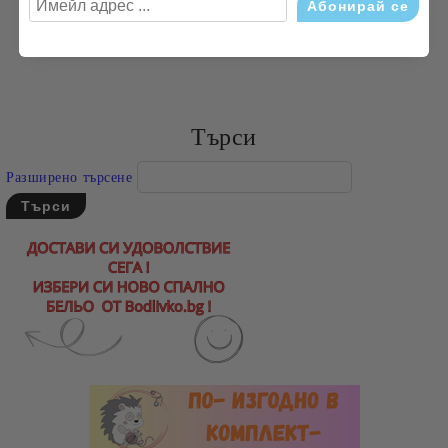
запазване на цветовете, а естественият състав я прави
комфортен и практичен избор за всеки дом.
Търси
Разширено търсене