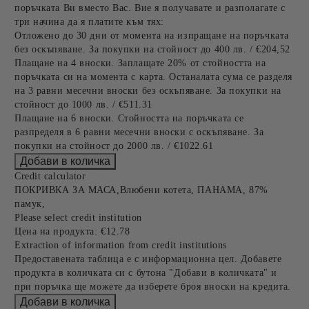
поръчката Ви вместо Вас. Вие я получавате и разполагате с
три начина да я платите към тях:
Отложено до 30 дни от момента на изпращане на поръчката
без оскъпяване. За покупки на стойност до 400 лв. / €204,52
Плащане на 4 вноски. Заплащате 20% от стойността на
поръчката си на момента с карта. Останалата сума се разделя
на 3 равни месечни вноски без оскъпяване. За покупки на
стойност до 1000 лв. / €511.31
Плащане на 6 вноски. Стойността на поръчката се
разпределя в 6 равни месечни вноски с оскъпяване. За
покупки на стойност до 2000 лв. / €1022.61
Credit calculator
ПОКРИВКА ЗА МАСА,Влюбени котета, ПАНАМА, 87%
памук,
Please select credit institution
Цена на продукта:
€12.78
Extraction of information from credit institutions
Предоставената таблица е с информационна цел. Добавете
продукта в количката си с бутона "Добави в количката" и
при поръчка ще можете да изберете броя вноски на кредита.