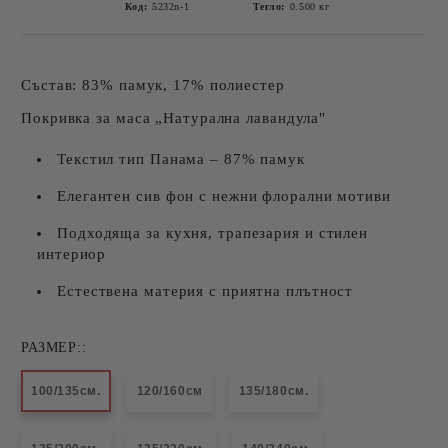
Код:
5232n-1
Тегло:
0.500
кг
Състав: 83% памук, 17% полиестер
Покривка за маса „Натурална лавандула"
Текстил тип Панама – 87% памук
Елегантен сив фон с нежни флорални мотиви
Подходяща за кухня, трапезария и стилен
интериор
Естествена материя с приятна плътност
РАЗМЕР::
100/135см.
120/160см
135/180см.