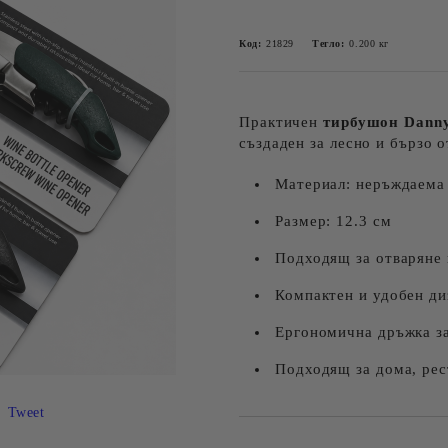
Код:
21829
Тегло:
0.200
кг
Практичен
тирбушон Dann
създаден за лесно и бързо 
Материал: неръждаема 
Размер: 12.3 см
Подходящ за отваряне 
Компактен и удобен ди
Ергономична дръжка за
Подходящ за дома, рес
Tweet
Добави в желани