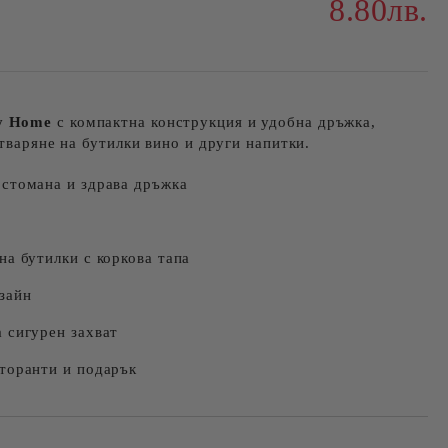
8.80лв.
y Home
с компактна конструкция и удобна дръжка,
отваряне на бутилки вино и други напитки.
стомана и здрава дръжка
на бутилки с коркова тапа
зайн
 сигурен захват
торанти и подарък