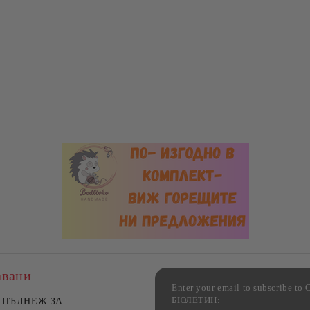
авани
Enter your email to subscribe 
БЮЛЕТИН:
лект жакардова калъфка
ПЪЛНЕЖ ЗА
Комплект 2 стъклени тави 