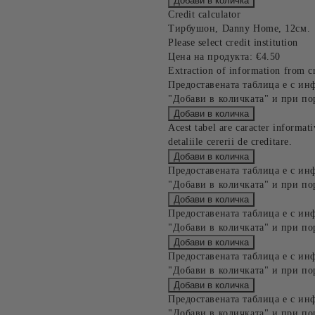
Credit calculator
Тирбушон, Danny Home, 12см.
Please select credit institution
Цена на продукта:
€4.50
Extraction of information from cr
Предоставената таблица е с ин
"Добави в количката" и при по
Acest tabel are caracter informat
detaliile cererii de creditare.
Предоставената таблица е с ин
"Добави в количката" и при по
Предоставената таблица е с ин
"Добави в количката" и при по
Предоставената таблица е с ин
"Добави в количката" и при по
Предоставената таблица е с ин
"Добави в количката" и при по