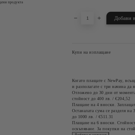
цени продукта
Купи на изплащане
Когато плащате с NewPay, всъщ
и разполагате с три начина да я
Отложено до 30 дни от момента
стойност до 400 лв. / €204,52
Плащане на 4 вноски. Заплащат
Останалата сума се разделя на 
до 1000 лв. / €511.31
Плащане на 6 вноски. Стойност
оскъпяване. За покупки на стой