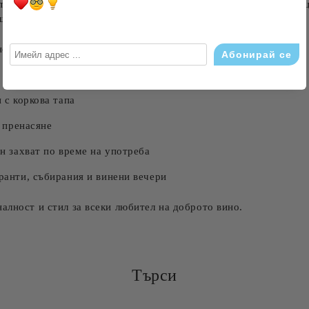
тичен тирбушон Danny Home. Със своята компактна конструкц
шен бар или специален повод.
носване и дълготрайна употреба
 с коркова тапа
и пренасяне
н захват по време на употреба
ранти, събирания и винени вечери
алност и стил за всеки любител на доброто вино.
Търси