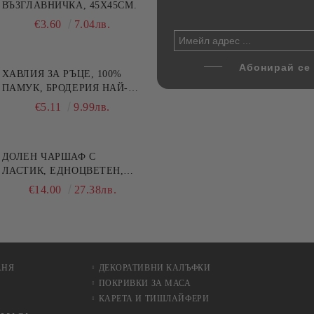
5 см и тишлайфер 45x140
ВЪЗГЛАВНИЧКА, 45X45СМ.
печене от йенско стъкло,
 Къща с цветя
Danny Home, 1.6 л и 3 л
€22.49
€3.60
43.99лв.
7.04лв.
€17.80
34.81лв.
00
48.90лв.
ХАВЛИЯ ЗА РЪЦЕ, 100%
ПАМУК, БРОДЕРИЯ НАЙ-
ДОБАРАТА МАЙКА/БАБА ,
€5.11
9.99лв.
РАЗМЕР: 30/50СМ,HAND
MADE
ДОЛЕН ЧАРШАФ С
ЛАСТИК, ЕДНОЦВЕТЕН,
100% ПАМУК, РАЗЛИЧНИ
€14.00
27.38лв.
РАЗМЕРИ
АНЯ
ДЕКОРАТИВНИ КАЛЪФКИ
ПОКРИВКИ ЗА МАСА
КАРЕТА И ТИШЛАЙФЕРИ