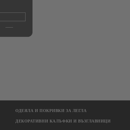
храна с херметични капаци,
оце
Danny Home, 400/630/1000 мл
2 x
€19.90
38.92лв.
ОДЕЯЛА И ПОКРИВКИ ЗА ЛЕГЛА
ДЕКОРАТИВНИ КАЛЪФКИ И ВЪЗГЛАВНИЦИ