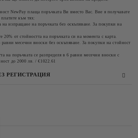
ност NewPay плаща поръчката Ви вместо Вас. Вие я получавате
 платите към тях:
 на изпращане на поръчката без оскъпяване. За покупки на
е 20% от стойността на поръчката си на момента с карта.
3 равни месечни вноски без оскъпяване. За покупки на стойност
та на поръчката се разпределя в 6 равни месечни вноски с
ност до 2000 лв. / €1022.61
ЕЗ РЕГИСТРАЦИЯ
та за лични данни
те на работния ден.