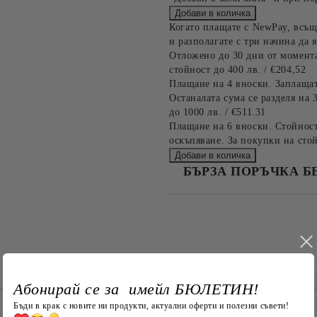
Когато плащате с NewPay, всъщ
и разполагате с три начина да я
Отложено до 30 дни от момента
стойност до 400 лв. / €204,52
Плащане на 4 вноски. Заплащат
Останалата сума се разделя на 
до 1000 лв. / €511.31
Плащане на 6 вноски. Стойност
оскъпяване. За покупки на стой
БЪРЗА ПОРЪЧКА Б
САМО ПОПЪЛНЕТЕ 4 ПОЛЕТА
Съгласен съм с
Политика
Абонирай се за имейл БЮЛЕТИН!
Ние ще се свържем с вас в рамки
Бъди в крак с новите ни продукти, актуални оферти и полезни съвети!