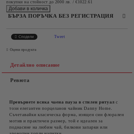
покупки на стойност до 2000 лв. / €1022.61
БЪРЗА ПОРЪЧКА БЕЗ РЕГИСТРАЦИЯ
САМО ПОПЪЛНЕТЕ 4 ПОЛЕТА
Tweet
Сподели
Оцени продукта
Детайлно описание
Ревюта
Съгласен съм с
Политиката за лични данни
Ние ще се свържем с вас в рамките на работния ден.
Превърнете всяка чаена пауза в стилен ритуал
с
този елегантен порцеланов чайник Danny Home.
Съчетавайки класическа форма, изящен син флорален
мотив и практичен размер, той е идеален за
поднасяне на любим чай, билкови запарки или
ароматни топли напитки.