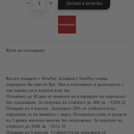
Купи на изплащане
Когато плащате с NewPay, всъщност NewPay плаща
поръчката Ви вместо Вас. Вие я получавате и разполагате с
три начина да я платите към тях:
Отложено до 30 дни от момента на изпращане на поръчката
без оскъпяване. За покупки на стойност до 400 лв. / €204,52
Плащане на 4 вноски. Заплащате 20% от стойността на
поръчката си на момента с карта. Останалата сума се разделя
на 3 равни месечни вноски без оскъпяване. За покупки на
стойност до 1000 лв. / €511.31
Плащане на 6 вноски. Стойността на поръчката се