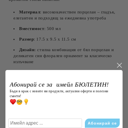
Материал
: висококачествен порцелан – гладък,
елегантен и подходящ за ежедневна употреба
Вместимост
: 500 мл
Размер
: 17.5 x 9.5 x 11.5 см
Дизайн
: стилна комбинация от бял порцелан и
деликатен син флорален орнамент за класическо
излъчване
Практичност
: удобна дръжка, прецизен чучур и
капак за комфортно наливане и запарване
Абонирай се за имейл БЮЛЕТИН!
Предназначение
: подходящ за чай, билкови
Бъди в крак с новите ни продукти, актуални оферти и полезни
напитки, топла вода с лимон и сервиране на топли
съвети!
напитки
Красив и практичен чайник, който внася уют,
елегантност и стил във всяка кухня или чаена
церемония.