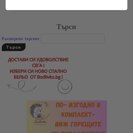
Търси
Разширено търсене