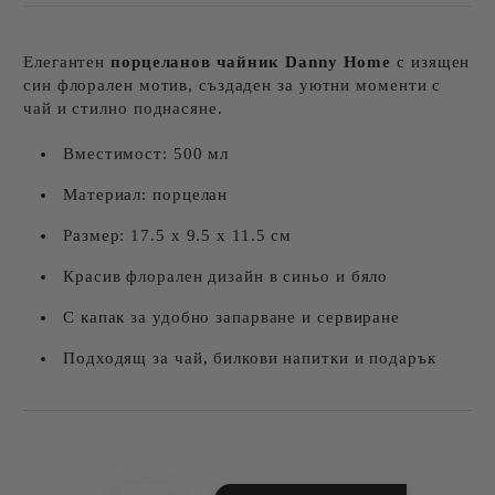
Елегантен
порцеланов чайник Danny Home
с изящен
син флорален мотив, създаден за уютни моменти с
чай и стилно поднасяне.
Вместимост: 500 мл
Материал: порцелан
Размер: 17.5 x 9.5 x 11.5 см
Красив флорален дизайн в синьо и бяло
С капак за удобно запарване и сервиране
Подходящ за чай, билкови напитки и подарък
Добави в желани