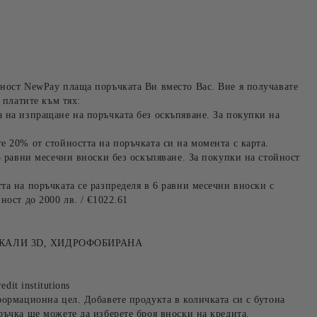
ност NewPay плаща поръчката Ви вместо Вас. Вие я получавате
 платите към тях:
 на изпращане на поръчката без оскъпяване. За покупки на
е 20% от стойността на поръчката си на момента с карта.
3 равни месечни вноски без оскъпяване. За покупки на стойност
та на поръчката се разпределя в 6 равни месечни вноски с
ност до 2000 лв. / €1022.61
ОКАЛИ 3D, ХИДРОФОБИРАНА
edit institutions
формационна цел. Добавете продукта в количката си с бутона
ръчка ще можете да изберете броя вноски на кредита.