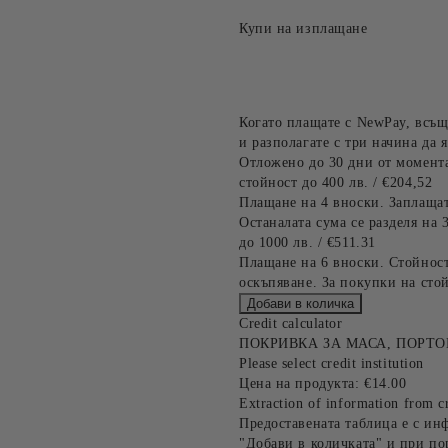
Купи на изплащане
Когато плащате с NewPay, всъщ
и разполагате с три начина да я
Отложено до 30 дни от момента
стойност до 400 лв. / €204,52
Плащане на 4 вноски. Заплащат
Останалата сума се разделя на 
до 1000 лв. / €511.31
Плащане на 6 вноски. Стойност
оскъпяване. За покупки на стой
Credit calculator
ПОКРИВКА ЗА МАСА, ПОРТ
Please select credit institution
Цена на продукта:
€14.00
Extraction of information from cr
Предоставената таблица е с ин
"Добави в количката" и при по