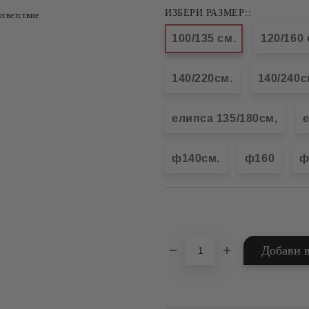
ИЗБЕРИ РАЗМЕР::
тветствие
100/135 см.
120/160 
140/220см.
140/240с
елипса 135/180см,
е
ф140см.
ф160
ф
Добави в желани