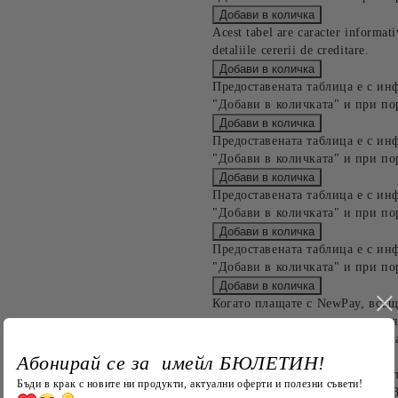
Acest tabel are caracter informat
detaliile cererii de creditare.
Предоставената таблица е с ин
"Добави в количката" и при по
Предоставената таблица е с ин
"Добави в количката" и при по
Предоставената таблица е с ин
"Добави в количката" и при по
Предоставената таблица е с ин
"Добави в количката" и при по
Когато плащате с NewPay, всъщ
и разполагате с три начина да я
Отложено до 30 дни от момента
стойност до 400 лв. / €204,52
Абонирай се за имейл БЮЛЕТИН!
Плащане на 4 вноски. Заплащат
Бъди в крак с новите ни продукти, актуални оферти и полезни съвети!
Останалата сума се разделя на 