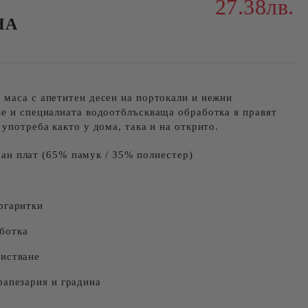
27.38лв.
НА
 маса с апетитен десен на портокали и нежни
ве и специалната водоотблъскваща обработка я правят
 употреба както у дома, така и на открито.
ан плат (65% памук / 35% полиестер)
ргаритки
ботка
чистване
рапезария и градина