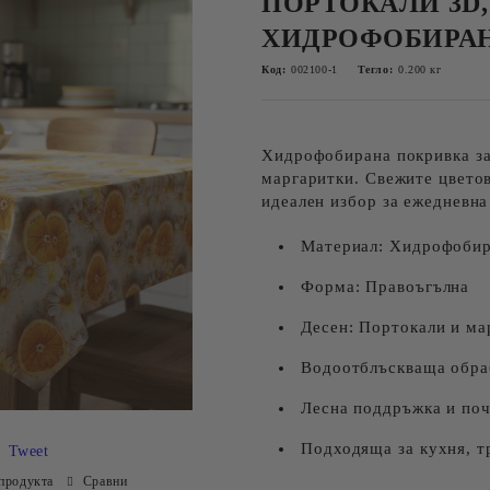
ПОРТОКАЛИ 3D,
ХИДРОФОБИРА
Код:
002100-1
Тегло:
0.200
кг
Хидрофобирана покривка за
маргаритки. Свежите цвето
идеален избор за ежедневна
Материал: Хидрофобир
Форма: Правоъгълна
Десен: Портокали и ма
Водоотблъскваща обра
Лесна поддръжка и по
Подходяща за кухня, т
Tweet
продукта
Сравни