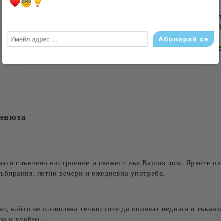
до 1000 лв. / €511.31
Плащане на 6 вноски. Стойност
оскъпяване. За покупки на стой
БЪРЗА ПОРЪЧКА Б
САМО ПОПЪЛНЕТЕ 4 ПОЛЕТА
евюта
Съгласен съм с
Политика
Ние ще се свържем с вас в рамки
ася слънчево настроение и свежест във Вашия дом. Ярките пл
ъбирания, летни вечери и ежедневна употреба.
т, който не позволява течностите да попиват веднага в тъкант
за и удобна.