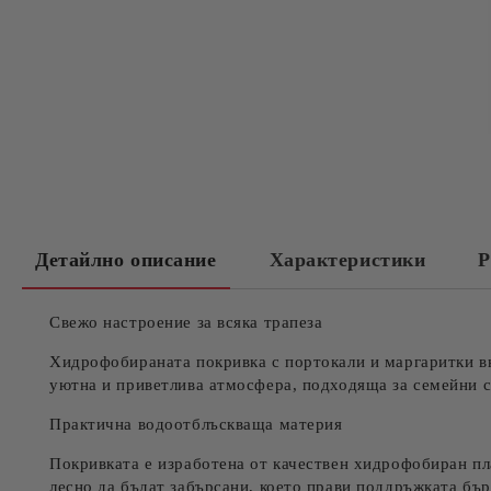
Детайлно описание
Характеристики
Р
Свежо настроение за всяка трапеза
Хидрофобираната покривка с портокали и маргаритки вн
уютна и приветлива атмосфера, подходяща за семейни с
Практична водоотблъскваща материя
Покривката е изработена от качествен хидрофобиран пла
лесно да бъдат забърсани, което прави поддръжката бър