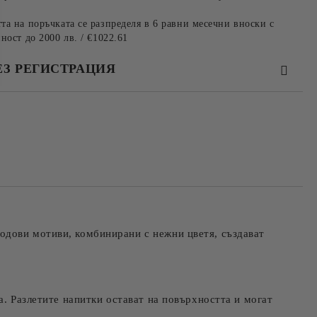
та на поръчката се разпределя в 6 равни месечни вноски с
ност до 2000 лв. / €1022.61
ЕЗ РЕГИСТРАЦИЯ
та за лични данни
те на работния ден.
одови мотиви, комбинирани с нежни цветя, създават
а. Разлетите напитки остават на повърхността и могат