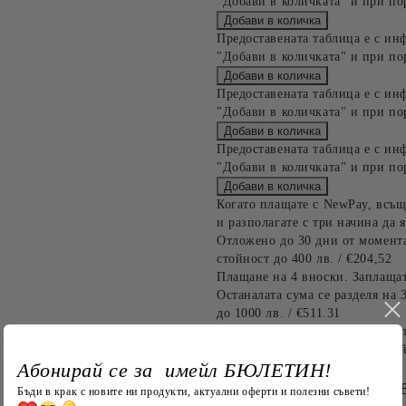
"Добави в количката" и при по
Предоставената таблица е с ин
"Добави в количката" и при по
Предоставената таблица е с ин
"Добави в количката" и при по
Предоставената таблица е с ин
"Добави в количката" и при по
Когато плащате с NewPay, всъщ
и разполагате с три начина да я
Отложено до 30 дни от момента
стойност до 400 лв. / €204,52
Плащане на 4 вноски. Заплащат
Останалата сума се разделя на 
до 1000 лв. / €511.31
Плащане на 6 вноски. Стойност
оскъпяване. За покупки на стой
Абонирай се за имейл БЮЛЕТИН!
БЪРЗА ПОРЪЧКА Б
Бъди в крак с новите ни продукти, актуални оферти и полезни съвети!