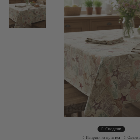
Сподели
Изпрати на приятел
Оцени 