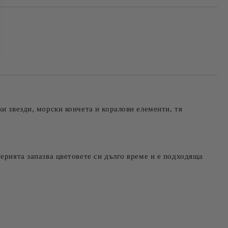
та за лични данни
те на работния ден.
и звезди, морски кончета и коралови елементи, тя
ерията запазва цветовете си дълго време и е подходяща