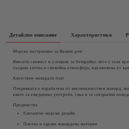
Детайлно описание
Характеристики
Р
Морско настроение за Вашия дом
Внесете свежест и усещане за безкрайно лято с тази кр
създава уютна и спокойна атмосфера, вдъхновена от кра
Качествен жакардов плат
Покривката е изработена от висококачествен жакард, ко
както за ежедневна употреба, така и за специални повод
Предимства
Елегантен морски дизайн
Плътна и здрава жакардова материя