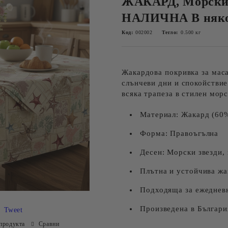
ЖАКАРД, Морски
НАЛИЧНА В няк
Код:
002002
Тегло:
0.500
кг
Жакардова покривка за маса
слънчеви дни и спокойствие
всяка трапеза в стилен морс
Материал: Жакард (60%
Форма: Правоъгълна
Десен: Морски звезди,
Плътна и устойчива жа
Подходяща за ежеднев
Произведена в Българи
Tweet
продукта
Сравни