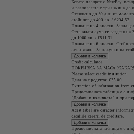
Когато плащате с NewPay, всъщ
и разполагате с три начина да я
Отложено до 30 дни от момента
стойност до 400 лв. / €204,52
Плащане на 4 вноски. Заплащат
Останалата сума се разделя на 
до 1000 лв. / €511.31
Плащане на 6 вноски. Стойност
оскъпяване. За покупки на стой
Credit calculator
ПОКРИВКА ЗА МАСА ЖАКАРД,
Please select credit institution
Цена на продукта:
€35.00
Extraction of information from cr
Предоставената таблица е с ин
"Добави в количката" и при по
Acest tabel are caracter informat
detaliile cererii de creditare.
Предоставената таблица е с ин