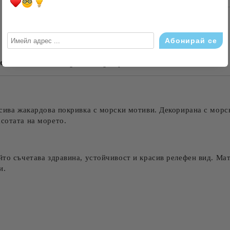
САМО ПОПЪЛНЕТЕ 4 ПОЛЕТА
евюта
Свързани продукти
Съгласен съм с
Политика
Ние ще се свържем с вас в рамки
асива жакардова покривка с морски мотиви. Декорирана с морск
сотата на морето.
йто съчетава здравина, устойчивост и красив релефен вид. Мат
и.