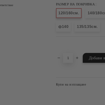
РАЗМЕР НА ПОКРИВКА::
тветствие
120/160см.
140/180с
ф140
135/135см.
Добави в желани
Купи на изплащане