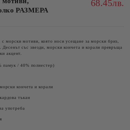
 мотиви,
68.45лв.
олко РАЗМЕРА
 с морски мотиви, която носи усещане за морски бриз,
. Десенът със звезди, морски кончета и корали превръща
ки акцент.
 памук / 40% полиестер)
 морски кончета и корали
кардова тъкан
на употреба
я