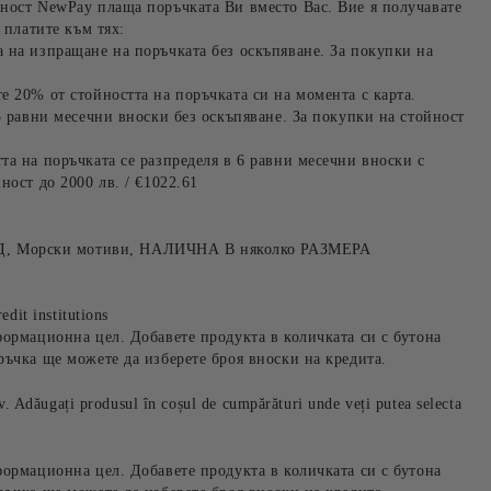
ност NewPay плаща поръчката Ви вместо Вас. Вие я получавате
 платите към тях:
 на изпращане на поръчката без оскъпяване. За покупки на
е 20% от стойността на поръчката си на момента с карта.
3 равни месечни вноски без оскъпяване. За покупки на стойност
та на поръчката се разпределя в 6 равни месечни вноски с
ност до 2000 лв. / €1022.61
 Морски мотиви, НАЛИЧНА В няколко РАЗМЕРА
edit institutions
формационна цел. Добавете продукта в количката си с бутона
ръчка ще можете да изберете броя вноски на кредита.
iv. Adăugați produsul în coșul de cumpărături unde veți putea selecta
формационна цел. Добавете продукта в количката си с бутона