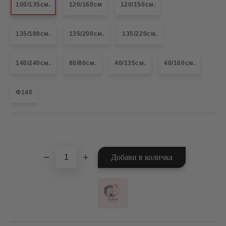
100/135см.
120/160см
120/150см.
135/180см.
135/200см.
135/220см.
140/240см.
80/80см.
40/135см.
40/160см.
Ф140
Добави в желани