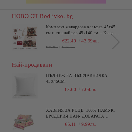
НОВО ОТ Bodlivko. bg
Комплект жакардова калъфка 45x45
см и тишлайфер 45x140 см – Къща с
цветя
€22.49
43.99лв.
€25.00
48.90лв.
Най-продавани
ПЪЛНЕЖ ЗА ВЪЗГЛАВНИЧКА,
45X45СМ.
€3.60
7.04лв.
ХАВЛИЯ ЗА РЪЦЕ, 100% ПАМУК,
БРОДЕРИЯ НАЙ- ДОБАРАТА
МАЙКА/БАБА , РАЗМЕР:
€5.11
9.99лв.
30/50СМ,HAND MADE