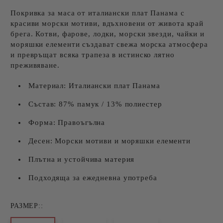
Покривка за маса от италиански плат Панама с
красиви морски мотиви, вдъхновени от живота край
брега. Котви, фарове, лодки, морски звезди, чайки и
моряшки елементи създават свежа морска атмосфера
и превръщат всяка трапеза в истинско лятно
преживяване.
Материал: Италиански плат Панама
Състав: 87% памук / 13% полиестер
Форма: Правоъгълна
Десен: Морски мотиви и моряшки елементи
Плътна и устойчива материя
Подходяща за ежедневна употреба
РАЗМЕР::