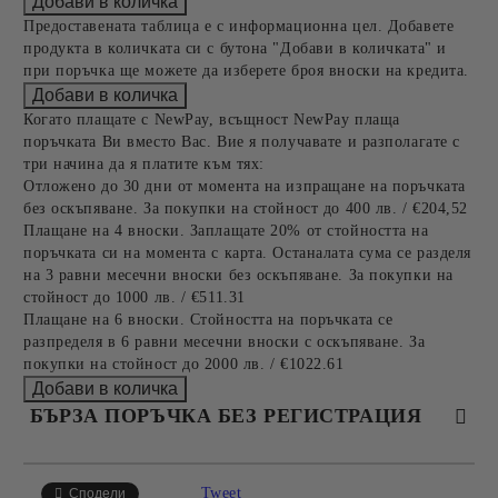
Предоставената таблица е с информационна цел. Добавете
продукта в количката си с бутона "Добави в количката" и
при поръчка ще можете да изберете броя вноски на кредита.
Когато плащате с NewPay, всъщност NewPay плаща
поръчката Ви вместо Вас. Вие я получавате и разполагате с
три начина да я платите към тях:
Отложено до 30 дни от момента на изпращане на поръчката
без оскъпяване. За покупки на стойност до 400 лв. / €204,52
Плащане на 4 вноски. Заплащате 20% от стойността на
поръчката си на момента с карта. Останалата сума се разделя
на 3 равни месечни вноски без оскъпяване. За покупки на
стойност до 1000 лв. / €511.31
Плащане на 6 вноски. Стойността на поръчката се
разпределя в 6 равни месечни вноски с оскъпяване. За
покупки на стойност до 2000 лв. / €1022.61
БЪРЗА ПОРЪЧКА БЕЗ РЕГИСТРАЦИЯ
САМО ПОПЪЛНЕТЕ 4 ПОЛЕТА
Tweet
Сподели