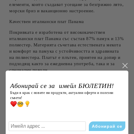
елементи, които създават усещане за безгрижно лято,
морски бриз и ваканционно настроение.
Качествен италиански плат Панама
Покривката е изработена от висококачествен
италиански плат Панама със състав 87% памук и 13%
полиестер. Материята съчетава естествената мекота
и комфорт на памука с устойчивостта и здравината
на полиестера. Платът е плътен, приятен на допир и
подходящ както за ежедневна употреба, така и за
специални поводи.
Предимства
Абонирай се за имейл БЮЛЕТИН!
Изработена от качествен италиански плат
Бъди в крак с новите ни продукти, актуални оферти и полезни
Панама
съвети!
Състав: 87% памук / 13% полиестер
Свеж морски десен с множество тематични
елементи