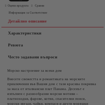
Оцени продукта
Сравни
Информация за Съответствие
Детайлно описание
Характеристики
Съгласен съм с
Политиката за лични данни
Ревюта
Ние ще се свържем с вас в рамките на работния ден.
Често задавани въпроси
Морско настроение за всеки дом
Внесете свежестта и романтиката на морските
приключения във Вашия дом с тази красива покривка
за маса от италиански плат Панама. Десенът е
изпълнен с разнообразни морски мотиви –
платноходки, фарове, котви, спасителни пояси,
морски звезди, чайки, компаси и други моряшки