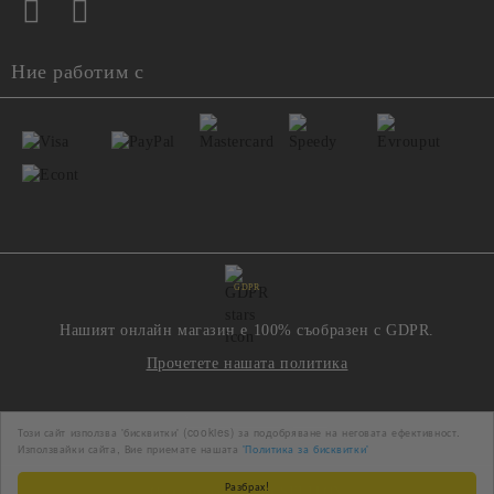
Ние работим с
GDPR
Нашият онлайн магазин е 100% съобразен с GDPR.
Прочетете нашата политика
Моите лични данни
Този сайт използва 'бисквитки' (cookies) за подобряване на неговата ефективност.
Използвайки сайта, Вие приемате нашата
'Политика за бисквитки'
Разбрах!
Онлайн магазин от SELITON