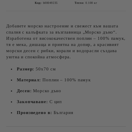
Код:
b00049235
Тегло:
0.100
кг
Добавете морско настроение и свежест към вашата
спалня с калъфката за възглавница „Морско дъно“.
Изработена от висококачествен поплин – 100% памук,
тя е мека, дишаща и приятна на допир, а красивият
морски десен с рибки, корали и водорасли създава
уютна и спокойна атмосфера.
Размер:
50х70 см
Материал:
Поплин – 100% памук
Десен:
Морско дъно
Закопчаване:
С цип
Произведено в:
България