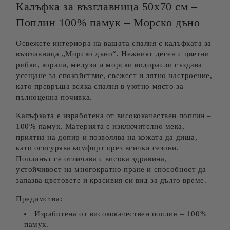
Калъфка за възглавница 50х70 см –
Поплин 100% памук – Морско дъно
Освежете интериора на вашата спалня с калъфката за
възглавница „Морско дъно“. Нежният десен с цветни
рибки, корали, медузи и морски водорасли създава
усещане за спокойствие, свежест и лятно настроение,
като превръща всяка спалня в уютно място за
пълноценна почивка.
Калъфката е изработена от висококачествен поплин –
100% памук. Материята е изключително мека,
приятна на допир и позволява на кожата да диша,
като осигурява комфорт през всички сезони.
Поплинът се отличава с висока здравина,
устойчивост на многократно пране и способност да
запазва цветовете и красивия си вид за дълго време.
Предимства:
Изработена от висококачествен поплин – 100%
памук.