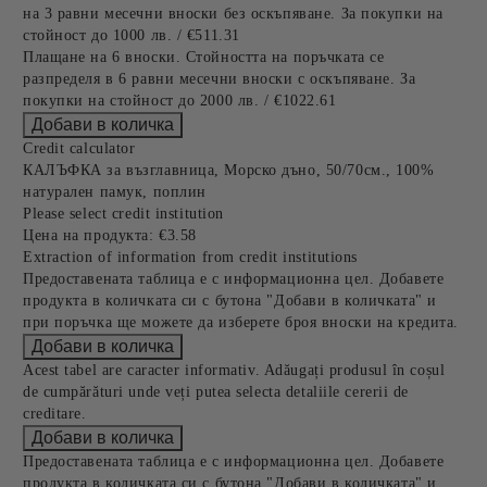
на 3 равни месечни вноски без оскъпяване. За покупки на
стойност до 1000 лв. / €511.31
Плащане на 6 вноски. Стойността на поръчката се
разпределя в 6 равни месечни вноски с оскъпяване. За
покупки на стойност до 2000 лв. / €1022.61
Credit calculator
КАЛЪФКА за възглавница, Морско дъно, 50/70см., 100%
натурален памук, поплин
Please select credit institution
Цена на продукта:
€3.58
Extraction of information from credit institutions
Предоставената таблица е с информационна цел. Добавете
продукта в количката си с бутона "Добави в количката" и
при поръчка ще можете да изберете броя вноски на кредита.
Acest tabel are caracter informativ. Adăugați produsul în coșul
de cumpărături unde veți putea selecta detaliile cererii de
creditare.
Предоставената таблица е с информационна цел. Добавете
продукта в количката си с бутона "Добави в количката" и