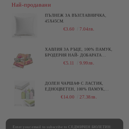
Най-продавани
ПЪЛНЕЖ ЗА ВЪЗГЛАВНИЧКА,
45X45СМ.
€3.60
7.04лв.
ХАВЛИЯ ЗА РЪЦЕ, 100% ПАМУК,
БРОДЕРИЯ НАЙ- ДОБАРАТА
МАЙКА/БАБА , РАЗМЕР:
€5.11
9.99лв.
30/50СМ,HAND MADE
ДОЛЕН ЧАРШАФ С ЛАСТИК,
ЕДНОЦВЕТЕН, 100% ПАМУК,
РАЗЛИЧНИ РАЗМЕРИ
€14.00
27.38лв.
Enter your email to subscribe to СЕДМИЧЕН БЮЛЕТИН: