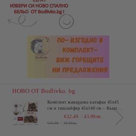
НОВО ОТ Bodlivko. bg
Комплект жакардова калъфка 45x45
см и тишлайфер 45x140 см – Къща с
цветя
€22.49
43.99лв.
€25.00
48.90лв.