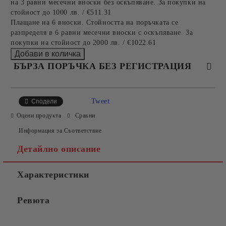
на 3 равни месечни вноски без оскъпяване. За покупки на
стойност до 1000 лв. / €511.31
Плащане на 6 вноски. Стойността на поръчката се
разпределя в 6 равни месечни вноски с оскъпяване. За
покупки на стойност до 2000 лв. / €1022.61
БЪРЗА ПОРЪЧКА БЕЗ РЕГИСТРАЦИЯ
САМО ПОПЪЛНЕТЕ 4 ПОЛЕТА
Tweet
Сподели
Оцени продукта
Сравни
Информация за Съответствие
Детайлно описание
Характеристики
Съгласен съм с
Политиката за лични данни
Ревюта
Ние ще се свържем с вас в рамките на работния ден.