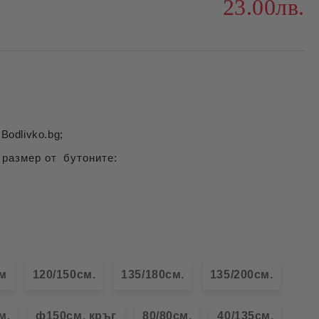
23.00лв.
Bodlivko.bg;
 размер от бутоните:
см
120/150см.
135/180см.
135/200см.
м.
ф150см. кръг
80/80см.
40/135см.