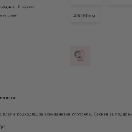
продукта
Сравни
тветствие
40/160см.
Добави в желани
евюта
 плат е подходящ за всекидневна употреба. Леснен за поддръ
/p>