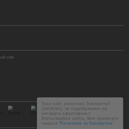
ail.com
Този сайт използва 'бисквитки'
(cookies) за подобряване на
неговата ефективност.
Използвайки сайта, Вие приемате
нашата
'Политика за бисквитки'