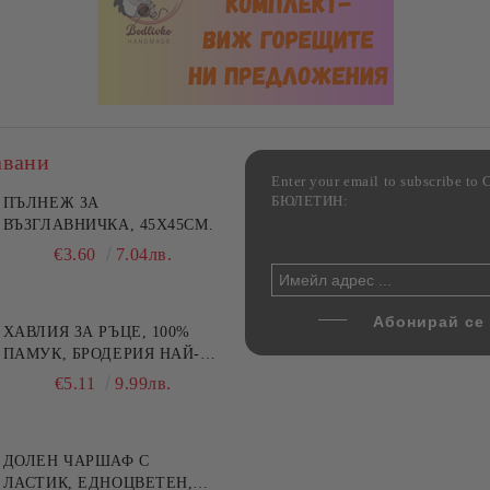
авани
Enter your email to subscribe 
БЮЛЕТИН:
фка за възглавница ,
ПЪЛНЕЖ ЗА
Комплект за алкохолни
цветна, 100% памук,
ВЪЗГЛАВНИЧКА, 45X45СМ.
напитки, Danny Home, 5
ични цветове по избор
части, Декантер + 4 чаши
€4.00
€3.60
7.82лв.
7.04лв.
€32.00
62.59лв.
ХАВЛИЯ ЗА РЪЦЕ, 100%
ПАМУК, БРОДЕРИЯ НАЙ-
ДОБАРАТА МАЙКА/БАБА ,
€5.11
9.99лв.
РАЗМЕР: 30/50СМ,HAND
MADE
ДОЛЕН ЧАРШАФ С
ЛАСТИК, ЕДНОЦВЕТЕН,