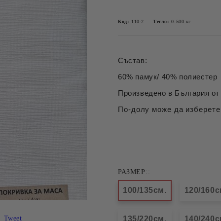
Код:
110-2
Тегло:
0.500
кг
Състав:
60% памук/ 40% полиестер
Произведено в България от 
По-долу може да изберете
РАЗМЕР::
100/135см.
120/160
Tweet
135/220см.
140/240с