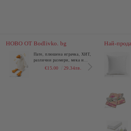
НОВО ОТ Bodlivko. bg
Най-прод
Пате, плюшена играчка, ХИТ,
Калъ
различни размери, мека и
едно
гушлива
разл
€15.00
29.34лв.