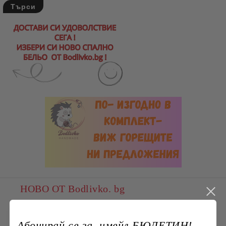
НОВО ОТ Bodlivko. bg
Комплект жакардова калъфка 45x45
см и тишлайфер 45x140 см – Къща с
Абонирай се за имейл БЮЛЕТИН!