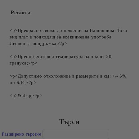
Ревюта
<p>Прекрасно свежо допълнение за Вашия дом. Този
вид плат е подходящ за всекидневна употреба.
Леснен за поддръжка.</p>
<p>Препоръчителна температура за пране: 30
градуса;</p>
<p>Допустимо отколонение в размерите в см: +/- 3%
по БДС;</p>
<p>&nbsp;</p>
Търси
Разширено търсене