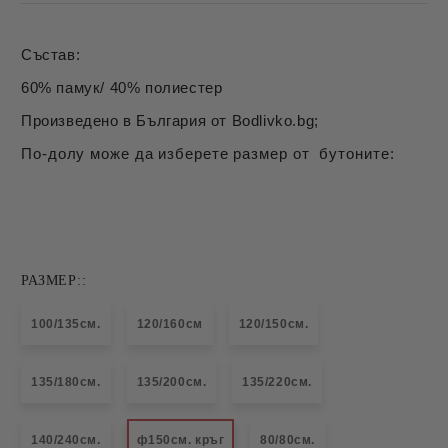
Състав:
60% памук/ 40% полиестер
Произведено в България от Bodlivko.bg;
По-долу може да изберете размер от бутоните:
РАЗМЕР::
100/135см.
120/160см
120/150см.
135/180см.
135/200см.
135/220см.
140/240см.
ф150см. кръг
80/80см.