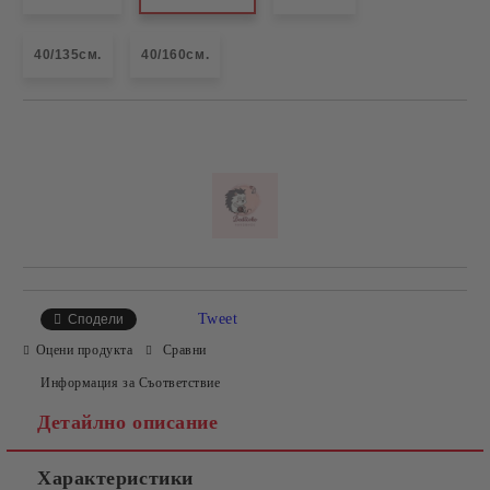
40/135см.
40/160см.
Добави в желани
Tweet
Сподели
Оцени продукта
Сравни
Информация за Съответствие
Детайлно описание
Характеристики