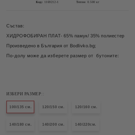
Код:
1169212-1
Тегло:
0.500
кг
Състав:
ХИДРОФОБИРАН ПЛАТ- 65% памук/ 35% полиестер
Произведено в България от Bodlivko.bg;
По-долу може да изберете размер от бутоните:
ИЗБЕРИ РАЗМЕР::
100/135 см.
120/150 см.
120/160 см.
140/180 см.
140/200 см.
140/220см.