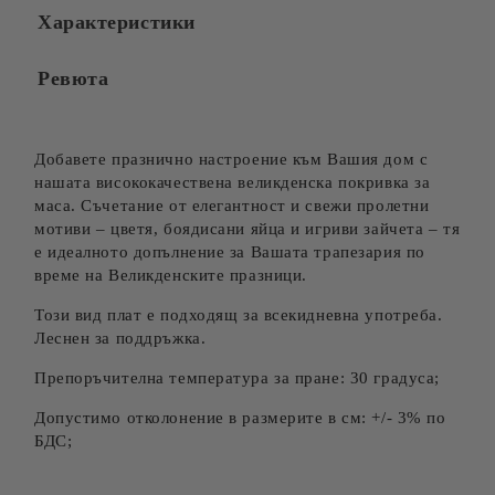
Характеристики
Ревюта
Добавете празнично настроение към Вашия дом с
нашата висококачествена великденска покривка за
маса. Съчетание от елегантност и свежи пролетни
мотиви – цветя, боядисани яйца и игриви зайчета – тя
е идеалното допълнение за Вашата трапезария по
време на Великденските празници.
Този вид плат е подходящ за всекидневна употреба.
Леснен за поддръжка.
Препоръчителна температура за пране: 30 градуса;
Допустимо отколонение в размерите в см: +/- 3% по
БДС;