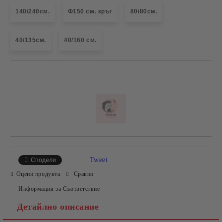
140/240см.
Ф150 см. кръг
80/80см.
40/135см.
40/160 см.
Добави в желани
Tweet
Сподели
Оцени продукта
Сравни
Информация за Съответствие
Детайлно описание