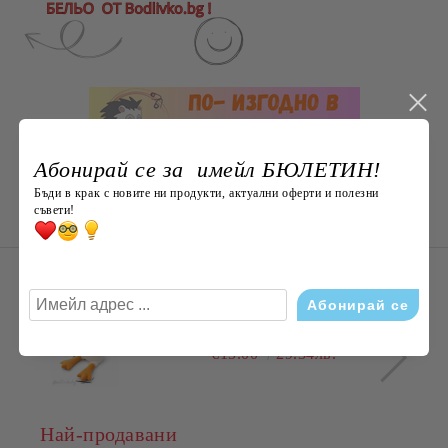
Абонирай се за имейл БЮЛЕТИН!
Бъди в крак с новите ни продукти, актуални оферти и полезни
съвети!
НОВО ОТ Bodlivko. bg
Пате, плюшена играчка, ХИТ,
различни размери, мека и гушлива
€15.00
29.34лв.
Най-продавани