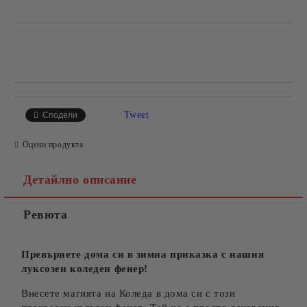
Добави в желани
Tweet
Сподели
Оцени продукта
Детайлно описание
Ревюта
Превърнете дома си в зимна приказка с нашия
луксозен коледен фенер!
Внесете магията на Коледа в дома си с този