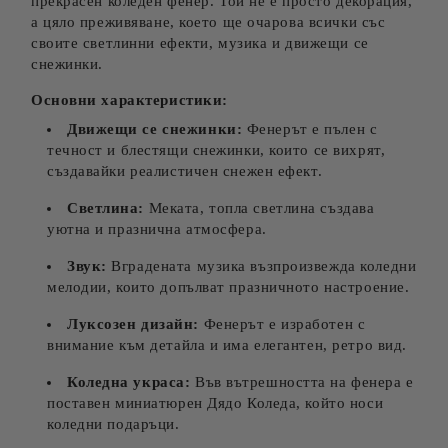
прекрасен коледен фенер. Той не е просто декорация,
а цяло преживяване, което ще очарова всички със
своите светлинни ефекти, музика и движещи се
снежинки.
Основни характеристики:
Движещи се снежинки:
Фенерът е пълен с
течност и блестящи снежинки, които се вихрят,
създавайки реалистичен снежен ефект.
Светлина:
Меката, топла светлина създава
уютна и празнична атмосфера.
Звук:
Вградената музика възпроизвежда коледни
мелодии, които допълват празничното настроение.
Луксозен дизайн:
Фенерът е изработен с
внимание към детайла и има елегантен, ретро вид.
Коледна украса:
Във вътрешността на фенера е
поставен миниатюрен Дядо Коледа, който носи
коледни подаръци.