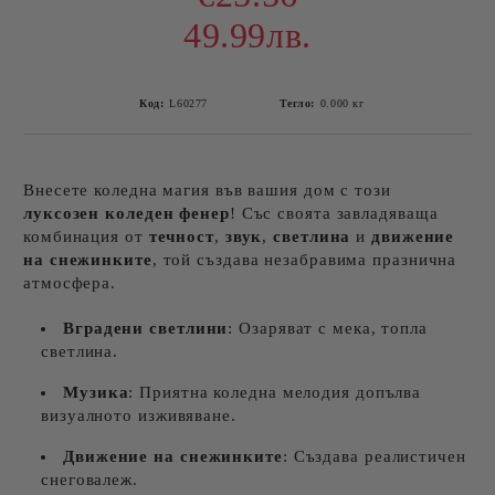
49.99лв.
Код:
L60277
Тегло:
0.000
кг
Внесете коледна магия във вашия дом с този
луксозен коледен фенер
! Със своята завладяваща
комбинация от
течност
,
звук
,
светлина
и
движение
на снежинките
, той създава незабравима празнична
атмосфера.
Вградени светлини
: Озаряват с мека, топла
светлина.
Музика
: Приятна коледна мелодия допълва
визуалното изживяване.
Движение на снежинките
: Създава реалистичен
снеговалеж.