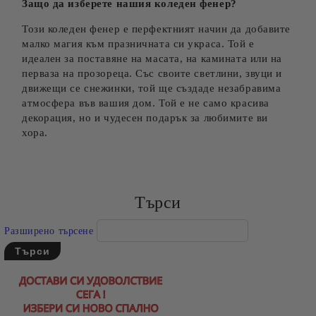
Защо да изберете нашия коледен фенер?
Този коледен фенер е перфектният начин да добавите
малко магия към празничната си украса. Той е
идеален за поставяне на масата, на камината или на
перваза на прозореца. Със своите светлини, звуци и
движещи се снежинки, той ще създаде незабравима
атмосфера във вашия дом. Той е не само красива
декорация, но и чудесен подарък за любимите ви
хора.
Търси
Разширено търсене