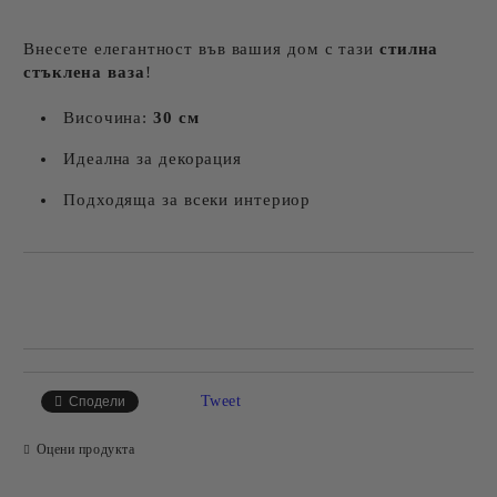
Внесете елегантност във вашия дом с тази
стилна
стъклена ваза
!
Височина:
30 см
Идеална за декорация
Подходяща за всеки интериор
Добави в желани
Tweet
Сподели
Оцени продукта