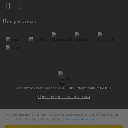
Ние работим с
GDPR
Нашият онлайн магазин е 100% съобразен с GDPR.
Прочетете нашата политика
Моите лични данни
Този сайт използва 'бисквитки' (cookies) за подобряване на неговата ефективност.
Използвайки сайта, Вие приемате нашата
'Политика за бисквитки'