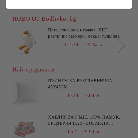
НОВО ОТ Bodlivko. bg
Пате, плюшена играчка, ХИТ,
различни размери, мека и гушлива
€15.00
29.34лв.
Най-продавани
ПЪЛНЕЖ ЗА ВЪЗГЛАВНИЧКА,
45X45СМ.
€3.60
7.04лв.
ХАВЛИЯ ЗА РЪЦЕ, 100% ПАМУК,
БРОДЕРИЯ НАЙ- ДОБАРАТА
МАЙКА/БАБА , РАЗМЕР:
€5.11
9.99лв.
30/50СМ,HAND MADE