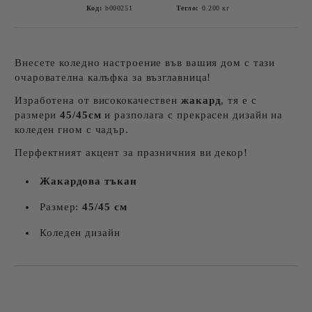
Код:
b000251
Тегло:
0.200
кг
Внесете коледно настроение във вашия дом с тази
очарователна калъфка за възглавница!
Изработена от висококачествен
жакард
, тя е с
размери
45/45см
и разполага с прекрасен дизайн на
коледен гном с чадър.
Перфектният акцент за празничния ви декор!
Жакардова тъкан
Размер:
45/45 см
Коледен дизайн
Добави в желани