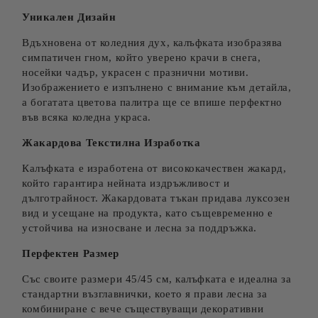
Уникален Дизайн
Вдъхновена от коледния дух, калъфката изобразява
симпатичен гном, който уверено крачи в снега,
носейки чадър, украсен с празнични мотиви.
Изображението е изпълнено с внимание към детайла,
а богатата цветова палитра ще се впише перфектно
във всяка коледна украса.
Жакардова Текстилна Изработка
Калъфката е изработена от висококачествен жакард,
който гарантира нейната издръжливост и
дълготрайност. Жакардовата тъкан придава луксозен
вид и усещане на продукта, като същевременно е
устойчива на износване и лесна за поддръжка.
Перфектен Размер
Със своите размери 45/45 см, калъфката е идеална за
стандартни възглавнички, което я прави лесна за
комбиниране с вече съществуващи декоративни