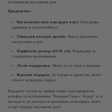
възглавници във вашия дом.
Предимства:
Висококачествен жакардов плат:
Осигурява
здравина и дълготрайност.
Уникален коледен дизайн:
Внася празнично
настроение и уют.
Перфектен размер (45/45 см):
Подходящ за
стандартни възглавнички.
Лесна поддръжка:
Може да се пере в пералня.
Идеален подарък:
За близки и приятели, които
обичат коледната украса.
Подарете си или на любим човек тази прекрасна
калъфка за възглавничка "Коледен Гном с Чадър" и се
насладете на уютната и празнична атмосфера, която
тя ще създаде във вашия дом!