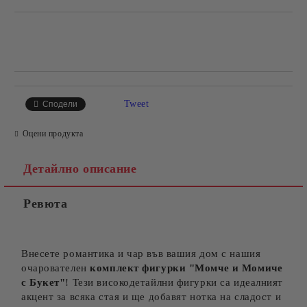
Добави в желани
Tweet
Сподели
Оцени продукта
Детайлно описание
Ревюта
Внесете романтика и чар във вашия дом с нашия
очарователен
комплект фигурки "Момче и Момиче
с Букет"
! Тези високодетайлни фигурки са идеалният
акцент за всяка стая и ще добавят нотка на сладост и