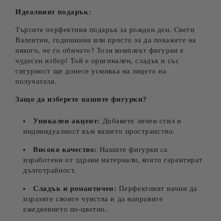
Идеалният подарък:
Търсите перфектния подарък за рожден ден, Свети
Валентин, годишнина или просто за да покажете на
някого, че го обичате? Този комплект фигурки е
чудесен избор! Той е оригинален, сладък и със
сигурност ще донесе усмивка на лицето на
получателя.
Защо да изберете нашите фигурки?
Уникален акцент:
Добавете личен стил и
индивидуалност към вашето пространство.
Високо качество:
Нашите фигурки са
изработени от здрави материали, които гарантират
дълготрайност.
Сладък и романтичен:
Перфектният начин да
изразите своите чувства и да направите
ежедневието по-цветно.