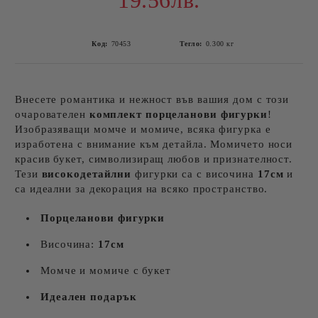
19.56лв.
Код:
70453
Тегло:
0.300
кг
Внесете романтика и нежност във вашия дом с този
очарователен
комплект порцеланови фигурки
!
Изобразяващи момче и момиче, всяка фигурка е
изработена с внимание към детайла. Момичето носи
красив букет, символизиращ любов и признателност.
Тези
високодетайлни
фигурки са с височина
17см
и
са идеални за декорация на всяко пространство.
Порцеланови фигурки
Височина:
17см
Момче и момиче с букет
Идеален подарък