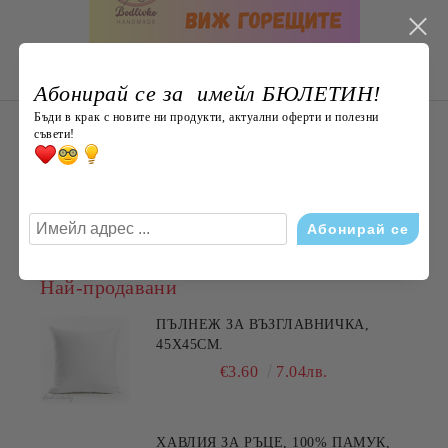
Абонирай се за имейл БЮЛЕТИН!
Бъди в крак с новите ни продукти, актуални оферти и полезни
НОВО ОТ Bodlivko. bg
съвети!
Плюшена раничка „Коте“ 50 см с
джоб – мека и пухкава, ХИТ
€29.00
56.72лв.
Най-продавани
ПЪЛНЕЖ ЗА ВЪЗГЛАВНИЧКА,
45X45СМ.
€3.60
7.04лв.
ХАВЛИЯ ЗА РЪЦЕ, 100% ПАМУК,