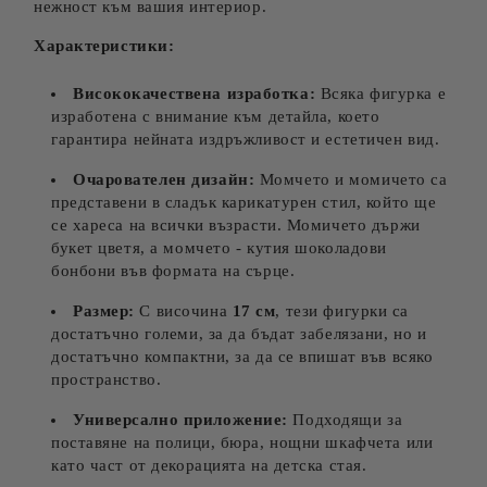
нежност към вашия интериор.
Характеристики:
Висококачествена изработка:
Всяка фигурка е
изработена с внимание към детайла, което
гарантира нейната издръжливост и естетичен вид.
Очарователен дизайн:
Момчето и момичето са
представени в сладък карикатурен стил, който ще
се хареса на всички възрасти. Момичето държи
букет цветя, а момчето - кутия шоколадови
бонбони във формата на сърце.
Размер:
С височина
17 см
, тези фигурки са
достатъчно големи, за да бъдат забелязани, но и
достатъчно компактни, за да се впишат във всяко
пространство.
Универсално приложение:
Подходящи за
поставяне на полици, бюра, нощни шкафчета или
като част от декорацията на детска стая.