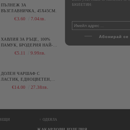
БЮЛЕТИН:
лект жакардова калъфка
ПЪЛНЕЖ ЗА
Комплект 2 стъклени тави 
5 см и тишлайфер 45x140
ВЪЗГЛАВНИЧКА, 45X45СМ.
печене от йенско стъкло,
 Къща с цветя
Danny Home, 1.6 л и 3 л
€22.49
€3.60
43.99лв.
7.04лв.
€17.80
34.81лв.
00
48.90лв.
ХАВЛИЯ ЗА РЪЦЕ, 100%
ПАМУК, БРОДЕРИЯ НАЙ-
ДОБАРАТА МАЙКА/БАБА ,
€5.11
9.99лв.
РАЗМЕР: 30/50СМ,HAND
MADE
ДОЛЕН ЧАРШАФ С
ЛАСТИК, ЕДНОЦВЕТЕН,
100% ПАМУК, РАЗЛИЧНИ
€14.00
27.38лв.
РАЗМЕРИ
ВЕЩИ
ОДЕЯЛА
ЖАКАРДОВИ ИЗДЕЛИЯ