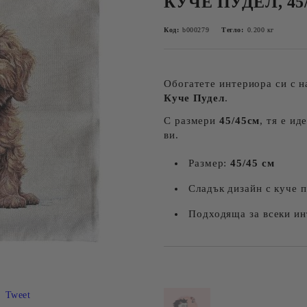
КУЧЕ ПУДЕЛ, 45/
Код:
b000279
Тегло:
0.200
кг
Обогатете интериора си с н
Куче Пудел
.
С размери
45/45см
, тя е и
ви.
Размер:
45/45 см
Сладък дизайн с куче 
Подходяща за всеки и
Добави в желани
Tweet