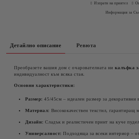
Изпрати на приятел
О
Информация за Съо
Детайлно описание
Ревюта
Преобразете вашия дом с очарователната ни
калъфка з
индивидуалност към всяка стая.
Основни характеристики:
Размер:
45/45см – идеален размер за декоративни 
Материал:
Висококачествен текстил, гарантиращ м
Дизайн:
Сладък и реалистичен принт на куче пудел,
Универсалност:
Подходяща за всеки интериор – от