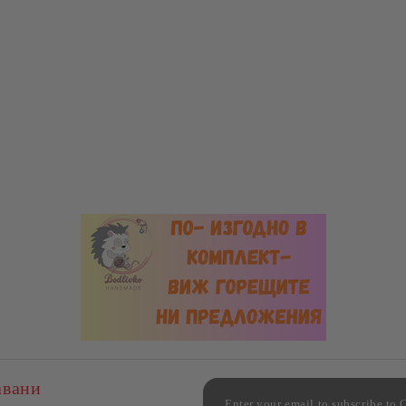
авани
Enter your email to subscribe 