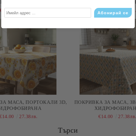
НО , ХИДРОФОБИРАНА
ХИДРОФОБИРА
€11.76
23.00лв.
€12.00
23.47лв
ЗА МАСА, ПОРТОКАЛИ 3D,
ПОКРИВКА ЗА МАСА, ЗВ
ИДРОФОБИРАНА
ХИДРОФОБИРА
€14.00
27.38лв.
€14.00
27.38лв
Търси