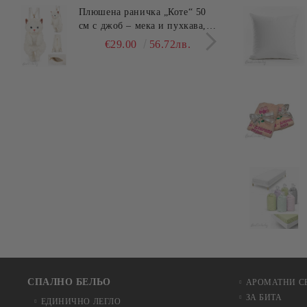
Плюшена раничка „Коте“ 50
Комп
см с джоб – мека и пухкава,
45x4
ХИТ
см –
€29.00
56.72лв.
€25.
СПАЛНО БЕЛЬО
АРОМАТНИ С
ЗА БИТА
ЕДИНИЧНО ЛЕГЛО