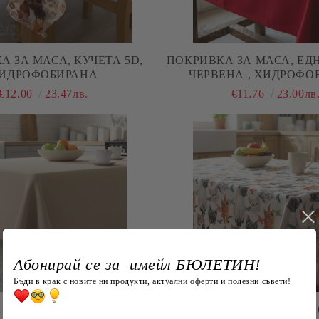
А ЗА МАСА, КУЧЕТА 5D,
ПОКРИВКА ЗА МАСА, ЕД
ИДРОФОБИРАНА
ЧЕРВЕНА , ХИДРОФО
€12.00
23.47лв.
€11.76
23.00лв
Абонирай се за имейл БЮЛЕТИН!
Бъди в крак с новите ни продукти, актуални оферти и полезни съвети!
 ЗА МАСА, ЕДНОЦВЕТНА-
ПОКРИВКА ЗА МАСА, К