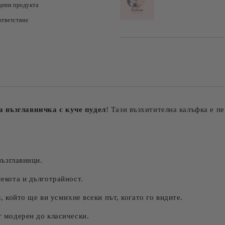
цени продукта
тветствие
а възглавничка с куче пудел
! Тази възхитителна калъфка е п
възглавници.
екота и дълготрайност.
 който ще ви усмихне всеки път, когато го видите.
 модерен до класически.