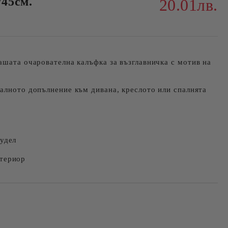
45см.
20.01лв.
ашата очарователна калъфка за възглавничка с мотив на
деалното допълнение към дивана, креслото или спалнята
пудел
нтериор