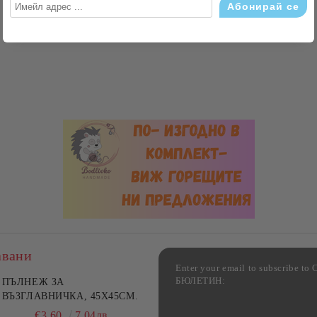
авани
Enter your email to subscribe 
БЮЛЕТИН:
фка за възглавница ,
ПЪЛНЕЖ ЗА
Комплект за алкохолни
цветна, 100% памук,
ВЪЗГЛАВНИЧКА, 45X45СМ.
напитки, Danny Home, 5
ични цветове по избор
части, Декантер + 4 чаши
€4.00
€3.60
7.82лв.
7.04лв.
€32.00
62.59лв.