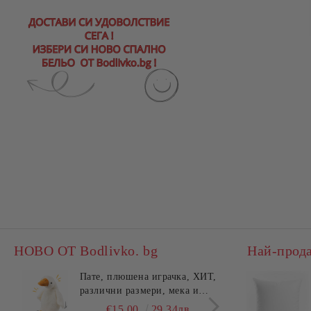
НОВО ОТ Bodlivko. bg
Най-прод
Пате, плюшена играчка, ХИТ,
Калъ
различни размери, мека и
едно
гушлива
разл
€15.00
29.34лв.