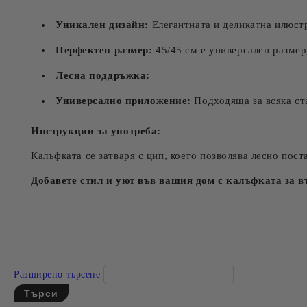
Уникален дизайн:
Елегантната и деликатна илюстр
Перфектен размер:
45/45 см е универсален размер
Лесна поддръжка:
Универсално приложение:
Подходяща за всяка ста
Инструкции за употреба:
Калъфката се затваря с цип, което позволява лесно пост
Добавете стил и уют във вашия дом с калъфката за в
Разширено търсене