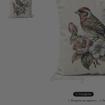
Сподели
Изпрати на приятел
О