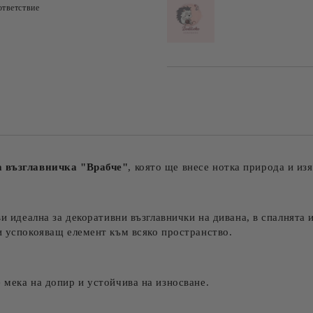
тветствие
а възглавничка "Врабче"
, която ще внесе нотка природа и из
ави идеална за декоративни възглавнички на дивана, в спалнята 
и успокояващ елемент към всяко пространство.
 мека на допир и устойчива на износване.