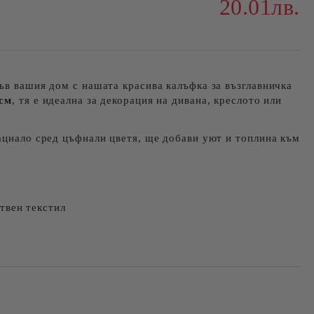
20.01лв.
ъв вашия дом с нашата красива калъфка за възглавничка
 см
, тя е идеална за декорация на дивана, креслото или
ацнало сред цъфнали цветя, ще добави уют и топлина към
твен текстил
я