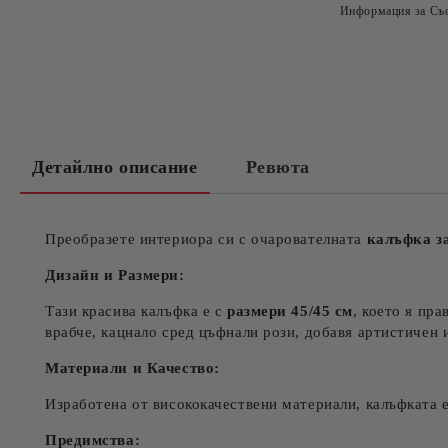
Информация за Съо
Детайлно описание
Ревюта
Преобразете интериора си с очарователната
калъфка з
Дизайн и Размери:
Тази красива калъфка е с
размери 45/45 см
, което я пр
врабче, кацнало сред цъфнали рози, добавя артистичен 
Материали и Качество:
Изработена от висококачествени материали, калъфката е
Предимства: