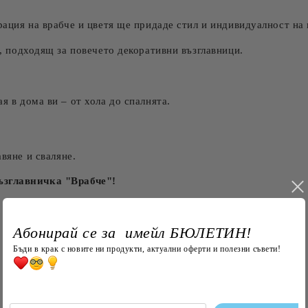
ация на врабче и цветя ще придаде стил и индивидуалност на
, подходящ за повечето декоративни възглавници.
я в дома ви – от хола до спалнята.
авяне и сваляне.
ъзглавничка "Врабче"!
Абонирай се за имейл БЮЛЕТИН!
Търси
Бъди в крак с новите ни продукти, актуални оферти и полезни съвети!