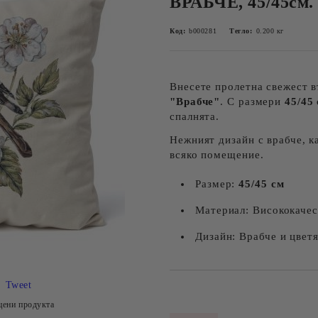
ВРАБЧЕ, 45/45см.
Код:
b000281
Тегло:
0.200
кг
Внесете пролетна свежест в
"Врабче"
. С размери
45/45
спалнята.
Нежният дизайн с врабче, к
всяко помещение.
Размер:
45/45 см
Материал: Висококачес
Дизайн: Врабче и цвет
Tweet
Добави в желани
цени продукта