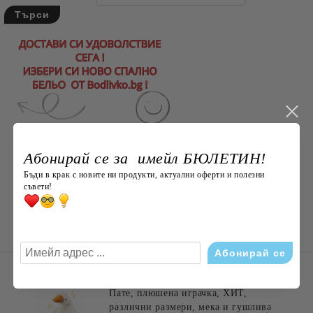
Абонирай се за имейл БЮЛЕТИН!
Бъди в крак с новите ни продукти, актуални оферти и полезни
съвети!
НОВО ОТ Bodlivko. bg
Пате, плюшена играчка, ХИТ,
различни размери, мека и гушлива