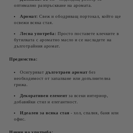
оптимално разпръскване на аромата.
Аромат:
Свеж и ободряващ портокал, който ще
освежи всяка стая.
Лесна употреба:
Просто поставете клечките в
бутилката с ароматно масло и се насладете на
дълготрайния аромат.
Предимства:
Осигуряват
дълготраен аромат
без
необходимост от запалване или допълнителна
грижа.
Декоративен елемент
за всеки интериор,
добавяйки стил и елегантност.
Идеален за всяка стая
- хол, спалня, баня или
офис.
Начин на употреба: