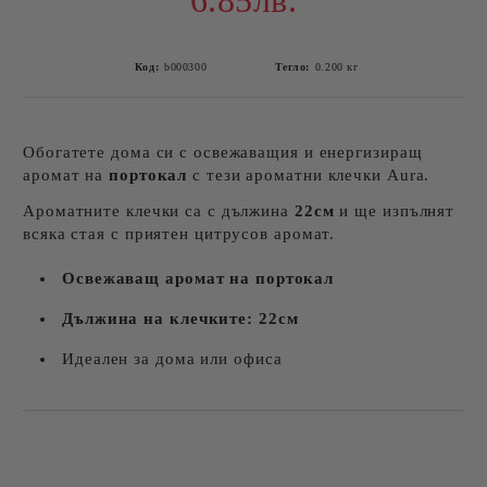
6.85лв.
Код:
b000300
Тегло:
0.200
кг
Обогатете дома си с освежаващия и енергизиращ
аромат на
портокал
с тези ароматни клечки Aura.
Ароматните клечки са с дължина
22см
и ще изпълнят
всяка стая с приятен цитрусов аромат.
Освежаващ аромат на портокал
Дължина на клечките: 22см
Идеален за дома или офиса
Добави в желани