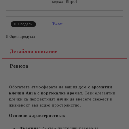
Bispol
Марка:
Tweet
Сподели
Оцени продукта
Детайлно описание
Ревюта
Обогатете атмосферата на вашия дом с
ароматни
клечки Aura с портокалов аромат
. Тези елегантни
клечки са перфектният начин да внесете свежест и
жизненост във всяко пространство.
Основни характеристики:
Дължина:
22 см - подходящ размер за