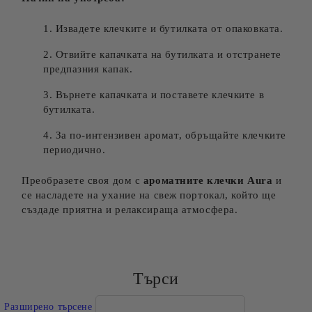
Извадете клечките и бутилката от опаковката.
Отвийте капачката на бутилката и отстранете
предпазния капак.
Върнете капачката и поставете клечките в
бутилката.
За по-интензивен аромат, обръщайте клечките
периодично.
Преобразете своя дом с
ароматните клечки Aura
и
се насладете на ухание на свеж портокал, който ще
създаде приятна и релаксираща атмосфера.
Търси
Разширено търсене