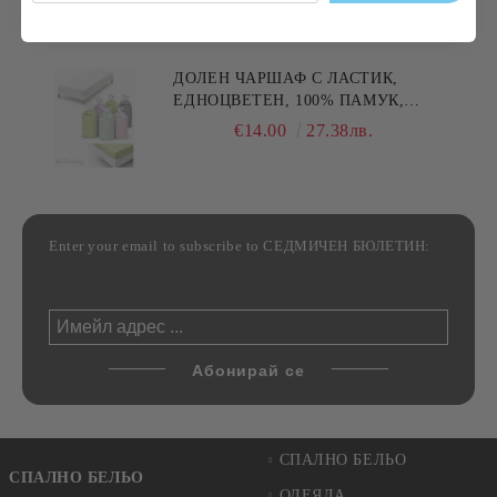
30/50СМ,HAND MADE
ДОЛЕН ЧАРШАФ С ЛАСТИК,
ЕДНОЦВЕТЕН, 100% ПАМУК,
РАЗЛИЧНИ РАЗМЕРИ
€14.00
27.38лв.
Enter your email to subscribe to СЕДМИЧЕН БЮЛЕТИН:
СПАЛНО БЕЛЬО
СПАЛНО БЕЛЬО
ОДЕЯЛА