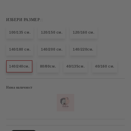
ИЗБЕРИ РАЗМЕР::
100/135 см.
120/150 см.
120/160 см.
140/180 см.
140/200 см.
140/220см.
140/240см.
80/80см.
40/135см.
40/160 см.
Няма наличност
Добави в желани