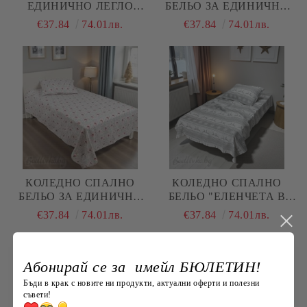
ЕДИНИЧНО ЛЕГЛО
БЕЛЬО ЗА ЕДИНИЧНО
МОРСКИ ОБИТАТЕЛИ ,
ЛЕГЛО, КОЛЕДНИ
€37.84
74.01лв.
€37.84
74.01лв.
100% НАТУРАЛЕН
ГНОМИ, 100%
ПАМУК (ПОПЛИН), 3
НАТУРАЛЕН ПАМУК
ЧАСТИ
(ПОПЛИН), 3 ЧАСТИ
КОЛЕДНО СПАЛНО
КОЛЕДНО СПАЛНО
БЕЛЬО ЗА ЕДИНИЧНО
БЕЛЬО "ЕЛЕНЧЕТА В
ЛЕГЛО, ЕЛЕНЧЕТА И
СИВО И БЯЛО", ЗА
€37.84
74.01лв.
€37.84
74.01лв.
ЧЕРВЕНИ ШАПКИ, 100%
ЕДИНИЧНО ЛЕГЛО, 100%
НАТУРАЛЕН ПАМУК
НАТУРАЛЕН ПАМУК
(ПОПЛИН), 3 ЧАСТИ
(ПОПЛИН), 3 ЧАСТИ
Абонирай се за имейл БЮЛЕТИН!
Бъди в крак с новите ни продукти, актуални оферти и полезни
съвети!