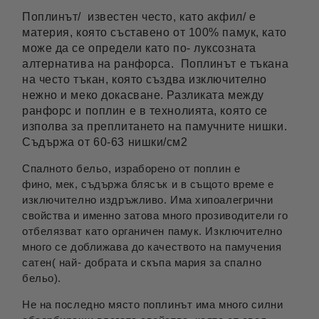
Поплинът/ известен често, като акфил/ е
материя, която съставено от 100% памук, като
може да се определи като по- луксозната
алтернатива на ранфорса. Поплинът е тъкана
на често тъкан, която създва изключително
нежно и меко докасване. Разликата между
ранфорс и поплин е в технолията, която се
изполва за преплитането на памучните нишки.
Съдържа от 60-63 нишки/см2
Спалното бельо, израборено от поплин е
фино, мек, съдържа блясък и в същото време е
изключително издръжливо. Има хипоалегрични
свойства и именно затова много прозиводители го
отбелязват като органичен памук. Изключително
много се доближава до качеството на памучения
сатен( най- добрата и скъпа мария за спално
бельо).
Не на последно място поплинът има много силни