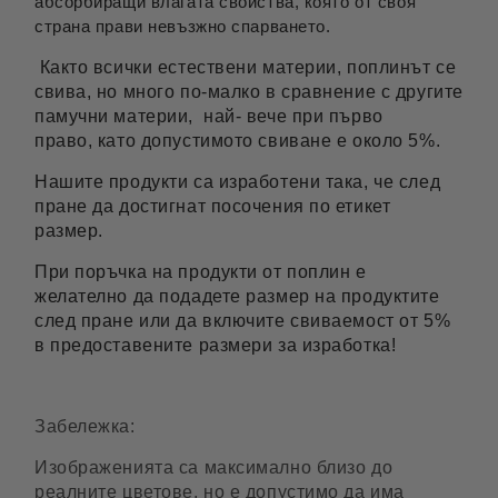
абсорбиращи влагата свойства, която от своя
страна прави невъзжно спарването.
Както всички естествени материи, поплинът се
свива, но много по-малко в сравнение с другите
памучни материи, най- вече при първо
право, като допустимото свиване е около 5%.
Нашите продукти са изработени така, че след
пране да достигнат посочения по етикет
размер.
При поръчка на продукти от поплин е
желателно да подадете размер на продуктите
след пране или да включите свиваемост от 5%
в предоставените размери за изработка!
Забележка:
Изображенията са максимално близо до
реалните цветове, но е допустимо да има