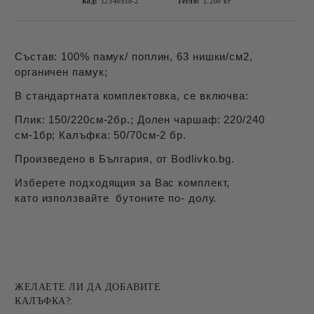
Код:
12348938-2
Тегло:
1.200
кг
Състав: 100% памук/ поплин, 63 нишки/см2,
органичен памук;
В стандартната комплектовка, се включва:
Плик: 150/220см-2бр.; Долен чаршаф: 220/240
см-1бр; Калъфка: 50/70см-2 бр.
Произведено в България, от Bodlivko.bg.
Изберете подходящия за Вас комплект,
като използвайте бутоните по- долу.
ЖЕЛАЕТЕ ЛИ ДА ДОБАВИТЕ
КАЛЪФКА?: