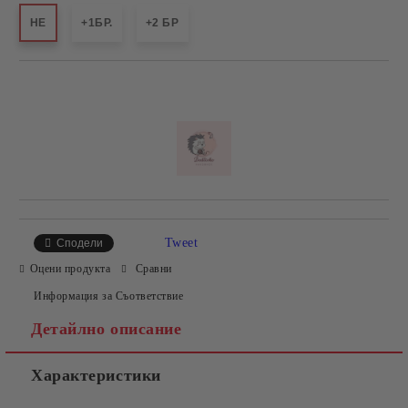
НЕ
+1БР.
+2 БР
Добави в желани
Tweet
Сподели
Оцени продукта
Сравни
Информация за Съответствие
Детайлно описание
Характеристики