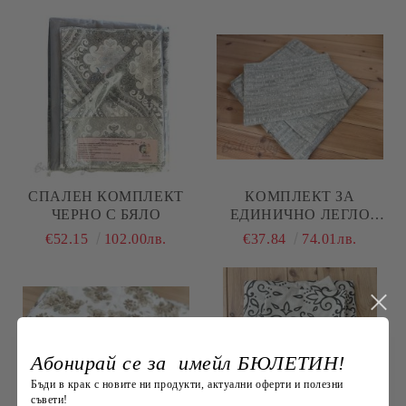
СПАЛЕН КОМПЛЕКТ
КОМПЛЕКТ ЗА
ЧЕРНО С БЯЛО
ЕДИНИЧНО ЛЕГЛО
"МЕНТА МЕЛАНЖ"
€52.15
102.00лв.
€37.84
74.01лв.
Абонирай се за имейл БЮЛЕТИН!
Бъди в крак с новите ни продукти, актуални оферти и полезни
съвети!