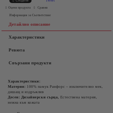
Tweet
Сподели
Оцени продукта
Сравни
Информация за Съответствие
Детайлно описание
Характеристики
Съгласен съм с
Политиката за лични данни
Ревюта
Ние ще се свържем с вас в рамките на работния ден.
Свързани продукти
Характеристики:
Материя:
100% памук Ранфорс – изключително мек,
дишащ и издръжлив
Десен: Дизайнерски сърца,
Естествена материя,
нежна към кожата