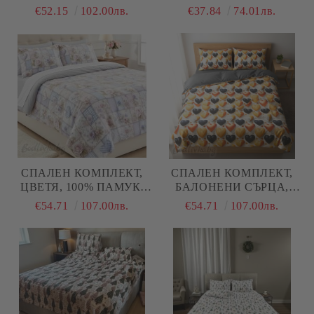
100% НАТУРАЛЕН
ЛИЛАВО- СИНИ
€52.15
102.00лв.
€37.84
74.01лв.
ПАМУК (ПОПЛИН), 4
НЮАНСИ , 100%
ЧАСТИ
НАТУРАЛЕН ПАМУК
(ПОПЛИН), 3 ЧАСТИ
СПАЛЕН КОМПЛЕКТ,
СПАЛЕН КОМПЛЕКТ,
ЦВЕТЯ, 100% ПАМУК/
БАЛОНЕНИ СЪРЦА,
5Д, РАНФОРС, 4 ЧАСТИ
100% ПАМУК/ 5Д,
€54.71
107.00лв.
€54.71
107.00лв.
РАНФОРС, 4 ЧАСТИ