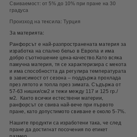
Свиваемост: от 5% до 10% при пране на 30
градуса
Произход на тексила: Турция
За материята:
Ранфорсът е най-разпространената материя за
изработка на спално бельо в Европа и има
добро съотношение цена-качество.Като всяка
памучна материя, тя се характеризира с мекота
и има способността да регулира температурата
в зависимост от сезона – поддържа прохлада
през лятото и топла през зимата. Съдържа от
57-63 нишки/см2 и тежи между 117 и 125 гр./
м2. Както всички естествени материи,
ранфорсът се свива най-вече при първото
пране, като допустимото свиване е около 5-7%.
Нашите продукти са изработени така, че след
пране да достигнат посочения по етикет
размер.