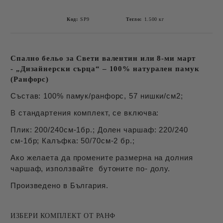
Код:
SP9
Тегло:
1.500
кг
Спално бельо за Свети валентин или 8-ми март
- „Дизайнерски сърца“ – 100% натурален памук
(Ранфорс)
Състав: 100% памук/ранфорс, 57 нишки/см2;
В стандартения комплект, се включва:
Плик: 200/240см-1бр.; Долен чаршаф: 220/240
см-1бр; Калъфка: 50/70см-2 бр.;
Ако желаета да промените размерна на долния
чаршаф, използвайте бутоните по- долу.
Произведено в България.
ИЗБЕРИ КОМПЛЕКТ ОТ РАНФ