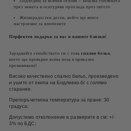
Подходящ за всички сезони – запазва топлината
през зимата и осигурява прохлада през лятото
Жизнерадостен десен, който ще внесе
настроение за влюбените
Перфектен подарък за вас и вашите близки!
Зарадвайте семейството си с това
спално бельо
,
което ще превърне всяка нощ в приказно
преживяване!
Високо качествено спално бельо, произведено
и ушито от екипа на Бодливко.бг с голямо
старание.
Препоръчителна температура за пране: 30
градуса;
Допустимо отколонение в размерите в см: +/-
3% по БДС;