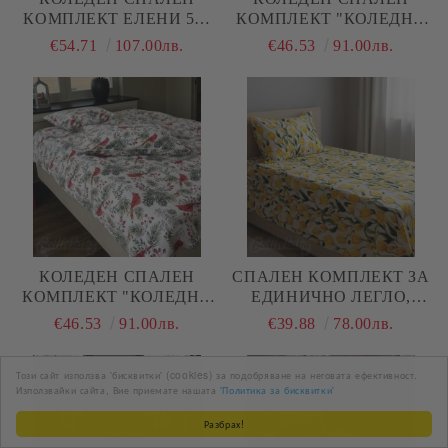
КОМПЛЕКТ ЕЛЕНИ 5Д,
КОМПЛЕКТ "КОЛЕДНИ
100% ПАМУК/ 5Д,
КАМИОНИ С ЕЛХА",
€54.71
107.00лв.
€46.53
91.00лв.
РАНФОРС, 4 ЧАСТИ
100% ПАМУК/РАНФОРС,
4 ЧАСТИ
КОЛЕДЕН СПАЛЕН
СПАЛЕН КОМПЛЕКТ ЗА
КОМПЛЕКТ "КОЛЕДНИ
ЕДИНИЧНО ЛЕГЛО,
ПТИЧКИ В ГОРАТА",
ЛАЛЕТА В ЖЪЛТО, 100%
€46.53
91.00лв.
€39.88
78.00лв.
100% ПАМУК/РАНФОРС,
ПАМУК/ 5Д, РАНФОРС, 3
4 ЧАСТИ,
ЧАСТИ
Този сайт използва 'бисквитки' (cookies) за подобряване на неговата ефективност.
Използвайки сайта, Вие приемате нашата
'Политика за бисквитки'
Разбрах!