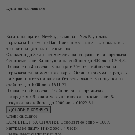
Купи на изплащане
Когато плащате с NewPay, всъщност NewPay плаща
поръчката Ви вместо Вас. Вие я получавате и разполагате с
три начина да я платите към тях:
Отложено до 30 дни от момента на изпращане на поръчката
без оскъпяване. За покупки на стойност до 400 лв. / €204,52
Плащане на 4 вноски. Заплащате 20% от стойността на
поръчката си на момента с карта. Останалата сума се разделя
на 3 равни месечни вноски без оскъпяване. За покупки на
стойност до 1000 лв. / €511.31
Плащане на 6 вноски. Стойността на поръчката се
разпределя в 6 равни месечни вноски с оскъпяване. За
покупки на стойност до 2000 лв. / €1022.61
Credit calculator
КОМПЛЕКТ ЗА СПАЛНЯ, Едноцветно сиво – 100%
натурален памук (Ранфорс), 4 части
Please select credit institution