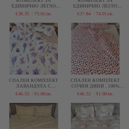
КОМПЛЕКТ ЗА
КОМПЛЕКТ ЗА
ЕДИНИЧНО ЛЕГЛО
ЕДИНИЧНО ЛЕГЛО
"ЖЪЛТ МЕЛАНЖ"
"РОЗОВ МЕЛАНЖ"
€38.35
75.01лв.
€37.84
74.01лв.
СПАЛЕН КОМПЛЕКТ
СПАЛЕН КОМПЛЕКТ
ЛАВАНДУЛА С
СОЧНИ ДИНИ , 100%
ПЕПЕРУДИ , 100%
ПАМУК/РАНФОРС, 4
€46.53
91.00лв.
€46.53
91.00лв.
ПАМУК/РАНФОРС, 4
ЧАСТИ,
ЧАСТИ,