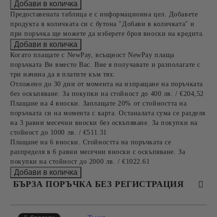
Предоставената таблица е с информационна цел. Добавете
продукта в количката си с бутона "Добави в количката" и
при поръчка ще можете да изберете броя вноски на кредита.
Когато плащате с NewPay, всъщност NewPay плаща
поръчката Ви вместо Вас. Вие я получавате и разполагате с
три начина да я платите към тях:
Отложено до 30 дни от момента на изпращане на поръчката
без оскъпяване. За покупки на стойност до 400 лв. / €204,52
Плащане на 4 вноски. Заплащате 20% от стойността на
поръчката си на момента с карта. Останалата сума се разделя
на 3 равни месечни вноски без оскъпяване. За покупки на
стойност до 1000 лв. / €511.31
Плащане на 6 вноски. Стойността на поръчката се
разпределя в 6 равни месечни вноски с оскъпяване. За
покупки на стойност до 2000 лв. / €1022.61
БЪРЗА ПОРЪЧКА БЕЗ РЕГИСТРАЦИЯ
САМО ПОПЪЛНЕТЕ 4 ПОЛЕТА