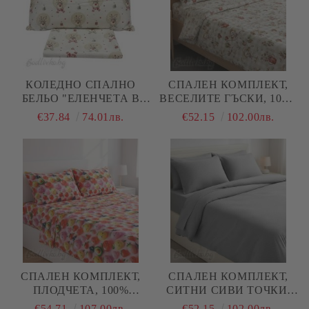
КОЛЕДНО СПАЛНО
СПАЛЕН КОМПЛЕКТ,
БЕЛЬО "ЕЛЕНЧЕТА В
ВЕСЕЛИТЕ ГЪСКИ, 100%
ТОПКИ- ЕКРЮ", ЗА
НАТУРАЛЕН ПАМУК
€37.84
74.01лв.
€52.15
102.00лв.
ЕДИНИЧНО ЛЕГЛО, 100%
(ПОПЛИН), 4 ЧАСТИ
НАТУРАЛЕН ПАМУК
(ПОПЛИН), 3 ЧАСТИ
СПАЛЕН КОМПЛЕКТ,
СПАЛЕН КОМПЛЕКТ,
ПЛОДЧЕТА, 100%
СИТНИ СИВИ ТОЧКИ,
ПАМУК/ 5Д, РАНФОРС, 4
100% НАТУРАЛЕН
€54.71
107.00лв.
€52.15
102.00лв.