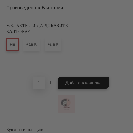
Произведено в България.
ЖЕЛАЕТЕ ЛИ ДА ДОБАВИТЕ
КАЛЪФКА?:
НЕ
+1БР.
+2 БР
Добави в желани
Купи на изплащане