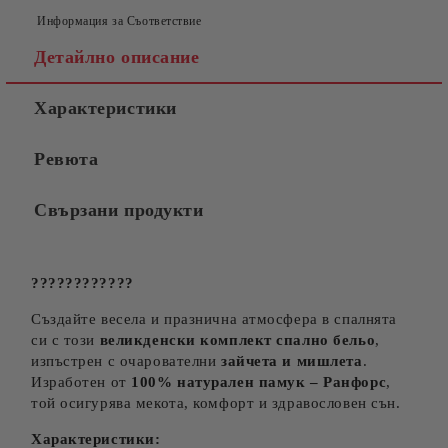
Информация за Съответствие
Детайлно описание
Характеристики
Съгласен съм с
Политиката за лични данни
Ревюта
Ние ще се свържем с вас в рамките на работния ден.
Свързани продукти
????????????
Създайте весела и празнична атмосфера в спалнята
си с този
великденски комплект спално бельо
,
изпъстрен с очарователни
зайчета и мишлета
.
Изработен от
100% натурален памук – Ранфорс
,
той осигурява мекота, комфорт и здравословен сън.
Характеристики: