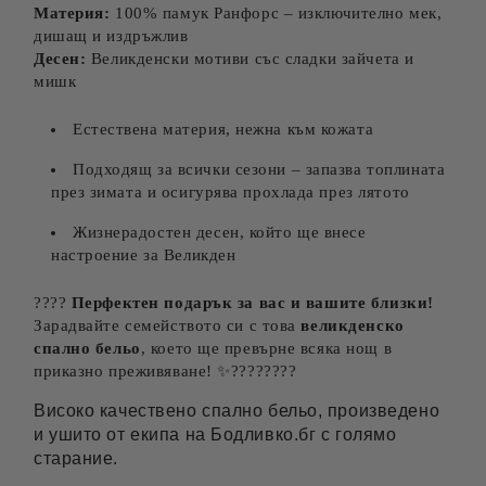
Материя:
100% памук Ранфорс – изключително мек,
дишащ и издръжлив
Десен:
Великденски мотиви със сладки зайчета и
мишк
Естествена материя, нежна към кожата
Подходящ за всички сезони – запазва топлината
през зимата и осигурява прохлада през лятото
Жизнерадостен десен, който ще внесе
настроение за Великден
????
Перфектен подарък за вас и вашите близки!
Зарадвайте семейството си с това
великденско
спално бельо
, което ще превърне всяка нощ в
приказно преживяване! ✨????????
Високо качествено спално бельо, произведено
и ушито от екипа на Бодливко.бг с голямо
старание.