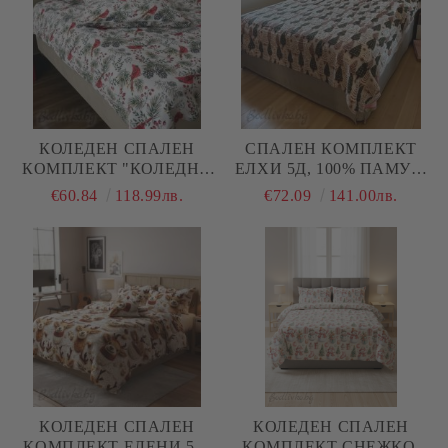
КОЛЕДЕН СПАЛЕН
СПАЛЕН КОМПЛЕКТ
КОМПЛЕКТ "КОЛЕДНИ
ЕЛХИ 5Д, 100% ПАМУК/
ПТИЧКИ В ГОРАТА", С
5Д, РАНФОРС, 5 ЧАСТИ
€60.84
118.99лв.
€72.09
141.00лв.
ДВА ПЛИКА, 100%
ПАМУК/РАНФОРС, 5
ЧАСТИ
КОЛЕДЕН СПАЛЕН
КОЛЕДЕН СПАЛЕН
КОМПЛЕКТ ЕЛЕНИ 5Д,
КОМПЛЕКТ СНЕЖКО,