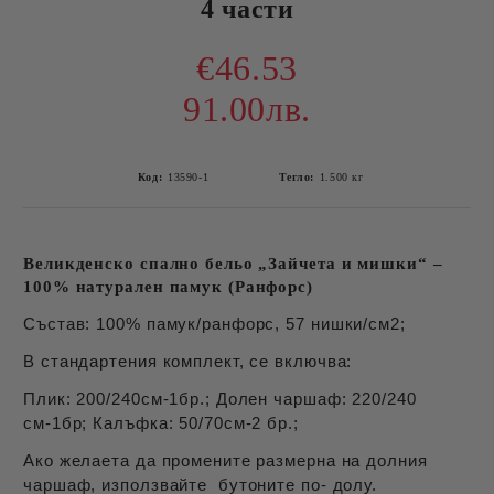
4 части
€46.53
91.00лв.
Код:
13590-1
Тегло:
1.500
кг
Великденско спално бельо „Зайчета и мишки“ –
100% натурален памук (Ранфорс)
Състав: 100% памук/ранфорс, 57 нишки/см2;
В стандартения комплект, се включва:
Плик: 200/240см-1бр.; Долен чаршаф: 220/240
см-1бр; Калъфка: 50/70см-2 бр.;
Ако желаета да промените размерна на долния
чаршаф, използвайте бутоните по- долу.