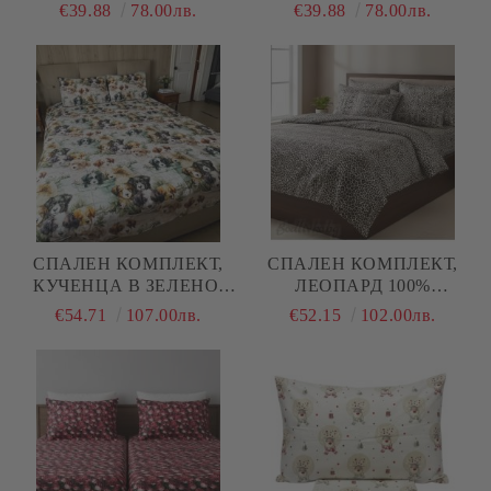
НЕЖНИ МИДИ, 100%
ЛЕГЛО,ЧЕРВЕНИ РОЗИ ,
€39.88
78.00лв.
€39.88
78.00лв.
ПАМУК/ 5Д, РАНФОРС, 3
100% ПАМУК/ 5Д,
ЧАСТИ
РАНФОРС, 3 ЧАСТИ
СПАЛЕН КОМПЛЕКТ,
СПАЛЕН КОМПЛЕКТ,
КУЧЕНЦА В ЗЕЛЕНО,
ЛЕОПАРД 100%
100% ПАМУК/ 5Д,
НАТУРАЛЕН ПАМУК
€54.71
107.00лв.
€52.15
102.00лв.
РАНФОРС, 4 ЧАСТИ
(ПОПЛИН), 4 ЧАСТИ