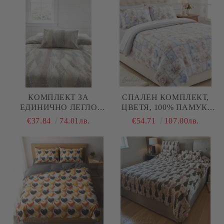
КОМПЛЕКТ ЗА
СПАЛЕН КОМПЛЕКТ,
ЕДИНИЧНО ЛЕГЛО
ЦВЕТЯ, 100% ПАМУК/
ЛИЛАВО- СИНИ
5Д, РАНФОРС, 4 ЧАСТИ
€37.84
74.01лв.
€54.71
107.00лв.
НЮАНСИ , 100%
НАТУРАЛЕН ПАМУК
(ПОПЛИН), 3 ЧАСТИ