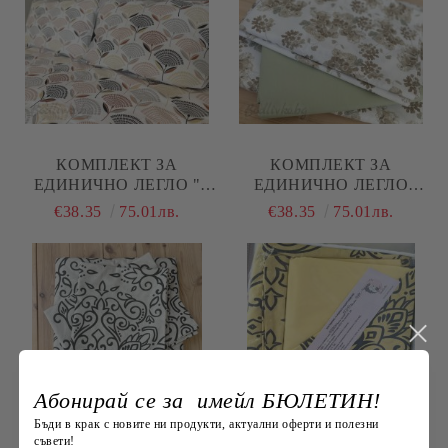
КОМПЛЕКТ ЗА
КОМПЛЕКТ ЗА
ЕДИНИЧНО ЛЕГЛО "
ЕДИНИЧНО ЛЕГЛО
ЗЛАТЕН ЛИСТ"
"БЕЖОВИ ЦВЕТЯ"
€38.35
75.01лв.
€38.35
75.01лв.
Абонирай се за имейл БЮЛЕТИН!
Бъди в крак с новите ни продукти, актуални оферти и полезни
съвети!
КОМПЛЕКТ ЗА
КОМПЛЕКТ ЗА