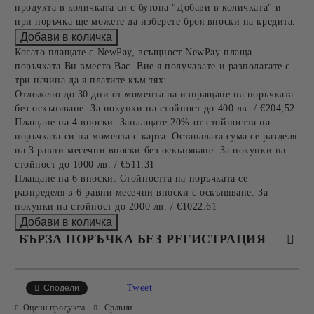
продукта в количката си с бутона "Добави в количката" и
при поръчка ще можете да изберете броя вноски на кредита.
Когато плащате с NewPay, всъщност NewPay плаща
поръчката Ви вместо Вас. Вие я получавате и разполагате с
три начина да я платите към тях:
Отложено до 30 дни от момента на изпращане на поръчката
без оскъпяване. За покупки на стойност до 400 лв. / €204,52
Плащане на 4 вноски. Заплащате 20% от стойността на
поръчката си на момента с карта. Останалата сума се разделя
на 3 равни месечни вноски без оскъпяване. За покупки на
стойност до 1000 лв. / €511.31
Плащане на 6 вноски. Стойността на поръчката се
разпределя в 6 равни месечни вноски с оскъпяване. За
покупки на стойност до 2000 лв. / €1022.61
БЪРЗА ПОРЪЧКА БЕЗ РЕГИСТРАЦИЯ
САМО ПОПЪЛНЕТЕ 4 ПОЛЕТА
Tweet
Сподели
Оцени продукта
Сравни