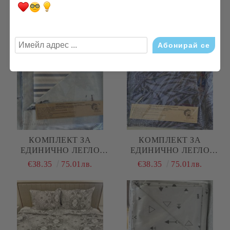
ЕДИНИЧНО ЛЕГЛО "ИН
ЕДИНИЧНО ЛЕГЛО
И ЯН"
"ЖЪЛТИ ОРНАМЕНТИ"
€38.35
75.01лв.
€38.35
75.01лв.
КОМПЛЕКТ ЗА
КОМПЛЕКТ ЗА
ЕДИНИЧНО ЛЕГЛО
ЕДИНИЧНО ЛЕГЛО
"КОРАБИ КАРТИНА"
"СИНИ ЛИСТА""
€38.35
75.01лв.
€38.35
75.01лв.