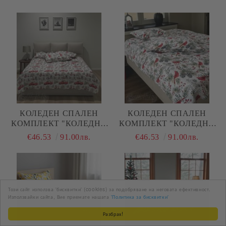
5Д, РАНФОРС, 4 ЧАСТИ
РАНФОРС, 4 ЧАСТИ
КОЛЕДЕН СПАЛЕН
КОЛЕДЕН СПАЛЕН
КОМПЛЕКТ "КОЛЕДНИ
КОМПЛЕКТ "КОЛЕДНИ
КАМИОНИ С ЕЛХА",
ПТИЧКИ В ГОРАТА",
€46.53
91.00лв.
€46.53
91.00лв.
100% ПАМУК/РАНФОРС,
100% ПАМУК/РАНФОРС,
4 ЧАСТИ
4 ЧАСТИ,
Този сайт използва 'бисквитки' (cookies) за подобряване на неговата ефективност.
Използвайки сайта, Вие приемате нашата
'Политика за бисквитки'
Разбрах!