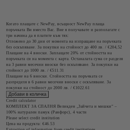
Когато плащате с NewPay, всъщност NewPay плаща
поръчката Ви вместо Вас. Вие я получавате и разполагате с
три начина да я платите към тях:
Отложено до 30 дни от момента на изпращане на поръчката
без оскъпяване. За покупки на стойност до 400 лв. / €204,52
Плащане на 4 вноски. Заплащате 20% от стойността на
поръчката си на момента с карта. Останалата сума се разделя
на 3 равни месечни вноски без оскъпяване. За покупки на
стойност до 1000 лв. / €511.31
Плащане на 6 вноски. Стойността на поръчката се
разпределя в 6 равни месечни вноски с оскъпяване. За
покупки на стойност до 2000 лв. / €1022.61
Credit calculator
КОМПЛЕКТ ЗА СПАЛНЯ Великден „Зайчета и мишки“ –
100% натурален памук (Ранфорс), 4 части
Please select credit institution
Цена на продукта:
€46.53
Extraction of information from credit institutions