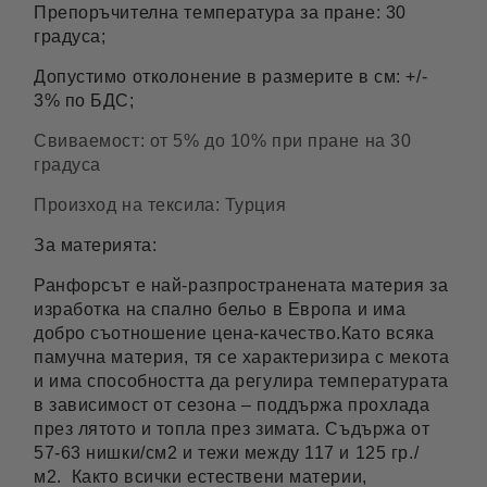
Препоръчителна температура за пране: 30
градуса;
Допустимо отколонение в размерите в см: +/-
3% по БДС;
Свиваемост: от 5% до 10% при пране на 30
градуса
Произход на тексила: Турция
За материята:
Ранфорсът е най-разпространената материя за
изработка на спално бельо в Европа и има
добро съотношение цена-качество.Като всяка
памучна материя, тя се характеризира с мекота
и има способността да регулира температурата
в зависимост от сезона – поддържа прохлада
през лятото и топла през зимата. Съдържа от
57-63 нишки/см2 и тежи между 117 и 125 гр./
м2. Както всички естествени материи,