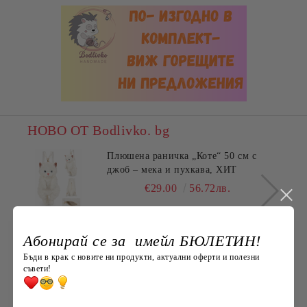
НОВО ОТ Bodlivko. bg
Плюшена раничка „Коте“ 50 см с
джоб – мека и пухкава, ХИТ
€29.00
56.72лв.
Абонирай се за имейл БЮЛЕТИН!
Най-продавани
Бъди в крак с новите ни продукти, актуални оферти и полезни
съвети!
ПЪЛНЕЖ ЗА ВЪЗГЛАВНИЧКА,
45X45СМ.
€3.60
7.04лв.