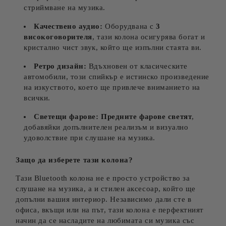
стриймване на музика.
Качествено аудио:
Оборудвана с
3
високоговорителя
, тази колона осигурява богат и
кристално чист звук, който ще изпълни стаята ви.
Ретро дизайн:
Вдъхновен от класическите
автомобили, този спийкър е истинско произведение
на изкуството, което ще привлече вниманието на
всички.
Светещи фарове:
Предните фарове светят
,
добавяйки допълнителен реализъм и визуално
удоволствие при слушане на музика.
Защо да изберете тази колона?
Тази Bluetooth колона не е просто устройство за
слушане на музика, а и стилен аксесоар, който ще
допълни вашия интериор. Независимо дали сте в
офиса, вкъщи или на път, тази колона е перфектният
начин да се насладите на любимата си музика със