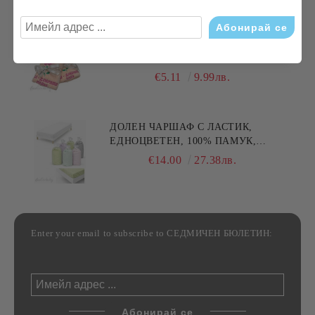
ХАВЛИЯ ЗА РЪЦЕ, 100% ПАМУК,
БРОДЕРИЯ НАЙ- ДОБАРАТА
МАЙКА/БАБА , РАЗМЕР:
€5.11
9.99лв.
30/50СМ,HAND MADE
ДОЛЕН ЧАРШАФ С ЛАСТИК,
ЕДНОЦВЕТЕН, 100% ПАМУК,
РАЗЛИЧНИ РАЗМЕРИ
€14.00
27.38лв.
Enter your email to subscribe to СЕДМИЧЕН БЮЛЕТИН: