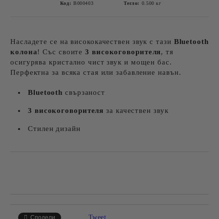
Код:
B000403
Тегло:
0.500
кг
Насладете се на висококачествен звук с тази
Bluetooth
колона
! Със своите
3 високоговорителя
, тя
осигурява кристално чист звук и мощен бас.
Перфектна за всяка стая или забавление навън.
Bluetooth
свързаност
3 високоговорителя
за качествен звук
Стилен дизайн
Добави в желани
Tweet
Сподели