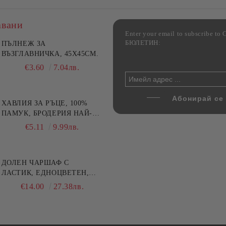
авани
Enter your email to subscribe 
БЮЛЕТИН:
фка за възглавница ,
ПЪЛНЕЖ ЗА
Комплект за алкохолни
цветна, 100% памук,
ВЪЗГЛАВНИЧКА, 45X45СМ.
напитки, Danny Home, 5
ични цветове по избор
части, Декантер + 4 чаши
€4.00
€3.60
7.82лв.
7.04лв.
€32.00
62.59лв.
ХАВЛИЯ ЗА РЪЦЕ, 100%
ПАМУК, БРОДЕРИЯ НАЙ-
ДОБАРАТА МАЙКА/БАБА ,
€5.11
9.99лв.
РАЗМЕР: 30/50СМ,HAND
MADE
ДОЛЕН ЧАРШАФ С
ЛАСТИК, ЕДНОЦВЕТЕН,
100% ПАМУК, РАЗЛИЧНИ
€14.00
27.38лв.
РАЗМЕРИ