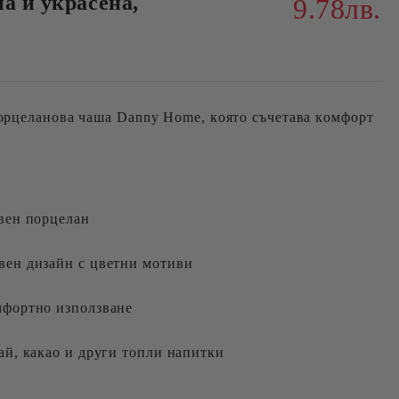
а и украсена,
9.78лв.
орцеланова чаша Danny Home, която съчетава комфорт
твен порцелан
вен дизайн с цветни мотиви
мфортно използване
ай, какао и други топли напитки