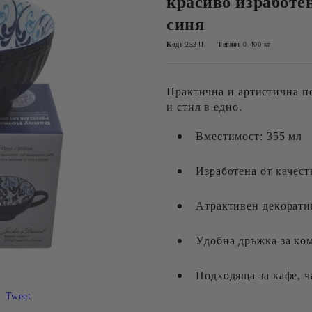
красиво изработен
синя
Код:
25341
Тегло:
0.400
кг
Практична и артистична п
и стил в едно.
Вместимост: 355 мл
Изработена от качес
Атрактивен декорати
Удобна дръжка за ко
Подходяща за кафе, ч
Tweet