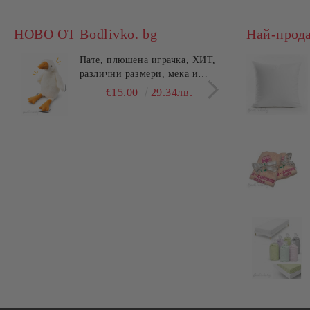
НОВО ОТ Bodlivko. bg
Най-прод
Пате, плюшена играчка, ХИТ,
Калъ
различни размери, мека и
едно
гушлива
разл
€15.00
29.34лв.