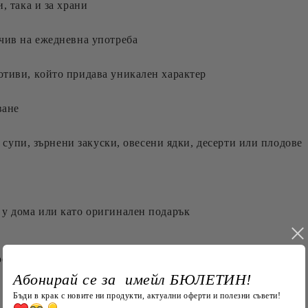
, така и за храни
чив на ежедневна употреба
отиви, който придава уникален характер
ване
а супи, зърнени закуски, овесени ядки, десерти или плодове
 у дома или като оригинален подарък
ст и естетика в едно. ☕🥣✨
Абонирай се за имейл БЮЛЕТИН!
Бъди в крак с новите ни продукти, актуални оферти и полезни съвети!