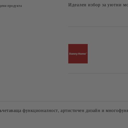
Идеален избор за уютни м
цени продукта
Добави в желани
съчетаваща функционалност, артистичен дизайн и многофу