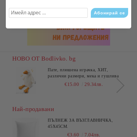
НОВО ОТ Bodlivko. bg
Пате, плюшена играчка, ХИТ,
различни размери, мека и гушлива
€15.00
29.34лв.
Най-продавани
ПЪЛНЕЖ ЗА ВЪЗГЛАВНИЧКА,
45X45СМ.
€3.60
7.04лв.