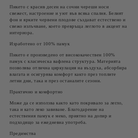
Пикето с красив десен на сочни череши носи
свежест, настроение и уют във всяка спалня. Белият
фон и ярките червени плодове създават естествено и
свежо излъчване, което превръща леглото в акцент на
интериора.
Изработено от 100% памук
Пикето е произведено от висококачествен 100%
памук с класическа вафлена структура. Материята
позволява отлична циркулация на въздуха, абсорбира
влагата и осигурява комфорт както през топлите
летни дни, така и през останалите сезони.
Практично и комфортно
Може да се използва както като покривало за легло,
така и като леко завиване. Благодарение на
естествения памук е меко, приятно на допир и
подходящо за ежедневна употреба.
Предимства