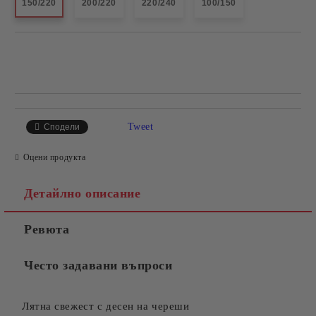
150/220
200/220
220/240
100/150
Добави в желани
Tweet
Сподели
Оцени продукта
Детайлно описание
Ревюта
Често задавани въпроси
Лятна свежест с десен на череши