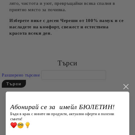
лято, чистота и уют, превръщайки всяка спалня в
приятно място за почивка.
Изберете пике с десен Череши от 100% памук и се
насладете на комфорт, свежест и естествена
красота всеки ден.
Търси
Разширено търсене
Абонирай се за имейл БЮЛЕТИН!
Бъди в крак с новите ни продукти, актуални оферти и полезни
съвети!