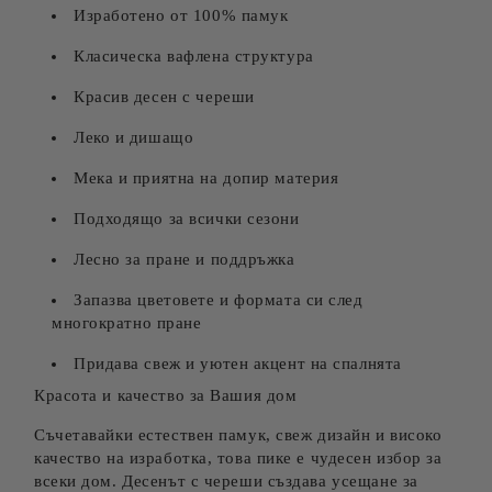
Изработено от 100% памук
Класическа вафлена структура
Красив десен с череши
Леко и дишащо
Мека и приятна на допир материя
Подходящо за всички сезони
Лесно за пране и поддръжка
Запазва цветовете и формата си след
многократно пране
Придава свеж и уютен акцент на спалнята
Красота и качество за Вашия дом
Съчетавайки естествен памук, свеж дизайн и високо
качество на изработка, това пике е чудесен избор за
всеки дом. Десенът с череши създава усещане за