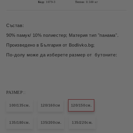
Код:
1079-3
Тегло:
0.500
кг
Състав:
90% памук/ 10% полиестер; Материя тип "панама".
Произведено в България от Bodlivko.bg;
По-долу може да изберете размер от бутоните:
РАЗМЕР::
100/135см.
120/160см
120/150см.
135/180см.
135/200см.
135/220см.