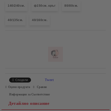
140/240см.
ф150см. кръг
80/80см.
40/135см.
40/160см.
Добави в желани
Tweet
Сподели
Оцени продукта
Сравни
Информация за Съответствие
Детайлно описание