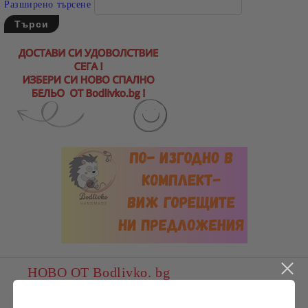
Разширено търсене
НОВО ОТ Bodlivko. bg
Пате, плюшена играчка, ХИТ,