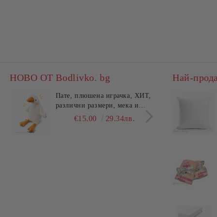
НОВО ОТ Bodlivko. bg
Най-прод
Пате, плюшена играчка, ХИТ,
Калъ
различни размери, мека и
едно
гушлива
разл
€15.00
29.34лв.