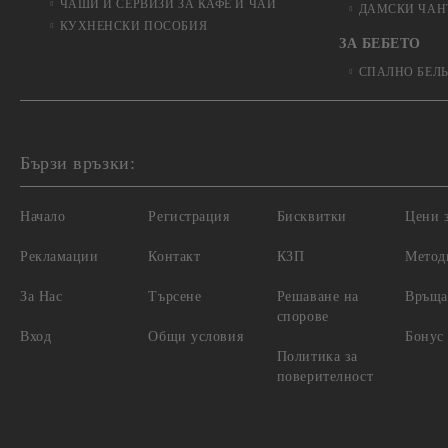
ЧАШИ И СЕРВИЗИ ЗА КАФЕ И ЧАЙ
ДАМСКИ ЧАН
КУХНЕНСКИ ПОСОБИЯ
ЗА БЕБЕТО
СПАЛНО БЕЛ
Бързи връзки:
Начало
Регистрация
Бисквитки
Цени з
Рекламации
Контакт
КЗП
Метод
За Нас
Търсене
Решаване на
Връща
спорове
Вход
Общи условия
Бонус
Политика за
поверителност