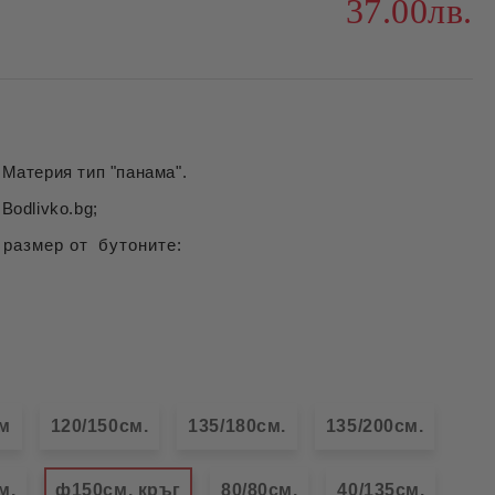
37.00лв.
 Материя тип "панама".
Bodlivko.bg;
 размер от бутоните:
см
120/150см.
135/180см.
135/200см.
м.
ф150см. кръг
80/80см.
40/135см.