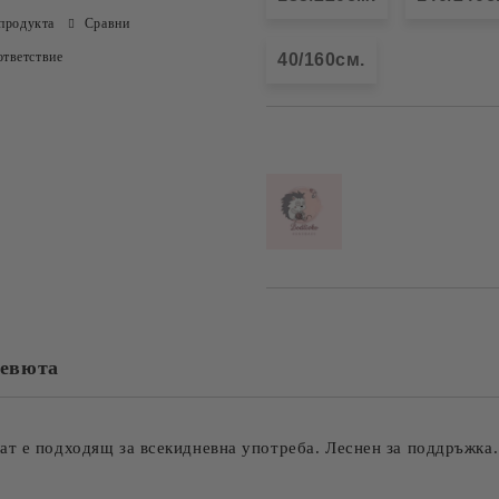
продукта
Сравни
тветствие
40/160см.
Добави в желани
евюта
ат е подходящ за всекидневна употреба. Леснен за поддръжка.