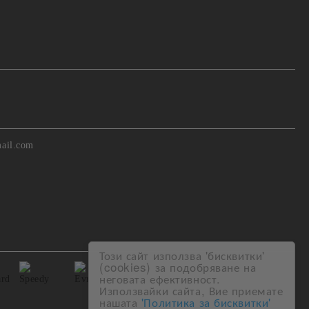
ail.com
Този сайт използва 'бисквитки'
(cookies) за подобряване на
неговата ефективност.
Използвайки сайта, Вие приемате
нашата
'Политика за бисквитки'