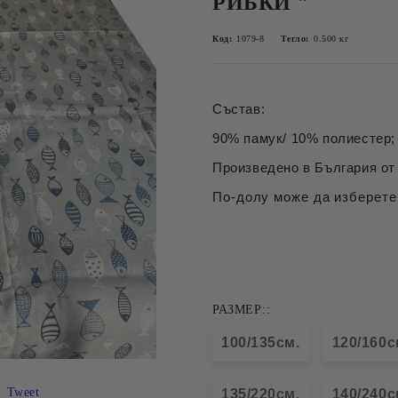
РИБКИ "
Код:
1079-8
Тегло:
0.500
кг
Състав:
90% памук/ 10% полиестер;
Произведено в България от 
По-долу може да изберете
РАЗМЕР::
100/135см.
120/160
Tweet
135/220см.
140/240с