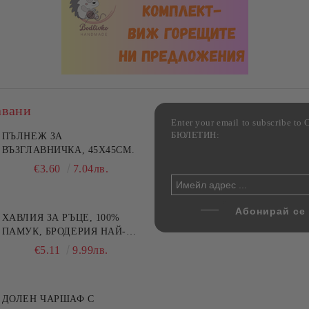
авани
Enter your email to subscribe 
БЮЛЕТИН:
фка за възглавница ,
ПЪЛНЕЖ ЗА
Комплект за алкохолни
цветна, 100% памук,
ВЪЗГЛАВНИЧКА, 45X45СМ.
напитки, Danny Home, 5
ични цветове по избор
части, Декантер + 4 чаши
€4.00
€3.60
7.82лв.
7.04лв.
€32.00
62.59лв.
ХАВЛИЯ ЗА РЪЦЕ, 100%
ПАМУК, БРОДЕРИЯ НАЙ-
ДОБАРАТА МАЙКА/БАБА ,
€5.11
9.99лв.
РАЗМЕР: 30/50СМ,HAND
MADE
ДОЛЕН ЧАРШАФ С