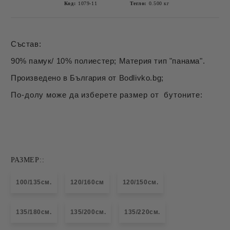
Код:
1079-11
Тегло:
0.500
кг
Състав:
90% памук/ 10% полиестер; Материя тип "панама".
Произведено в България от Bodlivko.bg;
По-долу може да изберете размер от бутоните:
РАЗМЕР::
100/135см.
120/160см
120/150см.
135/180см.
135/200см.
135/220см.