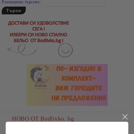
Разширено търсене
НОВО ОТ Bodlivko. bg
Пате, плюшена играчка, ХИТ,