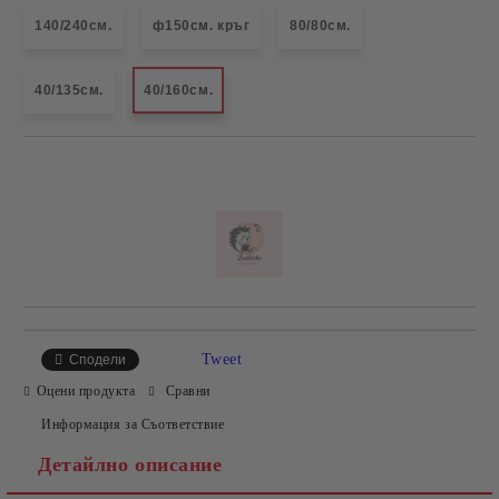
140/240см.
ф150см. кръг
80/80см.
40/135см.
40/160см.
Добави в желани
Tweet
Сподели
Оцени продукта
Сравни
Информация за Съответствие
Детайлно описание