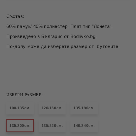
Състав:
60% памук/ 40% полиестер; Плат тип "Лонета";
Произведено в България от Bodlivko.bg;
По-долу може да изберете размер от бутоните:
ИЗБЕРИ РАЗМЕР: :
100/135см.
120/160см.
135/180см.
135/200см.
135/220см.
140/240см.