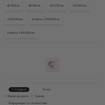
ф150см.
80/80см.
40/135см.
40/160см.
120/150см.
елипса 135/180см.
елипса 150/220см.
Добави в желани
Tweet
Сподели
Оцени продукта
Сравни
Информация за Съответствие