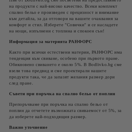
Ние от Bodlivko.bg сме посветени на предоставянето
на продукти с най-високо качество. Всеки комплект
спално бельо е произведен с прецизност и внимание
към детайла, за да отговори на вашите очаквания за
комфорт и стил. Изберете "Совички" и се насладете
на нощи, изпълнени с топлина и спокоен сън!
Информация за материята РАНФОРС
Както при всички естествени материи, РАНФОРС има
тенденция към свиване, особено при първото пране.
Обикновено свиването е около 5%. В Bodlivko.bg сме
взели това предвид и сме проектирали нашите
продукти така, че да запазят желания размер дори
след пране.
Съвети при поръчка на спално бельо от поплин
Препоръчваме при поръчка на спално бельо от
поплин да отчетете възможната свиваемост от 5%, за
да изберете най-подходящия размер.
Важно уточнение