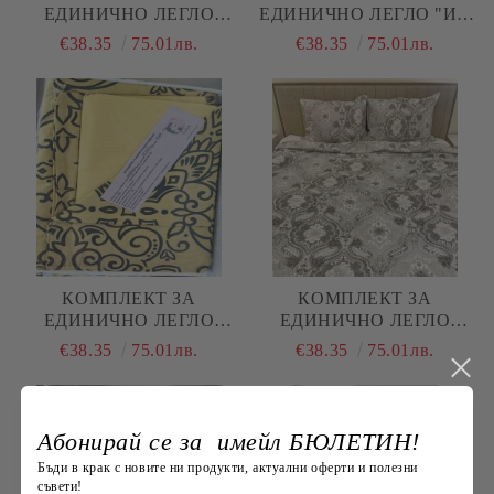
ЕДИНИЧНО ЛЕГЛО
ЕДИНИЧНО ЛЕГЛО "ИН
"БЕЖОВИ ЦВЕТЯ"
И ЯН"
€38.35
75.01лв.
€38.35
75.01лв.
КОМПЛЕКТ ЗА
КОМПЛЕКТ ЗА
ЕДИНИЧНО ЛЕГЛО
ЕДИНИЧНО ЛЕГЛО
"ЖЪЛТИ ОРНАМЕНТИ"
"ЧЕРНО И БЯЛО
€38.35
75.01лв.
€38.35
75.01лв.
Абонирай се за имейл БЮЛЕТИН!
Бъди в крак с новите ни продукти, актуални оферти и полезни
съвети!