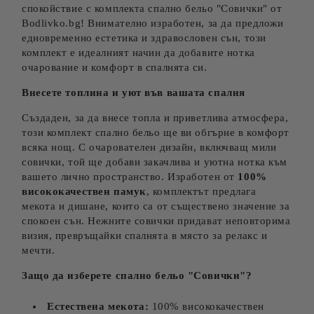
спокойствие с комплекта спално бельо "Совички" от
Bodlivko.bg! Внимателно изработен, за да предложи
едновременно естетика и здравословен сън, този
комплект е идеалният начин да добавите нотка
очарование и комфорт в спалнята си.
Внесете топлина и уют във вашата спалня
Създаден, за да внесе топла и приветлива атмосфера,
този комплект спално бельо ще ви обгърне в комфорт
всяка нощ. С очарователен дизайн, включващ мили
совички, той ще добави закачлива и уютна нотка към
вашето лично пространство. Изработен от
100%
висококачествен памук
, комплектът предлага
мекота и дишане, които са от съществено значение за
спокоен сън. Нежните совички придават неповторима
визия, превръщайки спалнята в място за релакс и
мечти.
Защо да изберете спално бельо "Совички"?
Естествена мекота:
100% висококачествен