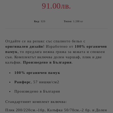
91.00лв.
Код:
S20
Тегло:
1.200
кг
Отдайте се на релакс със спалното бельо с
оригинален дизайн
! Изработено от
100% органичен
памук
, то предлага нежна грижа за кожата и спокоен
сън. Комплектът включва долен чаршаф, плик и две
калъфки.
Произведено в България
.
100% органичен памук
Ранфорс
, 57 нишки/см2
Произведено в България
Стандартният комплект включва:
Плик 200/220см.-1бр, Калъфка 50/70см.-2 бр. и Долен