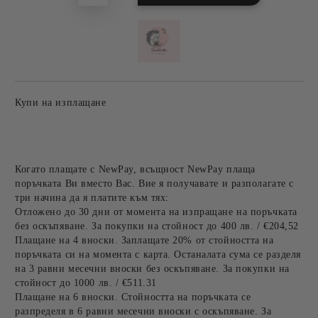
Купи на изплащане
Когато плащате с NewPay, всъщност NewPay плаща
поръчката Ви вместо Вас. Вие я получавате и разполагате с
три начина да я платите към тях:
Отложено до 30 дни от момента на изпращане на поръчката
без оскъпяване. За покупки на стойност до 400 лв. / €204,52
Плащане на 4 вноски. Заплащате 20% от стойността на
поръчката си на момента с карта. Останалата сума се разделя
на 3 равни месечни вноски без оскъпяване. За покупки на
стойност до 1000 лв. / €511.31
Плащане на 6 вноски. Стойността на поръчката се
разпределя в 6 равни месечни вноски с оскъпяване. За