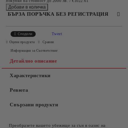
покупки на стойност до 2000 лв. / €1022.61
БЪРЗА ПОРЪЧКА БЕЗ РЕГИСТРАЦИЯ
САМО ПОПЪЛНЕТЕ 4 ПОЛЕТА
Tweet
Сподели
Оцени продукта
Сравни
Информация за Съответствие
Детайлно описание
Характеристики
Съгласен съм с
Политиката за лични данни
Ревюта
Ние ще се свържем с вас в рамките на работния ден.
Свързани продукти
Преобразете вашето убежище за сън в оазис на