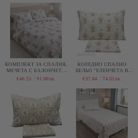
(РАНФОРС), 4 ЧАСТИ
КОМПЛЕКТ ЗА СПАЛНЯ,
КОЛЕДНО СПАЛНО
МЕЧЕТА С БАЛОНЧЕТА
БЕЛЬО "ЕЛЕНЧЕТА В
3Д – 100% НАТУРАЛЕН
ТОПКИ- ЕКРЮ", ЗА
€46.53
91.00лв.
€37.84
74.01лв.
ПАМУК (РАНФОРС), 4
ЕДИНИЧНО ЛЕГЛО, 100%
ЧАСТИ
НАТУРАЛЕН ПАМУК
(ПОПЛИН), 3 ЧАСТИ