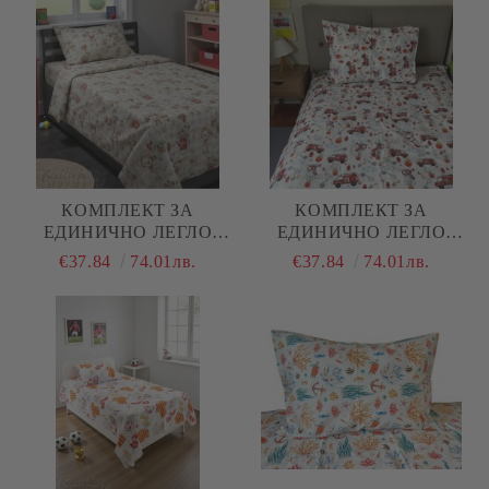
ЧАСТИ
КОМПЛЕКТ ЗА
КОМПЛЕКТ ЗА
ЕДИНИЧНО ЛЕГЛО
ЕДИНИЧНО ЛЕГЛО
ЛИЛАВО- ВЕСЕЛИ
ПОЖАРНИ , 100%
€37.84
74.01лв.
€37.84
74.01лв.
ГЪСКИ , 100%
НАТУРАЛЕН ПАМУК
НАТУРАЛЕН ПАМУК
(ПОПЛИН), 3 ЧАСТИ
(ПОПЛИН), 3 ЧАСТИ