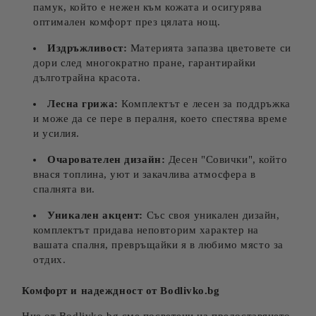
памук, който е нежен към кожата и осигурява
оптимален комфорт през цялата нощ.
Издръжливост:
Материята запазва цветовете си
дори след многократно пране, гарантирайки
дълготрайна красота.
Лесна грижа:
Комплектът е лесен за поддръжка
и може да се пере в пералня, което спестява време
и усилия.
Очарователен дизайн:
Десен "Совички", който
внася топлина, уют и закачлива атмосфера в
спалнята ви.
Уникален акцент:
Със своя уникален дизайн,
комплектът придава неповторим характер на
вашата спалня, превръщайки я в любимо място за
отдих.
Комфорт и надеждност от Bodlivko.bg