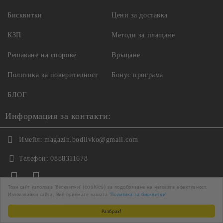
Бисквитки
Цени за доставка
КЗП
Методи за плащане
Решаване на спорове
Връщане
Политика за поверителност
Бонус програма
БЛОГ
Информация за контакти:
Имейл:
magazin.bodlivko@gmail.com
Телефон:
0888311678
Този сайт използва 'бисквитки' (cookies) за подобряване на неговата ефективност.
Използвайки сайта, Вие приемате нашата
'Политика за бисквитки'
Ние работим с
Разбрах!