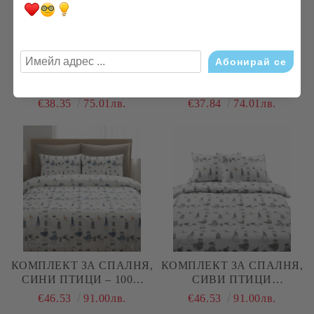
КОМПЛЕКТ ЗА
КОМПЛЕКТ ЗА
ЕДИНИЧНО ЛЕГЛО
ЕДИНИЧНО ЛЕГЛО
"СТРЕЛКИ СИВ"
ЛИЛАВО- СИНИ
€38.35
75.01лв.
€37.84
74.01лв.
НЮАНСИ , 100%
НАТУРАЛЕН ПАМУК
(ПОПЛИН), 3 ЧАСТИ
КОМПЛЕКТ ЗА СПАЛНЯ,
КОМПЛЕКТ ЗА СПАЛНЯ,
СИНИ ПТИЦИ – 100%
СИВИ ПТИЦИ
НАТУРАЛЕН ПАМУК
АБСТРАКТ – 100%
€46.53
91.00лв.
€46.53
91.00лв.
(РАНФОРС), 4 ЧАСТИ
НАТУРАЛЕН ПАМУК