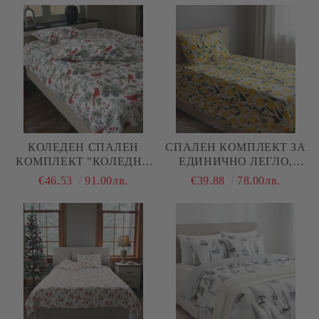
4 ЧАСТИ
КОЛЕДЕН СПАЛЕН
СПАЛЕН КОМПЛЕКТ ЗА
КОМПЛЕКТ "КОЛЕДНИ
ЕДИНИЧНО ЛЕГЛО,
ПТИЧКИ В ГОРАТА",
ЛАЛЕТА В ЖЪЛТО, 100%
€46.53
91.00лв.
€39.88
78.00лв.
100% ПАМУК/РАНФОРС,
ПАМУК/ 5Д, РАНФОРС, 3
4 ЧАСТИ,
ЧАСТИ