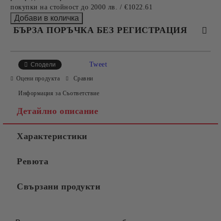
покупки на стойност до 2000 лв. / €1022.61
БЪРЗА ПОРЪЧКА БЕЗ РЕГИСТРАЦИЯ
САМО ПОПЪЛНЕТЕ 4 ПОЛЕТА
Tweet
Сподели
Оцени продукта
Сравни
Информация за Съответствие
Детайлно описание
Характеристики
Съгласен съм с
Политиката за лични данни
Ревюта
Ние ще се свържем с вас в рамките на работния ден.
Свързани продукти