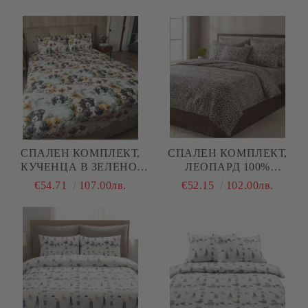
ПАМУК/ 5Д, РАНФОРС, 3
100% ПАМУК/ 5Д,
ЧАСТИ
РАНФОРС, 3 ЧАСТИ
СПАЛЕН КОМПЛЕКТ,
СПАЛЕН КОМПЛЕКТ,
КУЧЕНЦА В ЗЕЛЕНО,
ЛЕОПАРД 100%
100% ПАМУК/ 5Д,
НАТУРАЛЕН ПАМУК
€54.71
107.00лв.
€52.15
102.00лв.
РАНФОРС, 4 ЧАСТИ
(ПОПЛИН), 4 ЧАСТИ