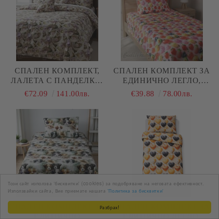
СПАЛЕН КОМПЛЕКТ,
СПАЛЕН КОМПЛЕКТ ЗА
ЛАЛЕТА С ПАНДЕЛКИ,
ЕДИНИЧНО ЛЕГЛО,
100% ПАМУК/ 5Д,
СОЧНИ ПЛОДОВЕ, 100%
€72.09
141.00лв.
€39.88
78.00лв.
РАНФОРС, 5 ЧАСТИ
ПАМУК/ 5Д, РАНФОРС, 3
ЧАСТИ
Този сайт използва 'бисквитки' (cookies) за подобряване на неговата ефективност.
Използвайки сайта, Вие приемате нашата
'Политика за бисквитки'
СПАЛЕН КОМПЛЕКТ ЗА
СПАЛЕН КОМПЛЕКТ ЗА
Разбрах!
ЕДИНИЧНО
ЕДИНИЧНО ЛЕГЛО,