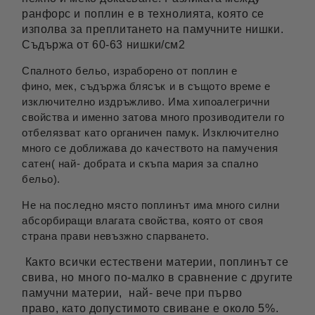
ранфорс и поплин е в технолията, която се
изполва за преплитането на памучните нишки.
Съдържа от 60-63 нишки/см2
Спалното бельо, израборено от поплин е
фино, мек, съдържа блясък и в същото време е
изключително издръжливо. Има хипоалегрични
свойства и именно затова много прозиводители го
отбелязват като органичен памук. Изключително
много се доближава до качеството на памучения
сатен( най- добрата и скъпа мария за спално
бельо).
Не на последно място поплинът има много силни
абсорбиращи влагата свойства, която от своя
страна прави невъзжно спарването.
Както всички естествени материи, поплинът се
свива, но много по-малко в сравнение с другите
памучни материи, най- вече при първо
право, като допустимото свиване е около 5%.