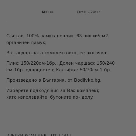
Код:
д6
Тегло:
1.200
кг
Състав: 100% памук/ поплин, 63 нишки/см2,
органичен памук;
В стандартната комплектовка, се включва:
Плик: 150/220см-1бр.; Долен чаршаф: 150/240
см-1бр- едноцветен; Калъфка: 50/70см-1 бр.
Произведено в България, от Bodlivko.bg.
Изберете подходящия за Вас комплект,
като използвайте бутоните по- долу.
ИЗБЕРИ КОМПЛЕКТ ОТ ПОПЛ