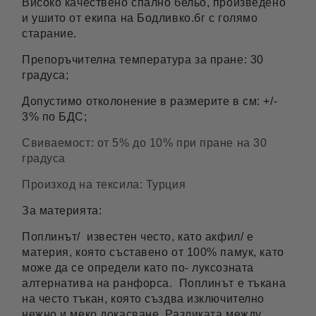
Високо качествено спално бельо, произведено
и ушито от екипа на Бодливко.бг с голямо
старание.
Препоръчителна температура за пране: 30
градуса;
Допустимо отколонение в размерите в см: +/-
3% по БДС;
Свиваемост: от 5% до 10% при пране на 30
градуса
Произход на тексила: Турция
За материята:
Поплинът/ известен често, като акфил/ е
материя, която съставено от 100% памук, като
може да се определи като по- луксозната
алтернатива на ранфорса. Поплинът е тъкана
на често тъкан, която създва изключително
нежно и меко докасване. Разликата между