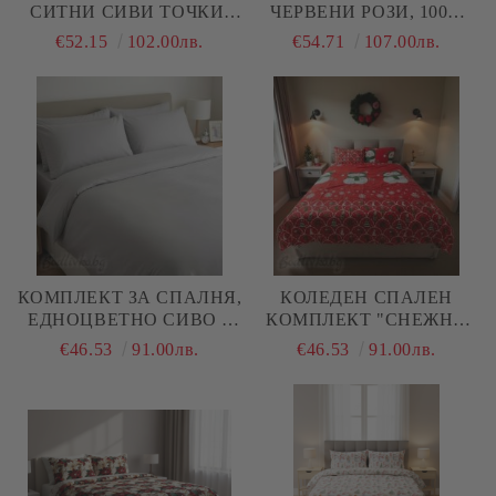
СИТНИ СИВИ ТОЧКИ,
ЧЕРВЕНИ РОЗИ, 100%
100% НАТУРАЛЕН
ПАМУК/ 5Д, РАНФОРС, 4
€52.15
102.00лв.
€54.71
107.00лв.
ПАМУК (ПОПЛИН), 4
ЧАСТИ
ЧАСТИ
КОМПЛЕКТ ЗА СПАЛНЯ,
КОЛЕДЕН СПАЛЕН
ЕДНОЦВЕТНО СИВО –
КОМПЛЕКТ "СНЕЖНИ
100% НАТУРАЛЕН
ЧОВЕЦИ В ЧЕРВЕНО",
€46.53
91.00лв.
€46.53
91.00лв.
ПАМУК (РАНФОРС), 4
100% ПАМУК/РАНФОРС,
ЧАСТИ
4 ЧАСТИ,