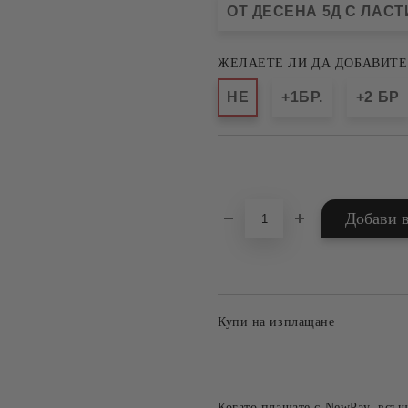
ОТ ДЕСЕНА 5Д С ЛАСТИ
ЖЕЛАЕТЕ ЛИ ДА ДОБАВИТЕ
НЕ
+1БР.
+2 БР
Добави в желани
Купи на изплащане
Когато плащате с NewPay, всъщ