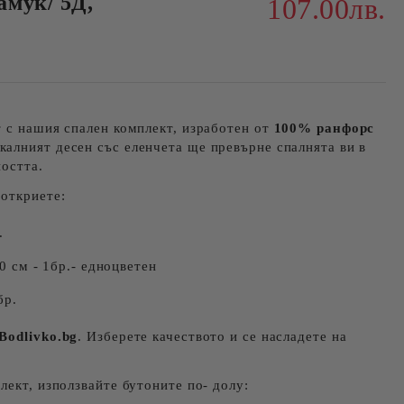
мук/ 5Д,
107.00лв.
 с нашия спален комплект, изработен от
100% ранфорс
икалният десен със еленчета ще превърне спалнята ви в
ността.
 откриете:
.
 см - 1бр.- едноцветен
бр.
Bodlivko.bg
. Изберете качеството и се насладете на
лект, използвайте бутоните по- долу: