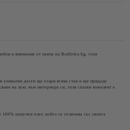
та за лични данни
те на работния ден.
юбов и внимание от екипа на Bodlivko.bg, този
и уникален десен ще озари всяка стая и ще придаде
ване на лукс към интериора си, този спален комплект е
е 100% памучен плат, който се отличава със своята