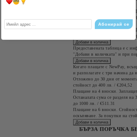
Предоставената таблица е с ин
"Добави в количката" и при по
Предоставената таблица е с ин
"Добави в количката" и при по
Предоставената таблица е с ин
"Добави в количката" и при по
Когато плащате с NewPay, всъщ
и разполагате с три начина да я
Отложено до 30 дни от момента
стойност до 400 лв. / €204,52
Плащане на 4 вноски. Заплащат
Останалата сума се разделя на 
до 1000 лв. / €511.31
Плащане на 6 вноски. Стойност
оскъпяване. За покупки на стой
БЪРЗА ПОРЪЧКА Б