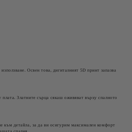
 използване. Освен това, дигиталният 5D принт запазва
у плата. Златните сърца сякаш оживяват върху спалното
ие към детайла, за да ви осигурим максимален комфорт
ашата спалня.