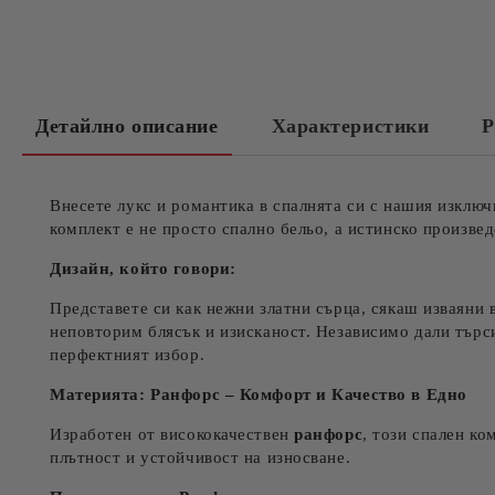
Детайлно описание
Характеристики
Р
Внесете лукс и романтика в спалнята си с нашия изключ
комплект е не просто спално бельо, а истинско произве
Дизайн, който говори:
Представете си как нежни златни сърца, сякаш изваяни 
неповторим блясък и изисканост. Независимо дали търси
перфектният избор.
Материята: Ранфорс – Комфорт и Качество в Едно
Изработен от висококачествен
ранфорс
, този спален ко
плътност и устойчивост на износване.