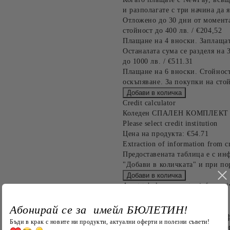
и разполагате с три начина да я
Отложено до 30 дни от момента
стойност до 400 лв. / €204,52
Плащане на 4 вноски. Заплащат
Останалата сума се разделя на 
до 1000 лв. / €511.31
Плащане на 6 вноски. Стойност
оскъпяване. За покупки на стой
Credit calculator
Коледен СПАЛЕН КОМПЛЕКТ ЕЛ
Please select credit institution
Цена на продукта:
€54.71
Extraction of information from cr
Предоставената таблица е с ин
"Добави в количката" и при по
Acest tabel are caracter informat
detaliile cererii de creditare.
Абонирай се за имейл БЮЛЕТИН!
Предоставената таблица е с ин
Бъди в крак с новите ни продукти, актуални оферти и полезни съвети!
"Добави в количката" и при по