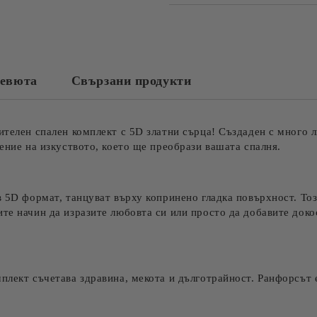
САМО ПОПЪЛНЕТЕ 4 ПОЛЕТА
евюта
Свързани продукти
Съгласен съм с
Политика
Ние ще се свържем с вас в рамки
ителен спален комплект с 5D златни сърца! Създаден с много л
дение на изкуството, което ще преобрази вашата спалня.
в 5D формат, танцуват върху копринено гладка повърхност. Тоз
те начин да изразите любовта си или просто да добавите докос
мплект съчетава здравина, мекота и дълготрайност. Ранфорсът 