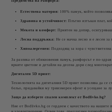
Предимства на Ранфорса:
Естествена материя:
100% памук, който позволява
Здравина и устойчивост:
Плътно изтъкан плат, ко
Мекота и комфорт:
Приятен на допир, осигуряващ
Лесна поддръжка:
Не се мачка лесно и е лесен за 
Хипоалергенен:
Подходящ за хора с чувствителна 
За разлика от обикновения памук, ранфорсът е по-здрав 
ярките цветове и детайли на десена дори след многокра
Дигитален 5D принт:
Технологията на дигиталния 5D принт позволява да се 
бельо, придавайки му триизмерен ефект и усещане за лу
Защо да изберете спален комплект от Bodlivko.bg?
Ние от Bodlivko.bg се гордеем с качеството на нашите 
и удовлетворение. Освен това, предлагаме разнообразие