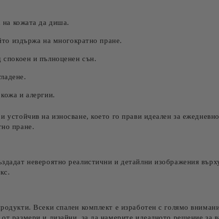
 на кожата да диша.
йто издържа на многократно пране.
 спокоен и пълноценен сън.
гладене.
кожа и алергии.
и устойчив на износване, което го прави идеален за ежедневно
тно пране.
създадат невероятно реалистични и детайлни изображения върх
кс.
продукти. Всеки спален комплект е изработен с голямо вниман
 от размери и дизайни, за да намерите идеалното решение за в