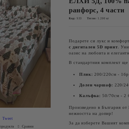
ЕЛХИ 5Д, 100% па
ранфорс, 4 части
Код:
S33
Тегло:
1.200
кг
Подарете си лукс и комфорт
с дигитален 5D принт
. Ун
оазис на любовта и елегант
В стандартния комплект ще
Плик:
200/220см - 1бр
Долен чаршаф:
220/240
Калъфка:
50/70см - 2 
Произведено в България от
нежността на допир!
Tweet
За да изберете Вашият комп
продукта
Сравни