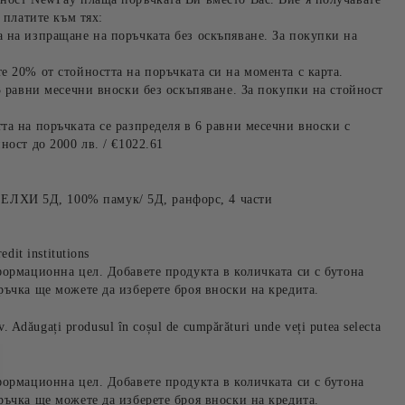
 платите към тях:
 на изпращане на поръчката без оскъпяване. За покупки на
е 20% от стойността на поръчката си на момента с карта.
3 равни месечни вноски без оскъпяване. За покупки на стойност
та на поръчката се разпределя в 6 равни месечни вноски с
ност до 2000 лв. / €1022.61
ХИ 5Д, 100% памук/ 5Д, ранфорс, 4 части
edit institutions
формационна цел. Добавете продукта в количката си с бутона
ръчка ще можете да изберете броя вноски на кредита.
iv. Adăugați produsul în coșul de cumpărături unde veți putea selecta
формационна цел. Добавете продукта в количката си с бутона
ръчка ще можете да изберете броя вноски на кредита.