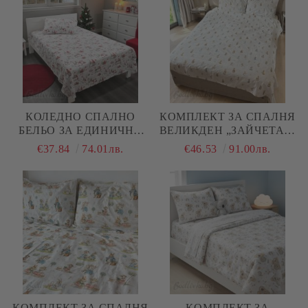
КОЛЕДНО СПАЛНО
КОМПЛЕКТ ЗА СПАЛНЯ
БЕЛЬО ЗА ЕДИНИЧНО
ВЕЛИКДЕН „ЗАЙЧЕТА И
ЛЕГЛО, КОЛЕДНИ
МИШКИ“ 2 – 100%
€37.84
74.01лв.
€46.53
91.00лв.
ГНОМИ, 100%
НАТУРАЛЕН ПАМУК
НАТУРАЛЕН ПАМУК
(РАНФОРС), 4 ЧАСТИ
(ПОПЛИН), 3 ЧАСТИ
КОМПЛЕКТ ЗА СПАЛНЯ
КОМПЛЕКТ ЗА