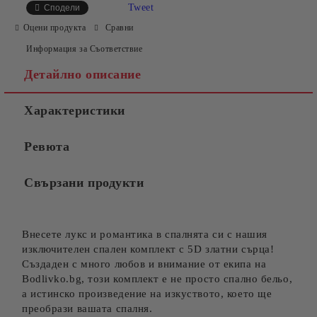
Tweet
Сподели
Оцени продукта
Сравни
Информация за Съответствие
Детайлно описание
Характеристики
Съгласен съм с
Политиката за лични данни
Ревюта
Ние ще се свържем с вас в рамките на работния ден.
Свързани продукти
Внесете лукс и романтика в спалнята си с нашия
изключителен спален комплект с 5D златни сърца!
Създаден с много любов и внимание от екипа на
Bodlivko.bg, този комплект е не просто спално бельо,
а истинско произведение на изкуството, което ще
преобрази вашата спалня.