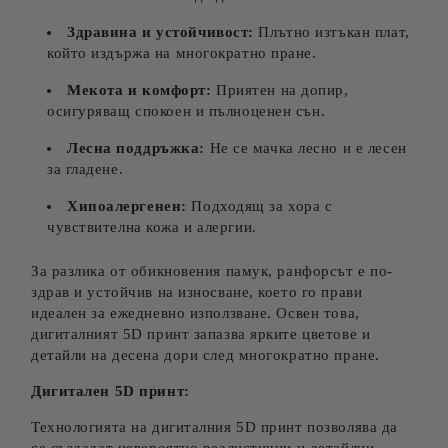
Здравина и устойчивост:
Плътно изтъкан плат,
който издържа на многократно пране.
Мекота и комфорт:
Приятен на допир,
осигуряващ спокоен и пълноценен сън.
Лесна поддръжка:
Не се мачка лесно и е лесен
за гладене.
Хипоалергенен:
Подходящ за хора с
чувствителна кожа и алергии.
За разлика от обикновения памук, ранфорсът е по-
здрав и устойчив на износване, което го прави
идеален за ежедневно използване. Освен това,
дигиталният 5D принт запазва ярките цветове и
детайли на десена дори след многократно пране.
Дигитален 5D принт:
Технологията на дигиталния 5D принт позволява да