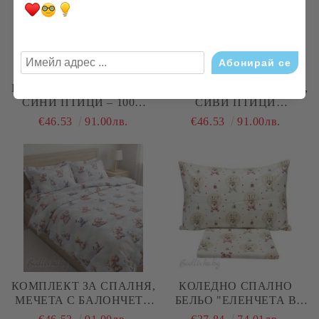
КОМПЛЕКТ ЗА СПАЛНЯ,
КОМПЛЕКТ ЗА СПАЛНЯ,
СИНИ ПТИЦИ – 100%
СИВИ ПТИЦИ
НАТУРАЛЕН ПАМУК
АБСТРАКТ – 100%
€46.53
91.00лв.
€46.53
91.00лв.
(РАНФОРС), 4 ЧАСТИ
НАТУРАЛЕН ПАМУК
(РАНФОРС), 4 ЧАСТИ
КОМПЛЕКТ ЗА СПАЛНЯ,
КОЛЕДНО СПАЛНО
МЕЧЕТА С БАЛОНЧЕТА
БЕЛЬО "ЕЛЕНЧЕТА В
3Д – 100% НАТУРАЛЕН
ТОПКИ- ЕКРЮ", ЗА