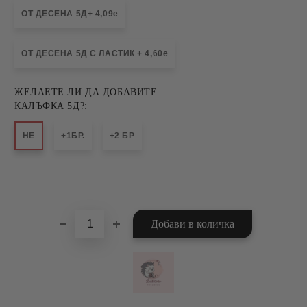
ОТ ДЕСЕНА 5Д+ 4,09e
ОТ ДЕСЕНА 5Д С ЛАСТИК + 4,60e
ЖЕЛАЕТЕ ЛИ ДА ДОБАВИТЕ
КАЛЪФКА 5Д?:
НЕ
+1БР.
+2 БР
Добави в желани