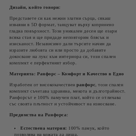
Дизайн, който говори:
Представете си как нежни златни сърца, сякаш
изваяни в 5D формат, танцуват върху копринено
гладка повърхност. Този уникален десен ще озари
всяка стая и ще придаде неповторим блясък и
изисканост. Независимо дали търсите начин да
изразите любовта си или просто да добавите
докосване на лукс към интериора си, този спален
комплект е перфектният избор.
Материята: Ранфорс – Комфорт и Качество в Едно
Изработен от висококачествен
ранфорс
, този спален
комплект съчетава здравина, мекота и дълготрайност.
Ранфорсът е 100% памучен плат, който се отличава
със своята плътност и устойчивост на износване.
Предимства на Ранфорса:
Естествена материя:
100% памук, който
позволява на кожата да диша.