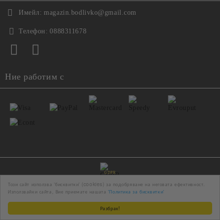
Имейл:
magazin.bodlivko@gmail.com
Телефон:
0888311678
Ние работим с
GDPR
Този сайт използва 'бисквитки' (cookies) за подобряване на неговата ефективност.
Използвайки сайта, Вие приемате нашата
'Политика за бисквитки'
Нашият онлайн магазин е 100% съобразен с GDPR.
Прочетете нашата политика
Разбрах!