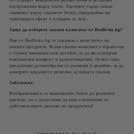
се създадат невероятно реалистични и детайлни
изображения върху плата. Златните сърца сякаш
оживяват върху спалното бельо, придавайки му
триизмерен ефект и усещане за лукс.
Защо да изберете спален комплект от Bodlivko.bg?
Ние от Bodlivko.bg се гордеем с качеството на
нашите продукти. Всеки спален комплект е изработен
с голямо внимание към детайла, за да ви осигурим
максимален комфорт и удовлетворение. Освен това,
предлагаме разнообразие от размери и дизайни, за да
намерите идеалното решение за вашата спалня.
Забележка:
Изображенията са максимално близо до реалните
цветове, но е допустимо да има отклонение от
действителните цветове на продуктите!