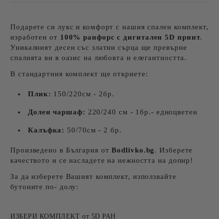
Подарете си лукс и комфорт с нашия спален комплект,
изработен от
100% ранфорс с дигитален 5D принт
.
Уникалният десен със златни сърца ще превърне
спалнята ви в оазис на любовта и елегантността.
В стандартния комплект ще откриете:
Плик:
150/220см - 2бр.
Долен чаршаф:
220/240 см - 1бр.- едноцветен
Калъфка:
50/70см - 2 бр.
Произведено в България от
Bodlivko.bg
. Изберете
качеството и се насладете на нежността на допир!
За да изберете Вашият комплект, използвайте
бутоните по- долу:
ИЗБЕРИ КОМПЛЕКТ от 5D РАН