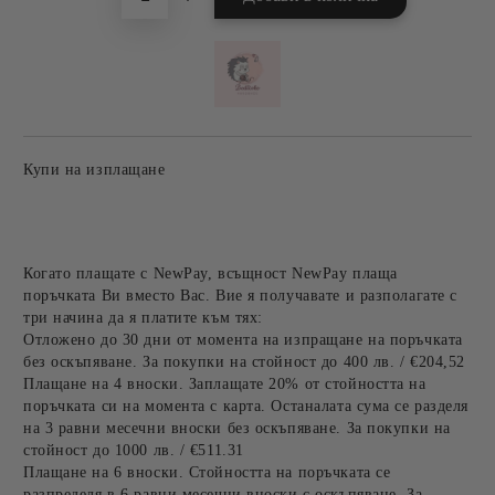
Купи на изплащане
Когато плащате с NewPay, всъщност NewPay плаща
поръчката Ви вместо Вас. Вие я получавате и разполагате с
три начина да я платите към тях:
Отложено до 30 дни от момента на изпращане на поръчката
без оскъпяване. За покупки на стойност до 400 лв. / €204,52
Плащане на 4 вноски. Заплащате 20% от стойността на
поръчката си на момента с карта. Останалата сума се разделя
на 3 равни месечни вноски без оскъпяване. За покупки на
стойност до 1000 лв. / €511.31
Плащане на 6 вноски. Стойността на поръчката се
разпределя в 6 равни месечни вноски с оскъпяване. За