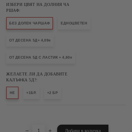
ИЗБЕРИ ЦВЯТ НА ДОЛНИЯ ЧА
РШАФ:
БЕЗ ДОЛЕН ЧАРШАФ
ЕДНОЦВЕТЕН
ОТ ДЕСЕНА 5Д+ 4,09e
ОТ ДЕСЕНА 5Д С ЛАСТИК + 4,60e
ЖЕЛАЕТЕ ЛИ ДА ДОБАВИТЕ
КАЛЪФКА 5Д?:
НЕ
+1БР.
+2 БР
Добави в желани