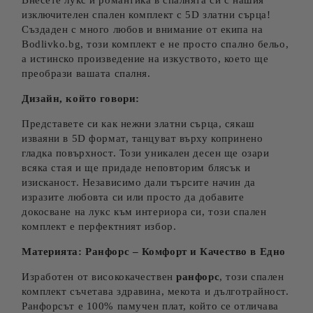
Внесете лукс и романтика в спалнята си с нашия
изключителен спален комплект с 5D златни сърца!
Създаден с много любов и внимание от екипа на
Bodlivko.bg, този комплект е не просто спално бельо,
а истинско произведение на изкуството, което ще
преобрази вашата спалня.
Дизайн, който говори:
Представете си как нежни златни сърца, сякаш
изваяни в 5D формат, танцуват върху копринено
гладка повърхност. Този уникален десен ще озари
всяка стая и ще придаде неповторим блясък и
изисканост. Независимо дали търсите начин да
изразите любовта си или просто да добавите
докосване на лукс към интериора си, този спален
комплект е перфектният избор.
Материята: Ранфорс – Комфорт и Качество в Едно
Изработен от висококачествен
ранфорс
, този спален
комплект съчетава здравина, мекота и дълготрайност.
Ранфорсът е 100% памучен плат, който се отличава