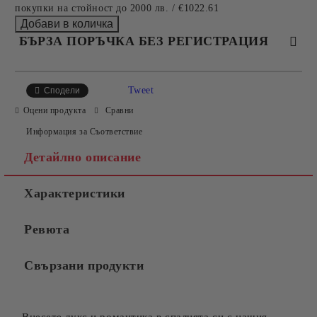
покупки на стойност до 2000 лв. / €1022.61
БЪРЗА ПОРЪЧКА БЕЗ РЕГИСТРАЦИЯ
САМО ПОПЪЛНЕТЕ 4 ПОЛЕТА
Tweet
Сподели
Оцени продукта
Сравни
Информация за Съответствие
Детайлно описание
Характеристики
Съгласен съм с
Политиката за лични данни
Ревюта
Ние ще се свържем с вас в рамките на работния ден.
Свързани продукти