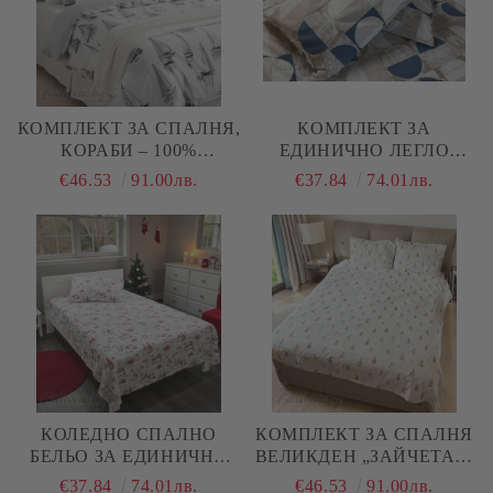
КОМПЛЕКТ ЗА СПАЛНЯ,
КОМПЛЕКТ ЗА
КОРАБИ – 100%
ЕДИНИЧНО ЛЕГЛО
НАТУРАЛЕН ПАМУК
СИНИ КРЪГОВЕ , 100%
€46.53
91.00лв.
€37.84
74.01лв.
(РАНФОРС), 4 ЧАСТИ
НАТУРАЛЕН ПАМУК
(ПОПЛИН), 3 ЧАСТИ
КОЛЕДНО СПАЛНО
КОМПЛЕКТ ЗА СПАЛНЯ
БЕЛЬО ЗА ЕДИНИЧНО
ВЕЛИКДЕН „ЗАЙЧЕТА И
ЛЕГЛО, КОЛЕДНИ
МИШКИ“ 2 – 100%
€37.84
74.01лв.
€46.53
91.00лв.