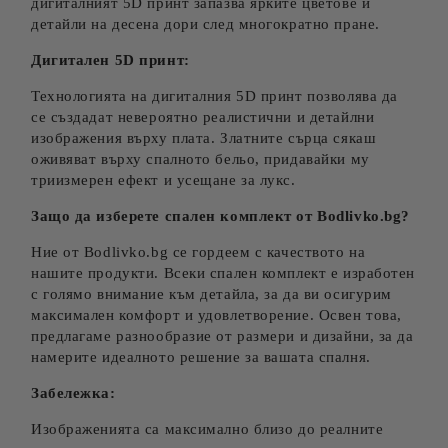
дигиталният 5D принт запазва ярките цветове и
детайли на десена дори след многократно пране.
Дигитален 5D принт:
Технологията на дигиталния 5D принт позволява да
се създадат невероятно реалистични и детайлни
изображения върху плата. Златните сърца сякаш
оживяват върху спалното бельо, придавайки му
триизмерен ефект и усещане за лукс.
Защо да изберете спален комплект от Bodlivko.bg?
Ние от Bodlivko.bg се гордеем с качеството на
нашите продукти. Всеки спален комплект е изработен
с голямо внимание към детайла, за да ви осигурим
максимален комфорт и удовлетворение. Освен това,
предлагаме разнообразие от размери и дизайни, за да
намерите идеалното решение за вашата спалня.
Забележка:
Изображенията са максимално близо до реалните