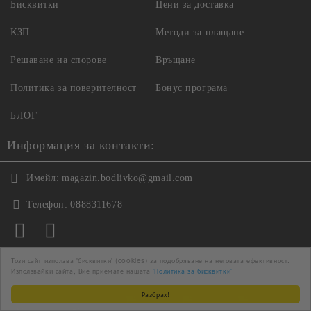
Бисквитки
Цени за доставка
КЗП
Методи за плащане
Решаване на спорове
Връщане
Политика за поверителност
Бонус програма
БЛОГ
Информация за контакти:
Имейл:
magazin.bodlivko@gmail.com
Телефон:
0888311678
Този сайт използва 'бисквитки' (cookies) за подобряване на неговата ефективност.
Ние работим с
Използвайки сайта, Вие приемате нашата
'Политика за бисквитки'
Разбрах!