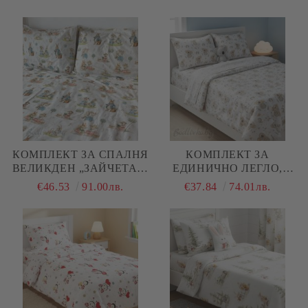
ГНОМИ, 100%
НАТУРАЛЕН ПАМУК
НАТУРАЛЕН ПАМУК
(РАНФОРС), 4 ЧАСТИ
(ПОПЛИН), 3 ЧАСТИ
КОМПЛЕКТ ЗА СПАЛНЯ
КОМПЛЕКТ ЗА
ВЕЛИКДЕН „ЗАЙЧЕТА И
ЕДИНИЧНО ЛЕГЛО,
МИШКИ“ – 100%
КОАЛА , 100%
€46.53
91.00лв.
€37.84
74.01лв.
НАТУРАЛЕН ПАМУК
НАТУРАЛЕН ПАМУК
(РАНФОРС), 4 ЧАСТИ
(ПОПЛИН), 3 ЧАСТИ