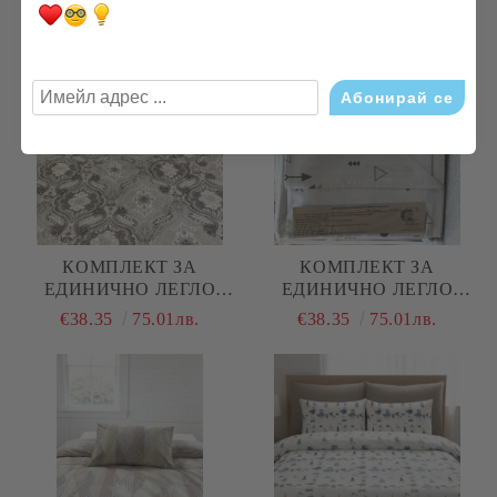
"КОРАБИ КАРТИНА"
"СИНИ ЛИСТА""
€38.35
75.01лв.
€38.35
75.01лв.
КОМПЛЕКТ ЗА
КОМПЛЕКТ ЗА
ЕДИНИЧНО ЛЕГЛО
ЕДИНИЧНО ЛЕГЛО
"ЧЕРНО И БЯЛО
"СТРЕЛКИ СИВ"
€38.35
75.01лв.
€38.35
75.01лв.