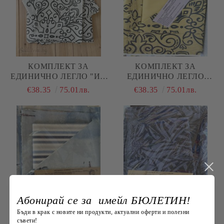
КОМПЛЕКТ ЗА
КОМПЛЕКТ ЗА
ЕДИНИЧНО ЛЕГЛО "ИН
ЕДИНИЧНО ЛЕГЛО
И ЯН"
"ЖЪЛТИ ОРНАМЕНТИ"
€38.35
75.01лв.
€38.35
75.01лв.
Абонирай се за имейл БЮЛЕТИН!
КОМПЛЕКТ ЗА
КОМПЛЕКТ ЗА
Бъди в крак с новите ни продукти, актуални оферти и полезни
ЕДИНИЧНО ЛЕГЛО
ЕДИНИЧНО ЛЕГЛО
съвети!