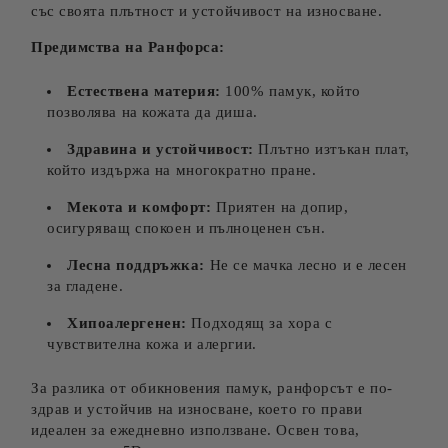
със своята плътност и устойчивост на износване.
Предимства на Ранфорса:
Естествена материя:
100% памук, който
позволява на кожата да диша.
Здравина и устойчивост:
Плътно изтъкан плат,
който издържа на многократно пране.
Мекота и комфорт:
Приятен на допир,
осигуряващ спокоен и пълноценен сън.
Лесна поддръжка:
Не се мачка лесно и е лесен
за гладене.
Хипоалергенен:
Подходящ за хора с
чувствителна кожа и алергии.
За разлика от обикновения памук, ранфорсът е по-
здрав и устойчив на износване, което го прави
идеален за ежедневно използване. Освен това,