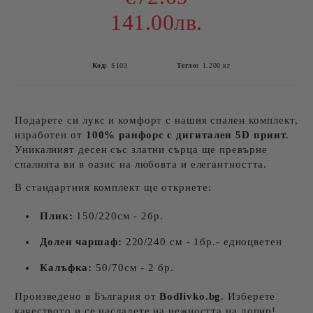
141.00лв.
Код:
S103
Тегло:
1.200
кг
Подарете си лукс и комфорт с нашия спален комплект,
изработен от
100% ранфорс с дигитален 5D принт
.
Уникалният десен със златни сърца ще превърне
спалнята ви в оазис на любовта и елегантността.
В стандартния комплект ще откриете:
Плик:
150/220см - 2бр.
Долен чаршаф:
220/240 см - 1бр.- едноцветен
Калъфка:
50/70см - 2 бр.
Произведено в България от
Bodlivko.bg
. Изберете
качеството и се насладете на нежността на допир!