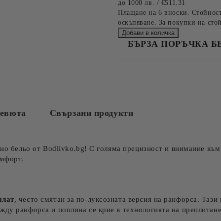
до 1000 лв. / €511.31
Плащане на 6 вноски. Стойност
оскъпяване. За покупки на стой
БЪРЗА ПОРЪЧКА Б
САМО ПОПЪЛНЕТЕ 4 ПОЛЕТА
евюта
Свързани продукти
Съгласен съм с
Политика
Ние ще се свържем с вас в рамки
лно бельо от Bodlivko.bg! С голяма прецизност и внимание към 
омфорт.
плат
, често смятан за по-луксозната версия на ранфорса. Тази
ежду ранфорса и поплина се крие в технологията на преплитан