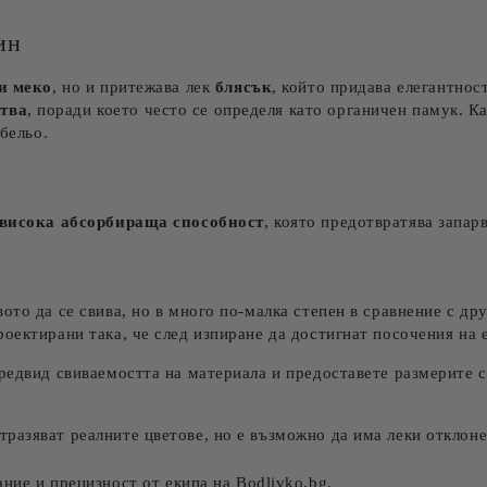
ин
и меко
, но и притежава лек
блясък
, който придава елегантнос
ства
, поради което често се определя като органичен памук. К
 бельо.
висока абсорбираща способност
, която предотвратява запар
ото да се свива, но в много по-малка степен в сравнение с д
оектирани така, че след изпиране да достигнат посочения на 
предвид свиваемостта на материала и предоставете размерите 
разяват реалните цветове, но е възможно да има леки отклоне
ние и прецизност от екипа на Bodlivko.bg.