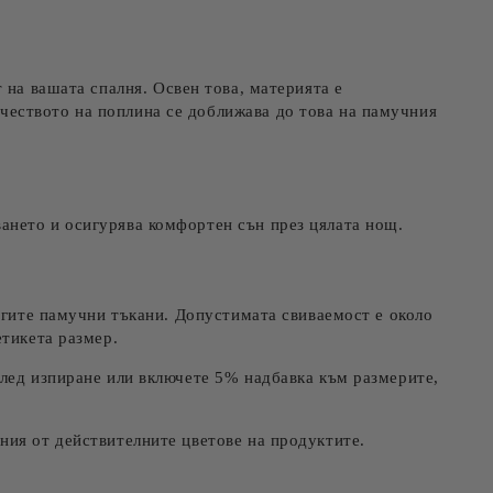
т на вашата спалня. Освен това, материята е
ачеството на поплина се доближава до това на памучния
ването и осигурява комфортен сън през цялата нощ.
ругите памучни тъкани. Допустимата свиваемост е около
етикета размер.
след изпиране или включете 5% надбавка към размерите,
ния от действителните цветове на продуктите.