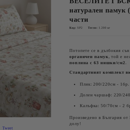
ВЕСЕЛИТЕ ГЪСК
натурален памук
части
Код:
SP2
Тегло:
1.200
кг
Потопете се в дълбокия съ
органичен памук
, той е н
поплина с 63 нишки/см2
.
Стандартният комплект в
Плик: 200/220см - 1бр.
Долен чаршаф: 220/24
Калъфка: 50/70см - 2 б
Произведено в България от 
долу!
Tweet