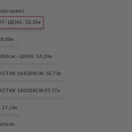
ЛИН/АКФИЛ:
- ЦЕНА: 52,15е
9,88е
60см.- ЦЕНА: 54,20е
СТИК 164/200СМ- 55,73е
СТИК 180/200СМ-57,77е
 27,10е
АРШАФ: