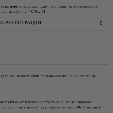
та на поръчката се разпределя в 6 равни месечни вноски с
ност до 2000 лв. / €1022.61
ЕЗ РЕГИСТРАЦИЯ
та за лични данни
те на работния ден.
детайла, нашият екип създава спално бельо, което не
 материя се отличава с често тъкане, което придава
е на памучните нишки, като поплинът има
60-63 нишки/