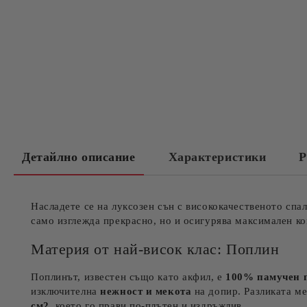
Детайлно описание
Характеристики
Р
Насладете се на луксозен сън с висококачественото спа
само изглежда прекрасно, но и осигурява максимален к
Материя от най-висок клас: Поплин
Поплинът, известен също като акфил, е
100% памучен 
изключителна
нежност и мекота
на допир. Разликата м
см2
, което го прави по-плътен и издръжлив.