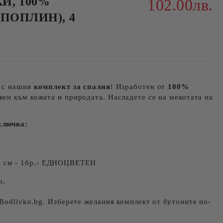
И, 100%
102.00лв.
 (ПОПЛИН), 4
н с нашия
комплект за спалня
! Изработен от
100%
ежен към кожата и природата. Насладете се на мекотата на
ключва:
0 см - 1бр.- ЕДНОЦВЕТЕН
р.
Bodlivko.bg. Изберете желания комплект от бутоните по-