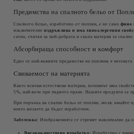
Предимства на спалното бельо от Попл
Спалното бельо, изработено от поплин, е не само
фино 
изключително
издръжлива и има хипоалергенни свой
сатен, считан за най-добрата и скъпа материя за спално
Абсорбираща способност и комфорт
Едно от най-важните предимства на поплина е неговата
Свиваемост на материята
Както всички естествени материи, поплинът има свойств
5%, най-вече при първото пране. Нашите продукти са пр
При поръчка на спално бельо от поплин, моля, имайте 
които желаете да бъдат изработени.
Забележка:
Изображенията се стремят максимално да от
Висококачествена изработка:
Изработено с внима