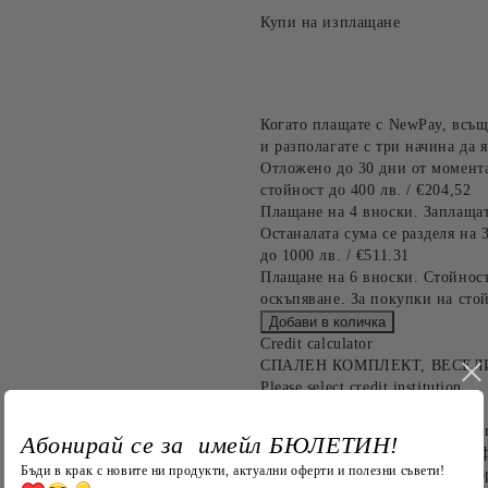
Купи на изплащане
Когато плащате с NewPay, всъщ
и разполагате с три начина да я
Отложено до 30 дни от момента
стойност до 400 лв. / €204,52
Плащане на 4 вноски. Заплащат
Останалата сума се разделя на 
до 1000 лв. / €511.31
Плащане на 6 вноски. Стойност
оскъпяване. За покупки на стой
Credit calculator
СПАЛЕН КОМПЛЕКТ, ВЕСЕЛИТЕ
Please select credit institution
Цена на продукта:
€52.15
Extraction of information from cr
Абонирай се за имейл БЮЛЕТИН!
Предоставената таблица е с ин
Бъди в крак с новите ни продукти, актуални оферти и полезни съвети!
"Добави в количката" и при по