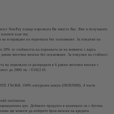
ност NewPay плаща поръчката Ви вместо Вас. Вие я получавате
 платите към тях:
 на изпращане на поръчката без оскъпяване. За покупки на
е 20% от стойността на поръчката си на момента с карта.
3 равни месечни вноски без оскъпяване. За покупки на стойност
та на поръчката се разпределя в 6 равни месечни вноски с
ност до 2000 лв. / €1022.61
 ГЪСКИ, 100% натурален памук (ПОПЛИН), 4 части
edit institutions
формационна цел. Добавете продукта в количката си с бутона
ръчка ще можете да изберете броя вноски на кредита.