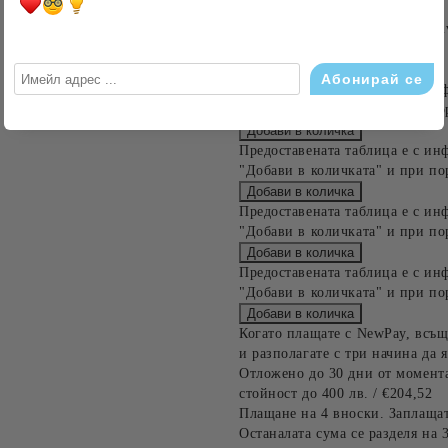
Acest tabel are caracter informat
detaliile cererii de creditare.
Предоставената таблица е с ин
"Добави в количката" и при по
Предоставената таблица е с ин
"Добави в количката" и при по
Предоставената таблица е с ин
"Добави в количката" и при по
Предоставената таблица е с ин
"Добави в количката" и при по
Когато плащате с NewPay, всъщ
и разполагате с три начина да я
Отложено до 30 дни от момента
стойност до 400 лв. / €204,52
Плащане на 4 вноски. Заплащат
Останалата сума се разделя на 