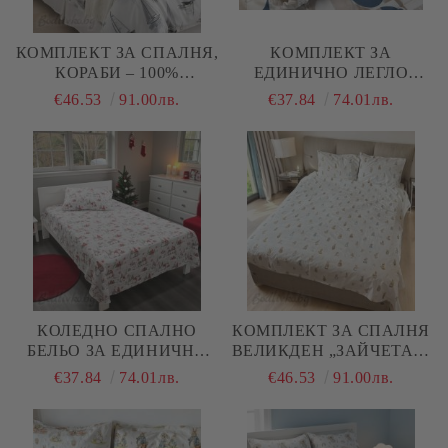
КОМПЛЕКТ ЗА СПАЛНЯ,
КОМПЛЕКТ ЗА
КОРАБИ – 100%
ЕДИНИЧНО ЛЕГЛО
НАТУРАЛЕН ПАМУК
СИНИ КРЪГОВЕ , 100%
€46.53
91.00лв.
€37.84
74.01лв.
(РАНФОРС), 4 ЧАСТИ
НАТУРАЛЕН ПАМУК
(ПОПЛИН), 3 ЧАСТИ
КОЛЕДНО СПАЛНО
КОМПЛЕКТ ЗА СПАЛНЯ
БЕЛЬО ЗА ЕДИНИЧНО
ВЕЛИКДЕН „ЗАЙЧЕТА И
ЛЕГЛО, КОЛЕДНИ
МИШКИ“ 2 – 100%
€37.84
74.01лв.
€46.53
91.00лв.
ГНОМИ, 100%
НАТУРАЛЕН ПАМУК
НАТУРАЛЕН ПАМУК
(РАНФОРС), 4 ЧАСТИ
(ПОПЛИН), 3 ЧАСТИ