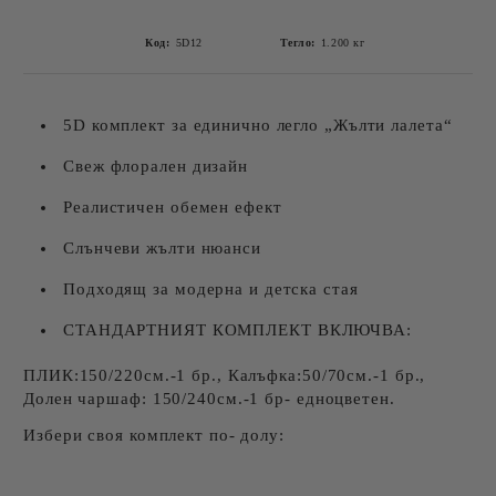
Код:
5D12
Тегло:
1.200
кг
5D комплект за единично легло „Жълти лалета“
Свеж флорален дизайн
Реалистичен обемен ефект
Слънчеви жълти нюанси
Подходящ за модерна и детска стая
СТАНДАРТНИЯТ КОМПЛЕКТ ВКЛЮЧВА:
ПЛИК:150/220см.-1 бр., Калъфка:50/70см.-1 бр.,
Долен чаршаф: 150/240см.-1 бр- едноцветен.
Избери своя комплект по- долу: