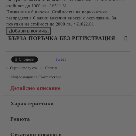
стойност до 1000 лв. / €511.31
Плащане на 6 вноски. Стойността на поръчката се
разпределя в 6 равни месечни вноски с оскъпяване. За
покупки на стойност до 2000 лв. / €1022.61
БЪРЗА ПОРЪЧКА БЕЗ РЕГИСТРАЦИЯ
САМО ПОПЪЛНЕТЕ 4 ПОЛЕТА
Tweet
Сподели
Оцени продукта
Сравни
Информация за Съответствие
Детайлно описание
Характеристики
Съгласен съм с
Политиката за лични данни
Ревюта
Ние ще се свържем с вас в рамките на работния ден.
Свързани продукти