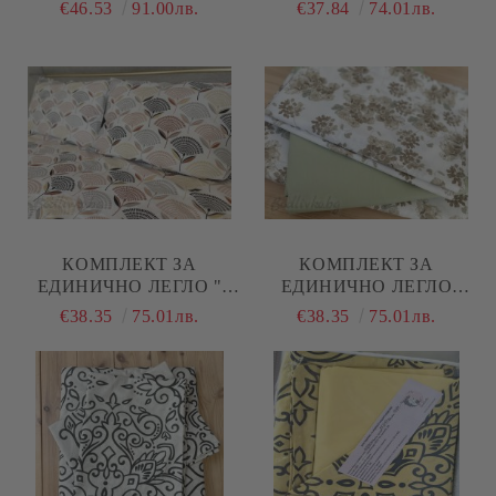
"МЕНТА МЕЛАНЖ"
€46.53
91.00лв.
€37.84
74.01лв.
КОМПЛЕКТ ЗА
КОМПЛЕКТ ЗА
ЕДИНИЧНО ЛЕГЛО "
ЕДИНИЧНО ЛЕГЛО
ЗЛАТЕН ЛИСТ"
"БЕЖОВИ ЦВЕТЯ"
€38.35
75.01лв.
€38.35
75.01лв.