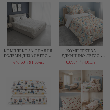
(ПОПЛИН), 3 ЧАСТИ
ПАМУК (ПОПЛИН), 3
ЧАСТИ
КОМПЛЕКТ ЗА СПАЛНЯ,
КОМПЛЕКТ ЗА
ГОЛЕМИ ДИЗАЙНЕРСКИ
ЕДИНИЧНО ЛЕГЛО,
СЪРЦА – 100%
МОРСКО ДЪНО, 100%
€46.53
91.00лв.
€37.84
74.01лв.
НАТУРАЛЕН ПАМУК
НАТУРАЛЕН ПАМУК
(РАНФОРС), 4 ЧАСТИ
(ПОПЛИН), 3 ЧАСТИ