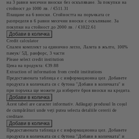
на 3 равни месечни вноски без оскъпяване. За покупки на
стойност до 1000 лв. / €511.31
Плащане на 6 вноски. Стойността на поръчката се
разпределя в 6 равни месечни вноски с оскъпяване. За
покупки на стойност до 2000 лв. / €1022.61
Credit calculator
Спален комплект за единично легло, Лалета в жълто, 100%
памук/ 5Д, ранфорс, 3 части
Please select credit institution
Цена на продукта:
€39.88
Extraction of information from credit institutions
Предоставената таблица е с информационна цел. Добавете
продукта в количката си с бутона "Добави в количката" и
при поръчка ще можете да изберете броя вноски на кредита.
Acest tabel are caracter informativ. Adăugați produsul în coșul
de cumpărături unde veți putea selecta detaliile cererii de
creditare.
Предоставената таблица е с информационна цел. Добавете
продукта в количката си с бутона "Добави в количката" и