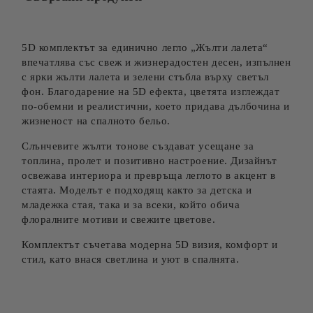
5D комплектът за единично легло „Жълти лалета“
впечатлява със свеж и жизнерадостен десен, изпълнен
с ярки жълти лалета и зелени стъбла върху светъл
фон. Благодарение на 5D ефекта, цветята изглеждат
по-обемни и реалистични, което придава дълбочина и
жизненост на спалното бельо.
Слънчевите жълти тонове създават усещане за
топлина, пролет и позитивно настроение. Дизайнът
освежава интериора и превръща леглото в акцент в
стаята. Моделът е подходящ както за детска и
младежка стая, така и за всеки, който обича
флоралните мотиви и свежите цветове.
Комплектът съчетава модерна 5D визия, комфорт и
стил, като внася светлина и уют в спалнята.