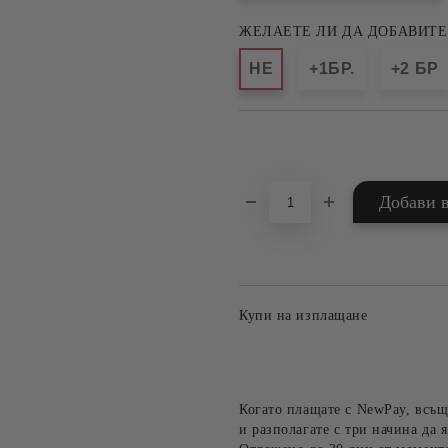
ЖЕЛАЕТЕ ЛИ ДА ДОБАВИТЕ
НЕ
+1БР.
+2 БР
Добави в желани
Купи на изплащане
Когато плащате с NewPay, всъщ
и разполагате с три начина да я