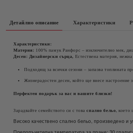
Детайлно описание
Характеристики
Р
Характеристики:
Материя:
100% памук Ранфорс – изключително мек, ди
Десен: Дизайнерски сърца,
Естествена материя, нежна
Подходящ за всички сезони – запазва топлината пр
Жизнерадостен десен, който ще внесе настроение 
Перфектен подарък за вас и вашите близки!
Зарадвайте семейството си с това
спално бельо
, което
Високо качествено спално бельо, произведено и у
Препоръчителна температура за пране: 30 градус