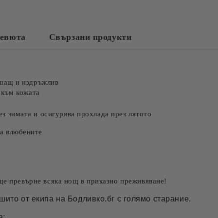
евюта
Свързани продукти
Съгласен съм с
Политика
Ние ще се свържем с вас в рамки
шащ и издръжлив
 към кожата
ез зимата и осигурява прохлада през лятото
за влюбените
 ще превърне всяка нощ в приказно преживяване!
шито от екипа на Бодливко.бг с голямо старание.
а;