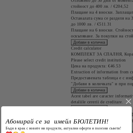
Отложено до 30 дни от момента
стойност до 400 лв. / €204,52
Плащане на 4 вноски. Заплащат
Останалата сума се разделя на 
до 1000 лв. / €511.31
Плащане на 6 вноски. Стойност
оскъпяване. За покупки на стой
Credit calculator
КОМПЛЕКТ ЗА СПАЛНЯ, Кораби 
Please select credit institution
Цена на продукта:
€46.53
Extraction of information from cr
Предоставената таблица е с ин
"Добави в количката" и при по
Acest tabel are caracter informat
detaliile cererii de creditare.
Предоставената таблица е с ин
Абонирай се за имейл БЮЛЕТИН!
"Добави в количката" и при по
Бъди в крак с новите ни продукти, актуални оферти и полезни съвети!
Предоставената таблица е с ин