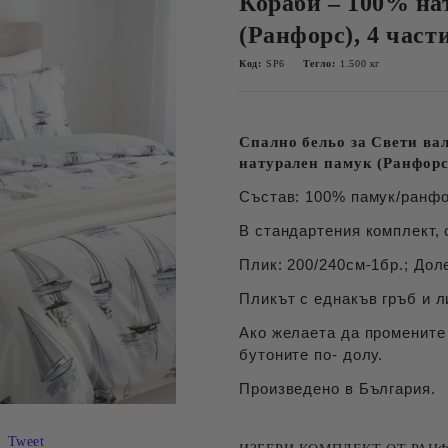
Кораби – 100% на
(Ранфорс), 4 част
Код:
SP6
Тегло:
1.500
кг
Спално бельо за Свети ва
натурален памук (Ранфор
Състав: 100% памук/ранфо
В стандартения комплект, 
Плик: 200/240см-1бр.; Дол
Пликът с еднакъв гръб и л
Ако желаета да промените
бутоните по- долу.
Произведено в България.
Tweet