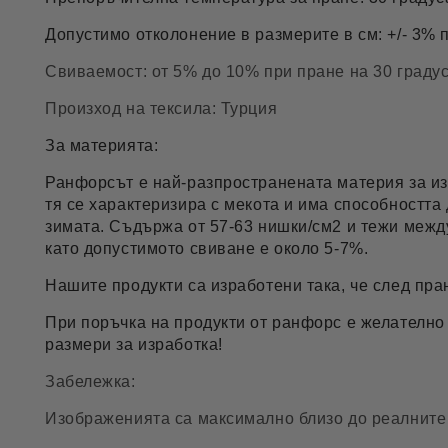
Допустимо отколонение в размерите в см: +/- 3% 
Свиваемост: от 5% до 10% при пране на 30 граду
Произход на тексила: Турция
За материята:
Ранфорсът е най-разпространената материя за из
тя се характеризира с мекота и има способността
зимата. Съдържа от 57-63 нишки/см2 и тежи между
като допустимото свиване е около 5-7%.
Нашите продукти са изработени така, че след пра
При поръчка на продукти от ранфорс е желателно
размери за изработка!
Забележка:
Изображенията са максимално близо до реалните 