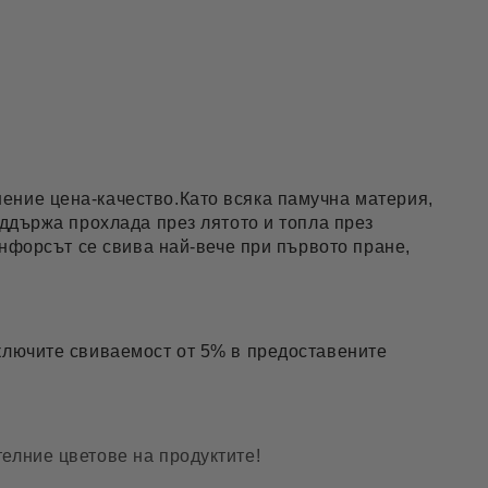
ение цена-качество.Като всяка памучна материя,
оддържа прохлада през лятото и топла през
анфорсът се свива най-вече при първото пране,
включите свиваемост от 5% в предоставените
елние цветове на продуктите!