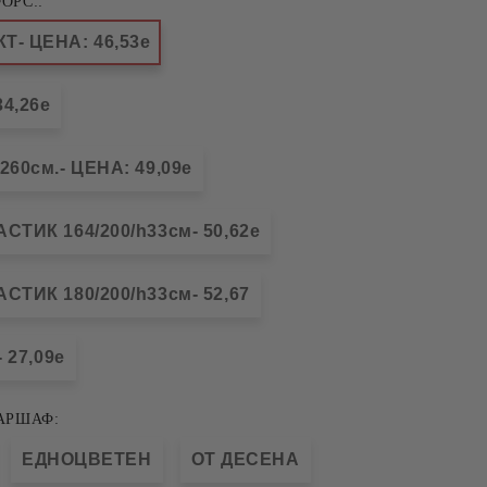
ОРС::
- ЦЕНА: 46,53е
4,26е
60см.- ЦЕНА: 49,09е
ТИК 164/200/h33см- 50,62е
ТИК 180/200/h33см- 52,67
 27,09е
АРШАФ:
ЕДНОЦВЕТЕН
ОТ ДЕСЕНА