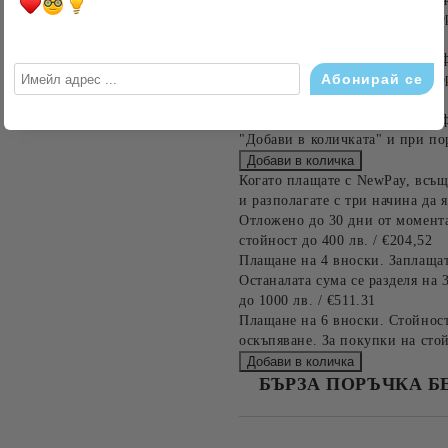
"Добави в количката" и при по
Предоставената таблица е с ин
"Добави в количката" и при по
Предоставената таблица е с ин
"Добави в количката" и при по
Когато плащате с NewPay, всъщ
и разполагате с три начина да я
Отложено до 30 дни от момента
стойност до 400 лв. / €204,52
Плащане на 4 вноски. Заплащат
Останалата сума се разделя на 
до 1000 лв. / €511.31
Плащане на 6 вноски. Стойност
оскъпяване. За покупки на стой
БЪРЗА ПОРЪЧКА Б
САМО ПОПЪЛНЕТЕ 4 ПОЛЕТА