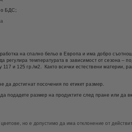
по БДС;
са
работка на спално бельо в Европа и има добро съотнош
 да регулира температурата в зависимост от сезона – п
 117 и 125 гр./м2. Както всички естествени материи, р
не да достигнат посочения по етикет размер.
 да подадете размер на продуктите след пране или да 
цветове, но е допустимо да има отклонение от действит