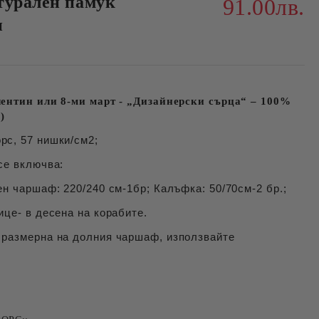
турален памук
91.00лв.
и
лентин или 8-ми март - „Дизайнерски сърца“ – 100%
с)
рс, 57 нишки/см2;
се включва:
ен чаршаф: 220/240 см-1бр; Калъфка: 50/70см-2 бр.;
ице- в десена на корабите.
 размерна на долния чаршаф, използвайте