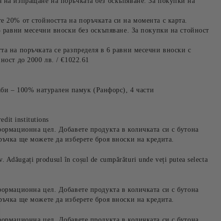
 на изпращане на поръчката без оскъпяване. За покупки на
е 20% от стойността на поръчката си на момента с карта.
3 равни месечни вноски без оскъпяване. За покупки на стойност
та на поръчката се разпределя в 6 равни месечни вноски с
ност до 2000 лв. / €1022.61
– 100% натурален памук (Ранфорс), 4 части
edit institutions
формационна цел. Добавете продукта в количката си с бутона
ръчка ще можете да изберете броя вноски на кредита.
iv. Adăugați produsul în coșul de cumpărături unde veți putea selecta
формационна цел. Добавете продукта в количката си с бутона
ръчка ще можете да изберете броя вноски на кредита.
формационна цел. Добавете продукта в количката си с бутона