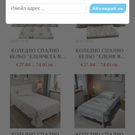
КОЛЕДНО СПАЛНО
КОЛЕДНО СПАЛНО
БЕЛЬО "ЕЛЕНЧЕТА В
БЕЛЬО "ЕЛЕНИ В
ТОПКИ- ЕКРЮ", ЗА
ТОПКИ В БЕЖОВО", ЗА
€37.84
74.01лв.
€37.84
74.01лв.
ЕДИНИЧНО ЛЕГЛО, 100%
ЕДИНИЧНО ЛЕГЛО, 100%
НАТУРАЛЕН ПАМУК
НАТУРАЛЕН ПАМУК
(ПОПЛИН), 3 ЧАСТИ
(ПОПЛИН), 3 ЧАСТИ
КОЛЕДНО СПАЛНО
КОЛЕДНО СПАЛНО