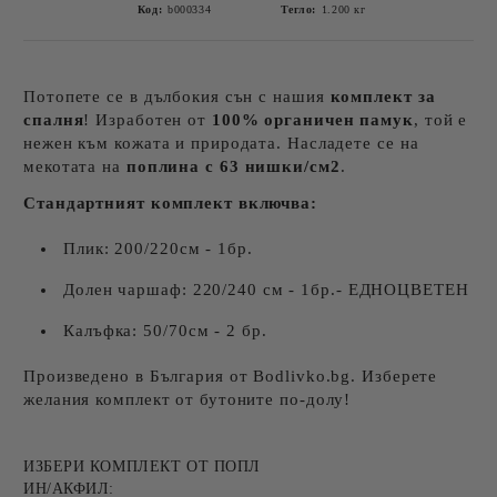
Код:
b000334
Тегло:
1.200
кг
Потопете се в дълбокия сън с нашия
комплект за
спалня
! Изработен от
100% органичен памук
, той е
нежен към кожата и природата. Насладете се на
мекотата на
поплина с 63 нишки/см2
.
Стандартният комплект включва:
Плик: 200/220см - 1бр.
Долен чаршаф: 220/240 см - 1бр.- ЕДНОЦВЕТЕН
Калъфка: 50/70см - 2 бр.
Произведено в България от Bodlivko.bg. Изберете
желания комплект от бутоните по-долу!
ИЗБЕРИ КОМПЛЕКТ ОТ ПОПЛ
ИН/АКФИЛ: