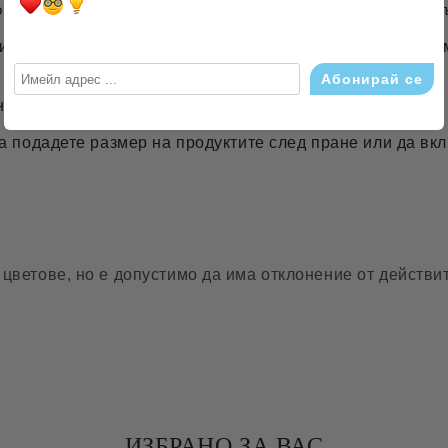
рбиращи влагата свойства, която от своя страна прави не
ива, но много по-малко в сравнение с другите памучни 
не да достигнат посочения по етикет размер.
да подадете размер на продуктите след пране или да вк
цветове, но е допустимо да има отклонение от действит
ИЗБРАНО ЗА ВАС