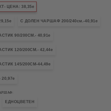
- ЦЕНА: 38,35е
9,15е
С ДОЛЕН ЧАРШАФ 200/240см.-40,91е
ТИК 90/200СМ.- 40,91е
ТИК 120/200СМ.- 42,44е
СТИК 145/200СМ-44,49е
 20,97е
АРШАФ:
ЕДНОЦВЕТЕН