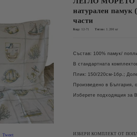
ЛЕГЛО МОРЕТО 
натурален памук
части
Код:
12-71
Тегло:
1.200
кг
Състав: 100% памук/ попли
В стандартната комплектов
Плик: 150/220см-1бр.; Дол
Произведено в България, о
Изберете подходящия за Ва
ИЗБЕРИ КОМПЛЕКТ ОТ ПОП
Tweet