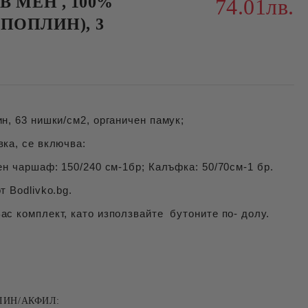
В МЕН , 100%
74.01лв.
 (ПОПЛИН), 3
н, 63 нишки/см2, органичен памук;
ка, се включва:
ен чаршаф: 150/240 см-1бр; Калъфка: 50/70см-1 бр.
т Bodlivko.bg.
с комплект, като използвайте бутоните по- долу.
ЛИН/АКФИЛ: