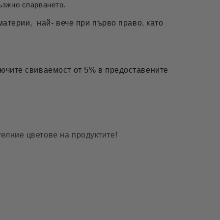
възжно спарването.
материи, най- вече при първо право, като
лючите свиваемост от 5% в предоставените
елние цветове на продуктите!