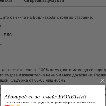
евюта
Свързани продукти
шито от екипа на Бодливко.бг с голямо старание.
а;
по БДС;
са
, която съставено от 100% памук, като може да се опред
то създва изключително нежно и меко докасване. Разли
нишки.
Съдържа от 60-63 нишки/см2
 съдържа блясък и в същото време е изключително издръжли
амук. Изключително много се доближава до качеството на па
Абонирай се за имейл БЮЛЕТИН!
Бъди в крак с новите ни продукти, актуални оферти и полезни съвети!