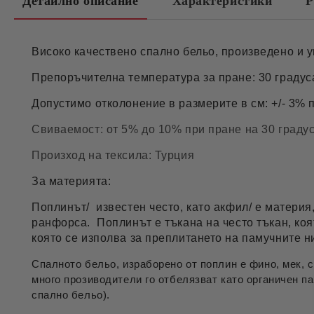
Детайлно описание
Характеристики
Р
Високо качествено спално бельо, произведено и у
Препоръчителна температура за пране: 30 градус
Допустимо отколонение в размерите в см: +/- 3% 
Свиваемост: от 5% до 10% при пране на 30 граду
Произход на тексила: Турция
За материята:
Поплинът/ известен често, като акфил/ е материя
ранфорса. Поплинът е тъкана на често тъкан, коя
която се изполва за преплитането на памучните 
Спалното бельо, израборено от поплин е фино, мек,
много прозиводители го отбелязват като органичен п
спално бельо).