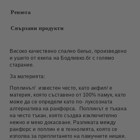
Ревюта
Свързани продукти
Високо качествено спално бельо, произведено
и ушито от екипа на Бодливко.бг с голямо
старание.
За материята:
Поплинът/ известен често, като акфил/ е
материя, която съставено от 100% памук, като
може да се определи като по- луксозната
алтернатива на ранфорса. Поплинът е тъкана
на често тъкан, която създва изключително
нежно и меко докасване. Разликата между
ранфорс и поплин е в технолията, която се
изполва за преплитането на памучните нишки.