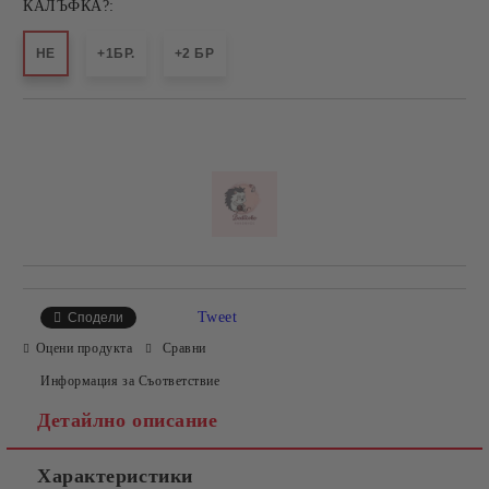
КАЛЪФКА?:
НЕ
+1БР.
+2 БР
Добави в желани
Tweet
Сподели
Оцени продукта
Сравни
Информация за Съответствие
Детайлно описание
Характеристики