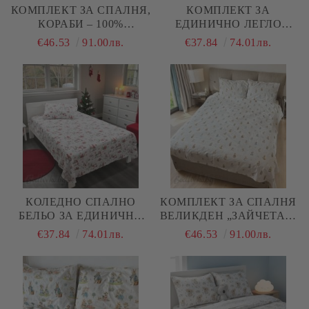
КОМПЛЕКТ ЗА СПАЛНЯ,
КОМПЛЕКТ ЗА
КОРАБИ – 100%
ЕДИНИЧНО ЛЕГЛО
НАТУРАЛЕН ПАМУК
СИНИ КРЪГОВЕ , 100%
€46.53
91.00лв.
€37.84
74.01лв.
(РАНФОРС), 4 ЧАСТИ
НАТУРАЛЕН ПАМУК
(ПОПЛИН), 3 ЧАСТИ
КОЛЕДНО СПАЛНО
КОМПЛЕКТ ЗА СПАЛНЯ
БЕЛЬО ЗА ЕДИНИЧНО
ВЕЛИКДЕН „ЗАЙЧЕТА И
ЛЕГЛО, КОЛЕДНИ
МИШКИ“ 2 – 100%
€37.84
74.01лв.
€46.53
91.00лв.
ГНОМИ, 100%
НАТУРАЛЕН ПАМУК
НАТУРАЛЕН ПАМУК
(РАНФОРС), 4 ЧАСТИ
(ПОПЛИН), 3 ЧАСТИ