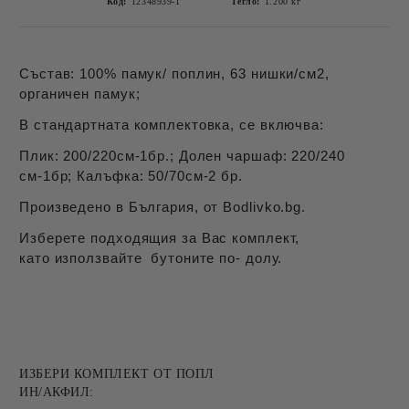
Код:
12348939-1
Тегло:
1.200
кг
Състав: 100% памук/ поплин, 63 нишки/см2,
органичен памук;
В стандартната комплектовка, се включва:
Плик: 200/220см-1бр.; Долен чаршаф: 220/240
см-1бр; Калъфка: 50/70см-2 бр.
Произведено в България, от Bodlivko.bg.
Изберете подходящия за Вас комплект,
като използвайте бутоните по- долу.
ИЗБЕРИ КОМПЛЕКТ ОТ ПОПЛ
ИН/АКФИЛ: