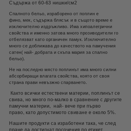
Съдържа от 60-63 нишки/см2
Спалното бельо, израборено от поплин е
фино, мек, съдържа блясък и в същото време е
изключително издръжливо. Има хипоалегрични
свойства и именно затова много прозиводители го
отбелязват като органичен памук. Изключително
много се доближава до качеството на памучения
сатен( най- добрата и скъпа мария за спално
бельо).
Не на последно място поплинът има много силни
абсорбиращи влагата свойства, която от своя
страна прави невъзжно спарването.
Както всички естествени материи, поплинът се
свива, но много по-малко в сравнение с другите
памучни материи, най- вече при първо
право, като допустимото свиване е около 5%.
Нашите продукти са изработени така, че след
пране да достигнат посочения по етикет