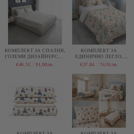
КОМПЛЕКТ ЗА СПАЛНЯ,
КОМПЛЕКТ ЗА
ГОЛЕМИ ДИЗАЙНЕРСКИ
ЕДИНИЧНО ЛЕГЛО,
СЪРЦА – 100%
МОРСКО ДЪНО, 100%
€46.53
91.00лв.
€37.84
74.01лв.
НАТУРАЛЕН ПАМУК
НАТУРАЛЕН ПАМУК
(РАНФОРС), 4 ЧАСТИ
(ПОПЛИН), 3 ЧАСТИ
КОМПЛЕКТ ЗА
КОМПЛЕКТ ЗА