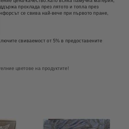
ение цена-качество.Като всяка памучна материя,
оддържа прохлада през лятото и топла през
анфорсът се свива най-вече при първото пране,
включите свиваемост от 5% в предоставените
елние цветове на продуктите!