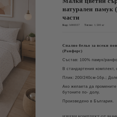
Малки цветни съ
натурален памук (
части
Код:
b000337
Тегло:
1.500
кг
Спално бельо за всеки по
(Ранфорс)
Състав: 100% памук/ранфо
В стандартения комплект, 
Плик: 200/240см-1бр.; Дол
Ако желаета да промените
бутоните по- долу.
Произведено в България.
ИЗБЕРИ КОМПЛЕКТ ОТ РАНФ