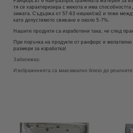
Ранфорсът е най-разпространената материя за из
тя се характеризира с мекота и има способността
зимата. Съдържа от 57-63 нишки/см2 и тежи между
като допустимото свиване е около 5-7%.
Нашите продукти са изработени така, че след пра
При поръчка на продукти от ранфорс е желателно
размери за изработка!
Забележка:
Изображенията са максимално близо до реалните 