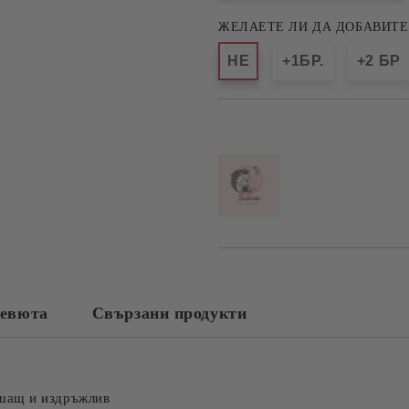
ЖЕЛАЕТЕ ЛИ ДА ДОБАВИТЕ
НЕ
+1БР.
+2 БР
Добави в желани
евюта
Свързани продукти
шащ и издръжлив