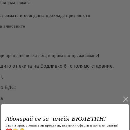
жна към кожата
ез зимата и осигурява прохлада през лятото
за влюбените
 ще превърне всяка нощ в приказно преживяване!
шито от екипа на Бодливко.бг с голямо старание.
а;
по БДС;
са
Абонирай се за имейл БЮЛЕТИН!
Бъди в крак с новите ни продукти, актуални оферти и полезни съвети!