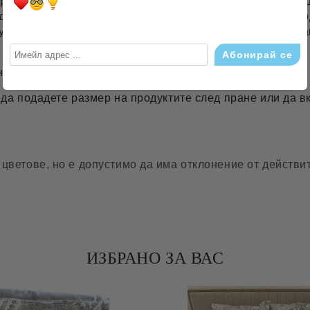
работка на спално бельо в Европа и има добро съотнош
 да регулира температурата в зависимост от сезона – п
 117 и 125 гр./м2. Както всички естествени материи, р
не да достигнат посочения по етикет размер.
 да подадете размер на продуктите след пране или да 
цветове, но е допустимо да има отклонение от действит
ИЗБРАНО ЗА ВАС