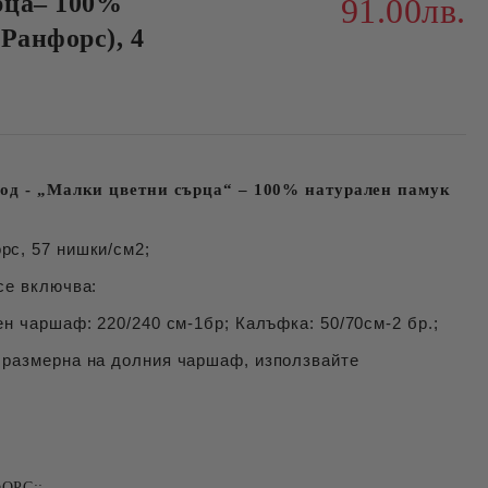
рца– 100%
91.00лв.
Ранфорс), 4
вод - „Малки цветни сърца“ – 100% натурален памук
рс, 57 нишки/см2;
се включва:
ен чаршаф: 220/240 см-1бр; Калъфка: 50/70см-2 бр.;
 размерна на долния чаршаф, използвайте
ОРС::